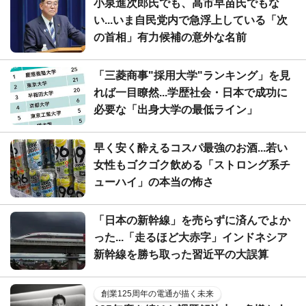
小泉進次郎氏でも、高市早苗氏でもな
い...いま自民党内で急浮上している「次
の首相」有力候補の意外な名前
「三菱商事"採用大学"ランキング」を見
れば一目瞭然...学歴社会・日本で成功に
必要な「出身大学の最低ライン」
早く安く酔えるコスパ最強のお酒...若い
女性もゴクゴク飲める「ストロング系チ
ューハイ」の本当の怖さ
「日本の新幹線」を売らずに済んでよか
った...「走るほど大赤字」インドネシア
新幹線を勝ち取った習近平の大誤算
創業125周年の電通が描く未来