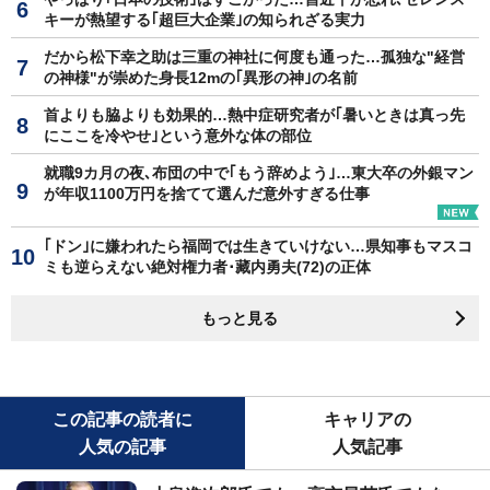
キーが熱望する｢超巨大企業｣の知られざる実力
だから松下幸之助は三重の神社に何度も通った…孤独な"経営
の神様"が崇めた身長12mの｢異形の神｣の名前
首よりも脇よりも効果的…熱中症研究者が｢暑いときは真っ先
にここを冷やせ｣という意外な体の部位
就職9カ月の夜､布団の中で｢もう辞めよう｣…東大卒の外銀マン
が年収1100万円を捨てて選んだ意外すぎる仕事
｢ドン｣に嫌われたら福岡では生きていけない…県知事もマスコ
ミも逆らえない絶対権力者･藏内勇夫(72)の正体
もっと見る
この記事の読者に
キャリアの
人気の記事
人気記事