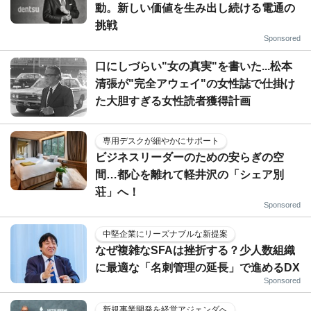
動。新しい価値を生み出し続ける電通の
挑戦
Sponsored
口にしづらい"女の真実"を書いた...松本
清張が"完全アウェイ"の女性誌で仕掛け
た大胆すぎる女性読者獲得計画
専用デスクが細やかにサポート
ビジネスリーダーのための安らぎの空
間…都心を離れて軽井沢の「シェア別
荘」へ！
Sponsored
中堅企業にリーズナブルな新提案
なぜ複雑なSFAは挫折する？少人数組織
に最適な「名刺管理の延長」で進めるDX
Sponsored
新規事業開発を経営アジェンダへ