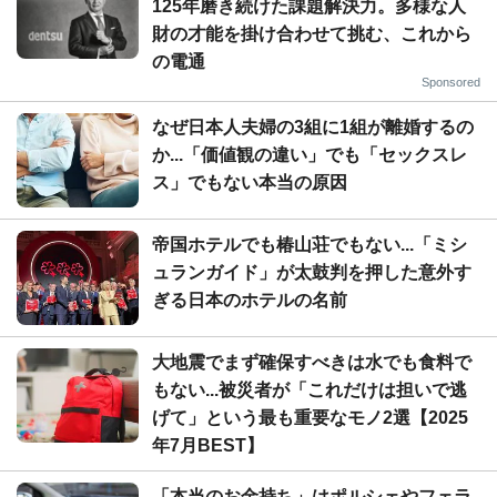
125年磨き続けた課題解決力。多様な人
財の才能を掛け合わせて挑む、これから
の電通
Sponsored
なぜ日本人夫婦の3組に1組が離婚するの
か...「価値観の違い」でも「セックスレ
ス」でもない本当の原因
帝国ホテルでも椿山荘でもない...「ミシ
ュランガイド」が太鼓判を押した意外す
ぎる日本のホテルの名前
大地震でまず確保すべきは水でも食料で
もない...被災者が「これだけは担いで逃
げて」という最も重要なモノ2選【2025
年7月BEST】
「本当のお金持ち」はポルシェやフェラ