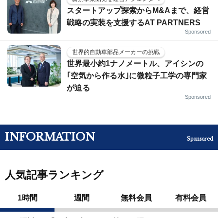
スタートアップ探索からM&Aまで、経営
戦略の実装を支援するAT PARTNERS
Sponsored
世界的自動車部品メーカーの挑戦
世界最小約1ナノメートル、アイシンの
｢空気から作る水｣に微粒子工学の専門家
が迫る
Sponsored
INFORMATION
Sponsored
人気記事ランキング
1時間
週間
無料会員
有料会員