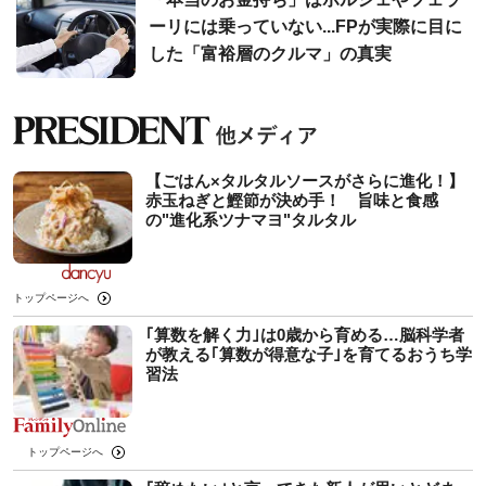
ーリには乗っていない...FPが実際に目に
した「富裕層のクルマ」の真実
【ごはん×タルタルソースがさらに進化！】
赤玉ねぎと鰹節が決め手！ 旨味と食感
の"進化系ツナマヨ"タルタル
トップページへ
｢算数を解く力｣は0歳から育める…脳科学者
が教える｢算数が得意な子｣を育てるおうち学
習法
トップページへ