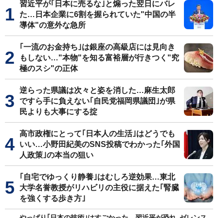
習近平が｢日本に売るな｣と煽った翌日にバレ
た…日本企業に6割を握られていた"中国の半
導体"の意外な急所
｢一流のお金持ち｣は銀座の高級店には見向き
もしない…"本物"を知る富裕層が行きつく"究
極のスシ"の正体
逆らった県議は次々と姿を消した…麻生太郎
ですら手に負えない｢自民党福岡県議団｣が県
民よりも大事にする掟
高市政権にとって｢日本人の生活｣はどうでも
いい…小野田紀美のSNS投稿でわかった｢外国
人政策｣の本当の狙い
｢自宅でゆっくり静養｣はむしろ逆効果…東北
大学名誉教授がリハビリの主役に据えた｢腎臓
を強くする歩き方｣
やっぱり｢日本の技術｣はすごかった…習近平が恐れ､ゼレンス