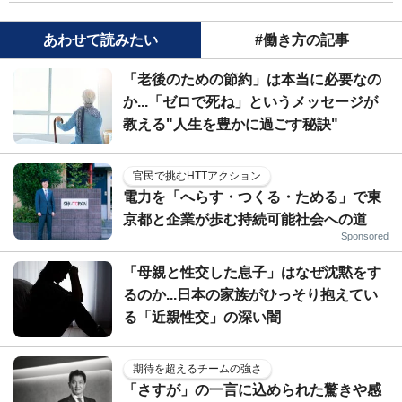
あわせて読みたい
#働き方の記事
「老後のための節約」は本当に必要なの
か...「ゼロで死ね」というメッセージが
教える"人生を豊かに過ごす秘訣"
官民で挑むHTTアクション
電力を「へらす・つくる・ためる」で東
京都と企業が歩む持続可能社会への道
Sponsored
「母親と性交した息子」はなぜ沈黙をす
るのか...日本の家族がひっそり抱えてい
る「近親性交」の深い闇
期待を超えるチームの強さ
「さすが」の一言に込められた驚きや感