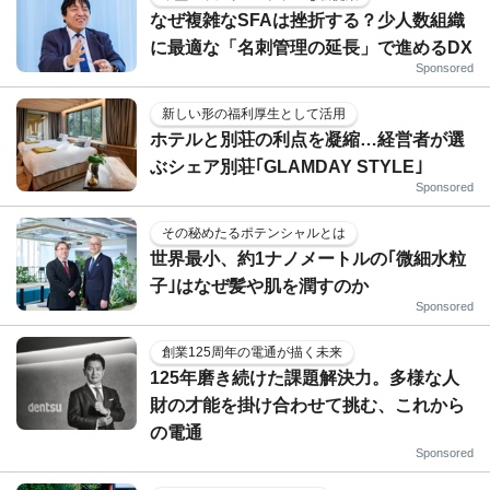
なぜ複雑なSFAは挫折する？少人数組織
に最適な「名刺管理の延長」で進めるDX
Sponsored
新しい形の福利厚生として活用
ホテルと別荘の利点を凝縮…経営者が選
ぶシェア別荘｢GLAMDAY STYLE｣
Sponsored
その秘めたるポテンシャルとは
世界最小、約1ナノメートルの｢微細水粒
子｣はなぜ髪や肌を潤すのか
Sponsored
創業125周年の電通が描く未来
125年磨き続けた課題解決力。多様な人
財の才能を掛け合わせて挑む、これから
の電通
Sponsored