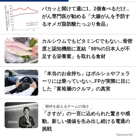
パカッと開けて週に1、2個食べるだけ...
がん専門医が勧める「大腸がんを予防す
るオメガ脂肪酸たっぷり食品」
カルシウムでもビタミンCでもない...骨密
度と認知機能に直結「98%の日本人が不
足する栄養素」を取れる食材
「本当のお金持ち」はポルシェやフェラ
ーリには乗っていない...FPが実際に目に
した「富裕層のクルマ」の真実
期待を超えるチームの強さ
「さすが」の一言に込められた驚きや感
動。新しい価値を生み出し続ける電通の
挑戦
Sponsored