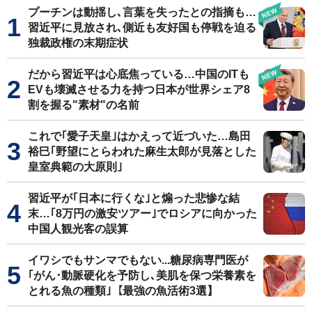
プーチンは動揺し､言葉を失ったとの指摘も…
習近平に見放され､側近も友好国も停戦を迫る
独裁政権の末期症状
だから習近平は心底焦っている…中国のITも
EVも壊滅させる力を持つ日本が世界シェア8
割を握る"素材"の名前
これで｢愛子天皇｣はかえって近づいた…島田
裕巳｢野望にとらわれた麻生太郎が見落とした
皇室典範の大原則｣
習近平が｢日本に行くな｣と煽った悲惨な結
末…｢8万円の激安ツアー｣でロシアに向かった
中国人観光客の誤算
イワシでもサンマでもない...糖尿病専門医が
｢がん･動脈硬化を予防し､美肌を保つ栄養素を
とれる魚の種類｣【最強の魚活術3選】