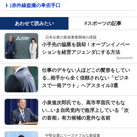
ト｣赤外線盗撮の卑劣手口
あわせて読みたい
#スポーツの記事
日本企業の新規事業開発の課題
小手先の協業を脱却！オープンイノベー
ションを経営アジェンダにする方法
Sponsored
仕事のデキない人ほどこの髪形をしてい
る...相手から全く信頼されない「ビジネ
スで一発アウト」ヘアスタイル3選
小泉進次郎氏でも、高市早苗氏でもな
い...いま自民党内で急浮上している「次
の首相」有力候補の意外な名前
中堅企業にリーズナブルな新提案