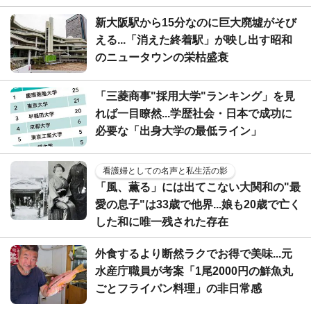
新大阪駅から15分なのに巨大廃墟がそび
える...「消えた終着駅」が映し出す昭和
のニュータウンの栄枯盛衰
「三菱商事"採用大学"ランキング」を見
れば一目瞭然...学歴社会・日本で成功に
必要な「出身大学の最低ライン」
看護婦としての名声と私生活の影
「風、薫る」には出てこない大関和の"最
愛の息子"は33歳で他界...娘も20歳で亡く
した和に唯一残された存在
外食するより断然ラクでお得で美味...元
水産庁職員が考案「1尾2000円の鮮魚丸
ごとフライパン料理」の非日常感