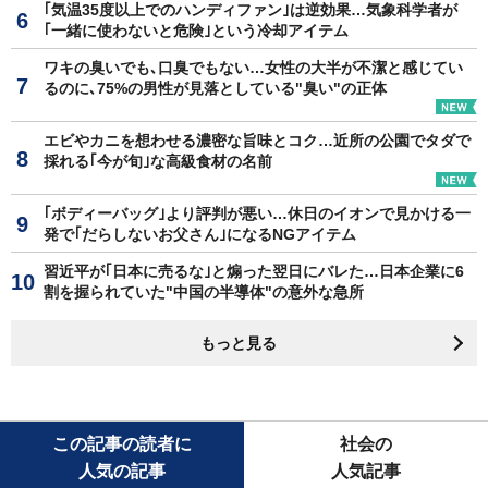
｢気温35度以上でのハンディファン｣は逆効果…気象科学者が
｢一緒に使わないと危険｣という冷却アイテム
ワキの臭いでも､口臭でもない…女性の大半が不潔と感じてい
るのに､75%の男性が見落としている"臭い"の正体
エビやカニを想わせる濃密な旨味とコク…近所の公園でタダで
採れる｢今が旬｣な高級食材の名前
｢ボディーバッグ｣より評判が悪い…休日のイオンで見かける一
発で｢だらしないお父さん｣になるNGアイテム
習近平が｢日本に売るな｣と煽った翌日にバレた…日本企業に6
割を握られていた"中国の半導体"の意外な急所
もっと見る
この記事の読者に
社会の
人気の記事
人気記事