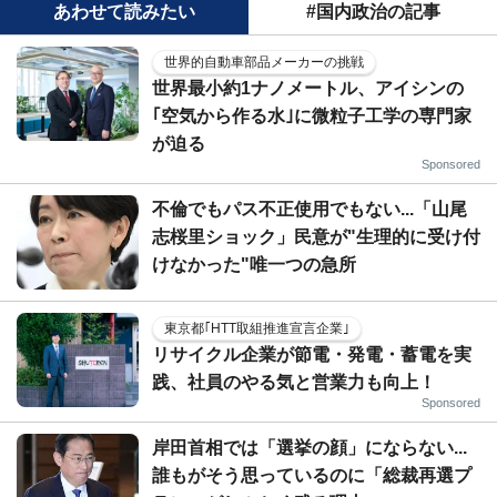
あわせて読みたい
#国内政治の記事
世界的自動車部品メーカーの挑戦
世界最小約1ナノメートル、アイシンの
｢空気から作る水｣に微粒子工学の専門家
が迫る
Sponsored
不倫でもパス不正使用でもない...「山尾
志桜里ショック」民意が"生理的に受け付
けなかった"唯一つの急所
東京都｢HTT取組推進宣言企業｣
リサイクル企業が節電・発電・蓄電を実
践、社員のやる気と営業力も向上！
Sponsored
岸田首相では「選挙の顔」にならない...
誰もがそう思っているのに「総裁再選プ