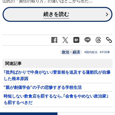
山氏の「責任の取り方」の違いはどこから出た…
続きを読む
政治・経済
#国内政治
#不祥事
関連記事
｢批判ばかりで中身がない｣菅首相を追及する蓮舫氏が自爆
した根本原因
"親が創価学会"の子の悲惨すぎる学校生活
時短しない飲食店を罰するなら､｢会食をやめない政治家｣
も罰するべきだ