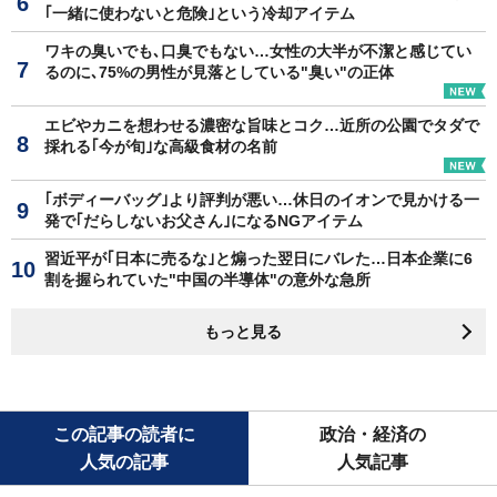
｢一緒に使わないと危険｣という冷却アイテム
ワキの臭いでも､口臭でもない…女性の大半が不潔と感じてい
るのに､75%の男性が見落としている"臭い"の正体
エビやカニを想わせる濃密な旨味とコク…近所の公園でタダで
採れる｢今が旬｣な高級食材の名前
｢ボディーバッグ｣より評判が悪い…休日のイオンで見かける一
発で｢だらしないお父さん｣になるNGアイテム
習近平が｢日本に売るな｣と煽った翌日にバレた…日本企業に6
割を握られていた"中国の半導体"の意外な急所
もっと見る
この記事の読者に
政治・経済の
人気の記事
人気記事