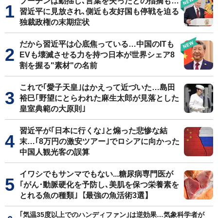
プーチンは動揺し､言葉を失ったとの指摘も…
習近平に見放され､側近も友好国も停戦を迫る
独裁政権の末期症状
だから習近平は心底焦っている…中国のITも
EVも壊滅させる力を持つ日本が世界シェア8
割を握る"素材"の名前
これで｢愛子天皇｣はかえって近づいた…島田
裕巳｢野望にとらわれた麻生太郎が見落とした
皇室典範の大原則｣
習近平が｢日本に行くな｣と煽った悲惨な結
末…｢8万円の激安ツアー｣でロシアに向かった
中国人観光客の誤算
イワシでもサンマでもない...糖尿病専門医が
｢がん･動脈硬化を予防し､美肌を保つ栄養素を
とれる魚の種類｣【最強の魚活術3選】
｢気温35度以上でのハンディファン｣は逆効果…気象科学者が