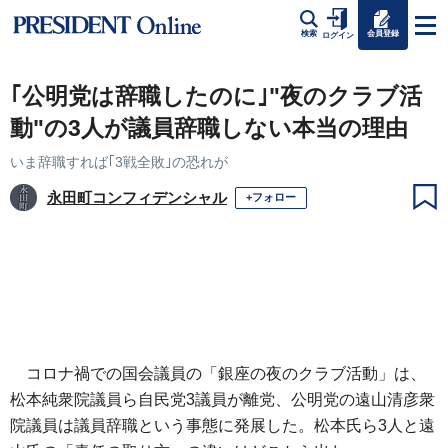
会員登録
検索
ログイン
｢公明党は辞職したのに｣"夜のクラブ活
動"の3人が議員辞職しない本当の理由
いま辞職すれば｢3戦全敗｣の恐れが
永田町コンフィデンシャル
+フォロー
コロナ禍での国会議員の「銀座の夜のクラブ活動」は、
松本純衆院議員ら自民党3議員が離党、公明党の遠山清彦衆
院議員は議員辞職という事態に発展した。松本氏ら3人と遠