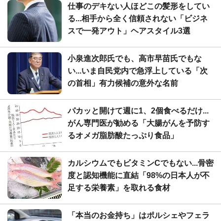
仕事のデキない人ほどこの髪形をしてい
る...相手から全く信頼されない「ビジネ
スで一発アウト」ヘアスタイル3選
小泉進次郎氏でも、高市早苗氏でもな
い...いま自民党内で急浮上している「次
の首相」有力候補の意外な名前
パカッと開けて週に1、2個食べるだけ...
がん専門医が勧める「大腸がんを予防す
るオメガ脂肪酸たっぷり食品」
カルシウムでもビタミンCでもない...骨密
度と認知機能に直結「98%の日本人が不
足する栄養素」を取れる食材
「本当のお金持ち」はポルシェやフェラ