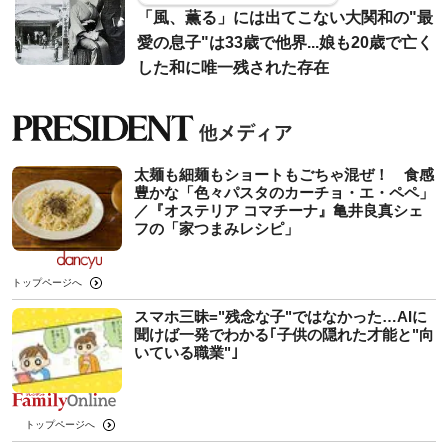
「風、薫る」には出てこない大関和の"最
愛の息子"は33歳で他界...娘も20歳で亡く
した和に唯一残された存在
太麺も細麺もショートもごちゃ混ぜ！ 食感
豊かな「色々パスタのカーチョ・エ・ペペ」
／『オステリア コマチーナ』亀井良真シェ
フの「家つまみレシピ」
トップページへ
スマホ三昧="残念な子"ではなかった…AIに
聞けば一発でわかる｢子供の隠れた才能と"向
いている職業"｣
トップページへ