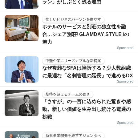
ラン」がしぶとく残る理由
忙しいビジネスパーソンを癒やす
ホテルのサービスと別荘の独立性を融
合…シェア別荘｢GLAMDAY STYLE｣の
魅力
Sponsored
中堅企業にリーズナブルな新提案
なぜ複雑なSFAは挫折する？少人数組織
に最適な「名刺管理の延長」で進めるDX
Sponsored
期待を超えるチームの強さ
「さすが」の一言に込められた驚きや感
動。新しい価値を生み出し続ける電通の
挑戦
Sponsored
新規事業開発を経営アジェンダへ