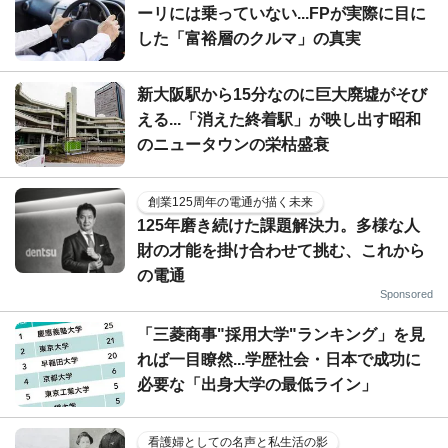
ーリには乗っていない...FPが実際に目に
した「富裕層のクルマ」の真実
新大阪駅から15分なのに巨大廃墟がそび
える...「消えた終着駅」が映し出す昭和
のニュータウンの栄枯盛衰
創業125周年の電通が描く未来
125年磨き続けた課題解決力。多様な人
財の才能を掛け合わせて挑む、これから
の電通
Sponsored
「三菱商事"採用大学"ランキング」を見
れば一目瞭然...学歴社会・日本で成功に
必要な「出身大学の最低ライン」
看護婦としての名声と私生活の影