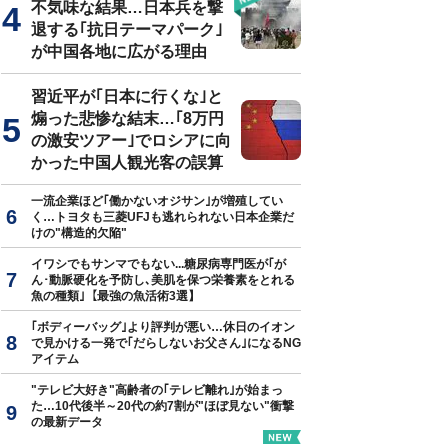
不気味な結果…日本兵を撃
退する｢抗日テーマパーク｣
が中国各地に広がる理由
習近平が｢日本に行くな｣と
煽った悲惨な結末…｢8万円
の激安ツアー｣でロシアに向
かった中国人観光客の誤算
一流企業ほど｢働かないオジサン｣が増殖してい
く…トヨタも三菱UFJも逃れられない日本企業だ
けの"構造的欠陥"
イワシでもサンマでもない...糖尿病専門医が｢が
ん･動脈硬化を予防し､美肌を保つ栄養素をとれる
魚の種類｣【最強の魚活術3選】
｢ボディーバッグ｣より評判が悪い…休日のイオン
で見かける一発で｢だらしないお父さん｣になるNG
アイテム
"テレビ大好き"高齢者の｢テレビ離れ｣が始まっ
た…10代後半～20代の約7割が"ほぼ見ない"衝撃
の最新データ