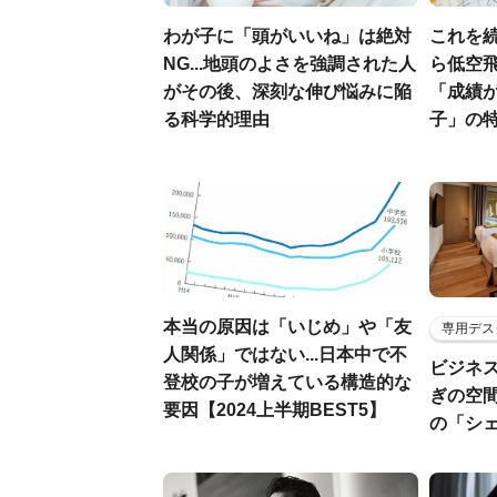
わが子に「頭がいいね」は絶対
これを
NG...地頭のよさを強調された人
ら低空飛
がその後、深刻な伸び悩みに陥
「成績
る科学的理由
子」の特
本当の原因は「いじめ」や「友
専用デス
人関係」ではない...日本中で不
ビジネ
登校の子が増えている構造的な
ぎの空
要因【2024上半期BEST5】
の「シ