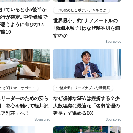
続けていると小5後半か
その秘めたるポテンシャルとは
行が確定...中学受験で
世界最小、約1ナノメートルの
が思うように伸びない
｢微細水粒子｣はなぜ髪や肌を潤
徴10
すのか
Sponsored
クが細やかにサポート
中堅企業にリーズナブルな新提案
スリーダーのための安ら
なぜ複雑なSFAは挫折する？少
間…都心を離れて軽井沢
人数組織に最適な「名刺管理の
ェア別荘」へ！
延長」で進めるDX
Sponsored
Sponsored