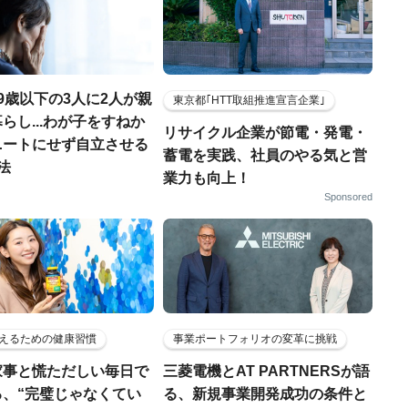
9歳以下の3人に2人が親
東京都｢HTT取組推進宣言企業｣
らし...わが子をすねか
リサイクル企業が節電・発電・
ニートにせず自立させる
蓄電を実践、社員のやる気と営
法
業力も向上！
Sponsored
えるための健康習慣
事業ポートフォリオの変革に挑戦
家事と慌ただしい毎日で
三菱電機とAT PARTNERSが語
る、“完璧じゃなくてい
る、新規事業開発成功の条件と