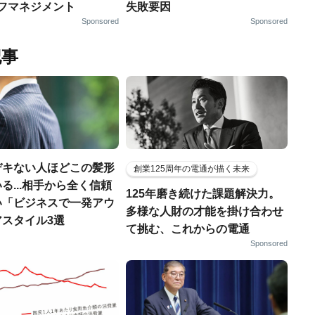
ルフマネジメント
失敗要因
Sponsored
Sponsored
記事
デキない人ほどこの髪形
創業125周年の電通が描く未来
る...相手から全く信頼
125年磨き続けた課題解決力。
い「ビジネスで一発アウ
多様な人財の才能を掛け合わせ
アスタイル3選
て挑む、これからの電通
Sponsored