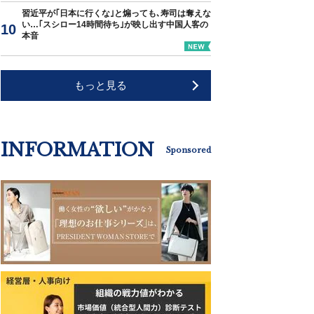
習近平が｢日本に行くな｣と煽っても､寿司は奪えな
い…｢スシロー14時間待ち｣が映し出す中国人客の
本音
もっと見る
INFORMATION
Sponsored