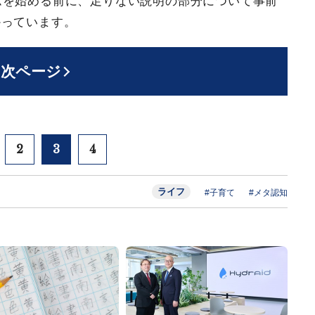
ムを始める前に、足りない説明の部分について事前
かっています。
次ページ
2
3
4
ライフ
#子育て
#メタ認知