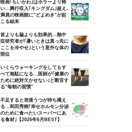
映画｢ちいかわ｣はホラーより怖
い…興行収入｢キングダム｣超え､
満員の映画館に"どよめき"が起
こる結末
首よりも脇よりも効果的…熱中
症研究者が｢暑いときは真っ先に
ここを冷やせ｣という意外な体の
部位
いくらウォーキングをしてもす
べて無駄になる…医師が｢健康の
ために絶対欠かせない｣と断言す
る"毎朝の習慣"
不足すると老後うつが待ち構え
る…和田秀樹｢幸せホルモン分泌
のために食べたいスーパーにあ
る食材｣【2026年6月BEST】