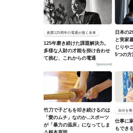
日本の2
創業125周年の電通が描く未来
と実家暮
125年磨き続けた課題解決力。
じりや
多様な人財の才能を掛け合わせ
5つの方
て挑む、これからの電通
Sponsored
竹刀で子どもを叩き続けるのは
自分を整
「愛のムチ」なのか...スポーツ
仕事に
が「暴力の温床」になってしま
もでき
う根本原因