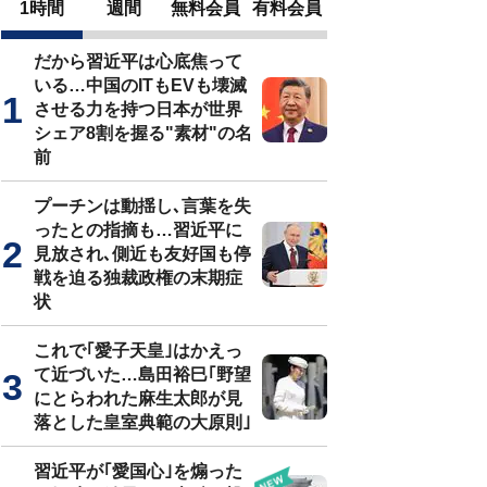
1時間
週間
無料会員
有料会員
だから習近平は心底焦って
いる…中国のITもEVも壊滅
させる力を持つ日本が世界
シェア8割を握る"素材"の名
前
プーチンは動揺し､言葉を失
ったとの指摘も…習近平に
見放され､側近も友好国も停
戦を迫る独裁政権の末期症
状
これで｢愛子天皇｣はかえっ
て近づいた…島田裕巳｢野望
にとらわれた麻生太郎が見
落とした皇室典範の大原則｣
習近平が｢愛国心｣を煽った