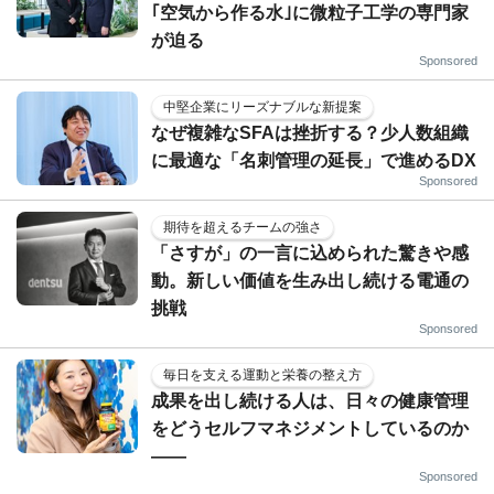
｢空気から作る水｣に微粒子工学の専門家
が迫る
Sponsored
中堅企業にリーズナブルな新提案
なぜ複雑なSFAは挫折する？少人数組織
に最適な「名刺管理の延長」で進めるDX
Sponsored
期待を超えるチームの強さ
「さすが」の一言に込められた驚きや感
動。新しい価値を生み出し続ける電通の
挑戦
Sponsored
毎日を支える運動と栄養の整え方
成果を出し続ける人は、日々の健康管理
をどうセルフマネジメントしているのか
——
Sponsored