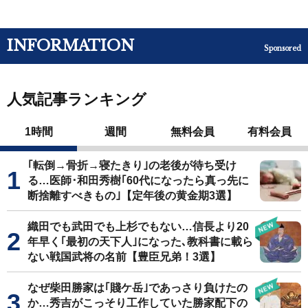
INFORMATION
Sponsored
人気記事ランキング
1時間
週間
無料会員
有料会員
｢転倒→骨折→寝たきり｣の老後が待ち受け
る…医師･和田秀樹｢60代になったら真っ先に
断捨離すべきもの｣【定年後の黄金期3選】
織田でも武田でも上杉でもない…信長より20
年早く｢最初の天下人｣になった､教科書に載ら
ない戦国武将の名前【豊臣兄弟！3選】
なぜ柴田勝家は｢賤ケ岳｣であっさり負けたの
か…秀吉がこっそり工作していた勝家配下の