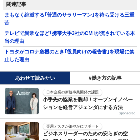
関連記事
まもなく絶滅する｢普通のサラリーマン｣を待ち受ける三重
苦
テレビで異常なほど｢携帯大手3社のCM｣が流されている本
当の理由
トヨタがコロナ危機のとき｢役員向けの報告書｣を現場に禁
止した理由
あわせて読みたい
#働き方の記事
日本企業の新規事業開発の課題
小手先の協業を脱却！オープンイノベー
ションを経営アジェンダにする方法
Sponsored
専用デスクが細やかにサポート
ビジネスリーダーのための安らぎの空