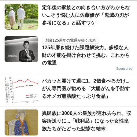
定年後の家族との向き合い方がわからな
い...そう悩む人に佐藤優が「鬼滅の刃が
参考になる」と話すワケ
創業125周年の電通が描く未来
125年磨き続けた課題解決力。多様な人
財の才能を掛け合わせて挑む、これから
の電通
Sponsored
パカッと開けて週に1、2個食べるだけ...
がん専門医が勧める「大腸がんを予防す
るオメガ脂肪酸たっぷり食品」
異民族に3000人の皇族が連れ去られ、収
容所送りに...「戦利品」になった女性皇
族たちがたどった悲惨な結末