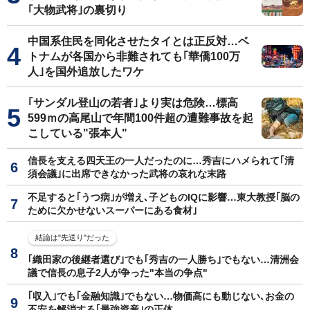
｢大物武将｣の裏切り
中国系住民を同化させたタイとは正反対…ベ
トナムが各国から非難されても｢華僑100万
人｣を国外追放したワケ
｢サンダル登山の若者｣より実は危険…標高
599ｍの高尾山で年間100件超の遭難事故を起
こしている"張本人"
信長を支える四天王の一人だったのに…秀吉にハメられて｢清
須会議｣に出席できなかった武将の哀れな末路
不足すると｢うつ病｣が増え､子どものIQに影響…東大教授｢脳の
ために欠かせないスーパーにある食材｣
結論は"先送り"だった
｢織田家の後継者選び｣でも｢秀吉の一人勝ち｣でもない…清洲会
議で信長の息子2人が争った"本当の争点"
｢収入｣でも｢金融知識｣でもない…物価高にも動じない､お金の
不安を解消する｢最強資産｣の正体