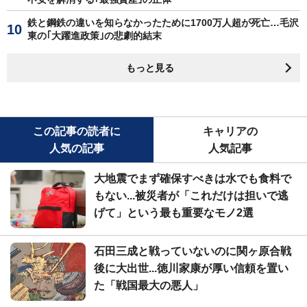
鉄と鋼鉄の違いを知らなかったために1700万人超が死亡…毛沢
東の｢大躍進政策｣の悲劇的結末
もっと見る
この記事の読者に
キャリアの
人気の記事
人気記事
大地震でまず確保すべきは水でも食料で
もない...被災者が「これだけは担いで逃
げて」という最も重要なモノ2選
石田三成と戦っていないのに関ヶ原合戦
後に大出世...徳川家康が厚い信頼を置い
た「戦国最大の悪人」