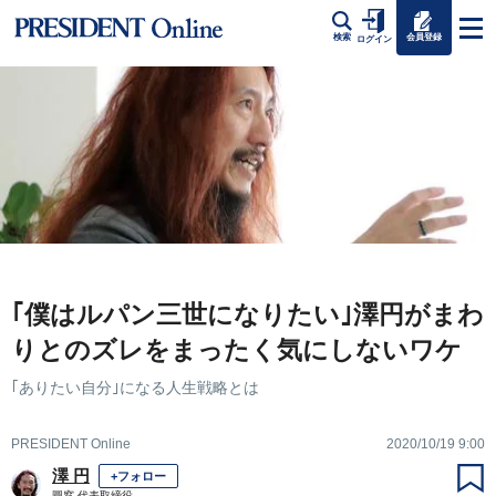
会員登録
検索
ログイン
｢僕はルパン三世になりたい｣澤円がまわ
りとのズレをまったく気にしないワケ
｢ありたい自分｣になる人生戦略とは
PRESIDENT Online
2020/10/19 9:00
澤 円
+フォロー
圓窓 代表取締役