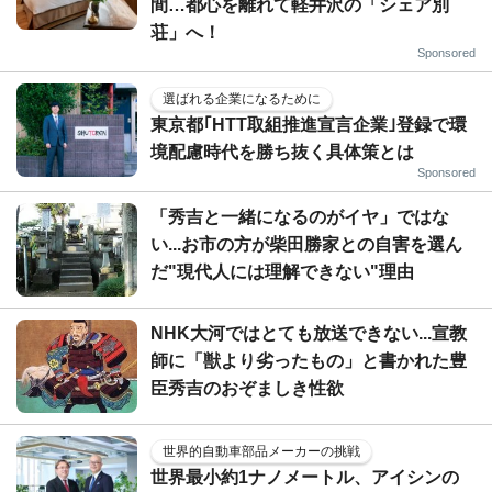
間…都心を離れて軽井沢の「シェア別
荘」へ！
Sponsored
選ばれる企業になるために
東京都｢HTT取組推進宣言企業｣登録で環
境配慮時代を勝ち抜く具体策とは
Sponsored
「秀吉と一緒になるのがイヤ」ではな
い...お市の方が柴田勝家との自害を選ん
だ"現代人には理解できない"理由
NHK大河ではとても放送できない...宣教
師に「獣より劣ったもの」と書かれた豊
臣秀吉のおぞましき性欲
世界的自動車部品メーカーの挑戦
世界最小約1ナノメートル、アイシンの