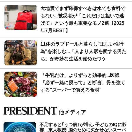
大地震でまず確保すべきは水でも食料で
もない...被災者が「これだけは担いで逃
げて」という最も重要なモノ2選【2025
年7月BEST】
11体のラブドールと暮らし"正しい性行
為"を楽しむ...「人より人形を愛する男た
ち」が奇妙な生活を始めたワケ
「牛乳だけ」よりずっと効果的...医師
「必ず一緒に摂って」と断言、骨を強く
する"スーパーで買える食材"
不足すると｢うつ病｣が増え､子どものIQに影
響…東大教授｢脳のために欠かせないスーパ