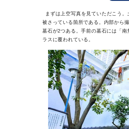
まずは上空写真を見ていただこう。
被さっている箇所である。内部から
墓石が2つある。手前の墓石には「南
ラスに覆われている。