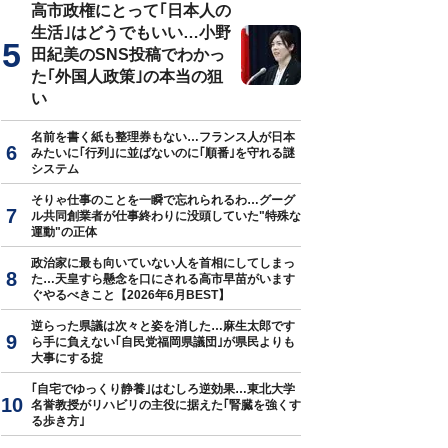
高市政権にとって｢日本人の
生活｣はどうでもいい…小野
田紀美のSNS投稿でわかっ
た｢外国人政策｣の本当の狙
い
名前を書く紙も整理券もない…フランス人が日本
みたいに｢行列｣に並ばないのに｢順番｣を守れる謎
システム
そりゃ仕事のことを一瞬で忘れられるわ…グーグ
ル共同創業者が仕事終わりに没頭していた"特殊な
運動"の正体
政治家に最も向いていない人を首相にしてしまっ
た…天皇すら懸念を口にされる高市早苗がいます
ぐやるべきこと【2026年6月BEST】
逆らった県議は次々と姿を消した…麻生太郎です
ら手に負えない｢自民党福岡県議団｣が県民よりも
大事にする掟
｢自宅でゆっくり静養｣はむしろ逆効果…東北大学
名誉教授がリハビリの主役に据えた｢腎臓を強くす
る歩き方｣