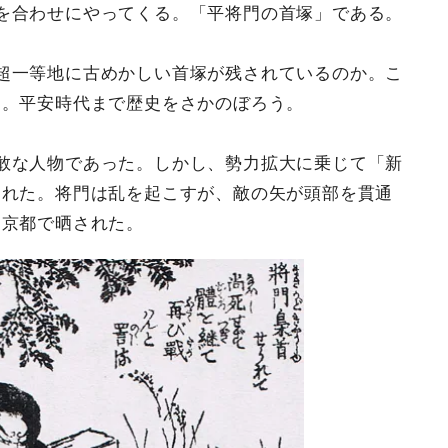
を合わせにやってくる。「平将門の首塚」である。
超一等地に古めかしい首塚が残されているのか。こ
る。平安時代まで歴史をさかのぼろう。
敢な人物であった。しかし、勢力拡大に乗じて「新
された。将門は乱を起こすが、敵の矢が頭部を貫通
は京都で晒された。