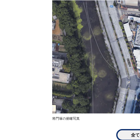
将門塚の俯瞰写真
全て