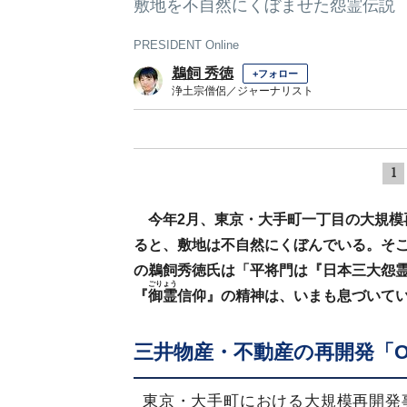
敷地を不自然にくぼませた怨霊伝説
PRESIDENT Online
鵜飼 秀徳
+フォロー
浄土宗僧侶／ジャーナリスト
1
今年2月、東京・大手町一丁目の大規模再開
ると、敷地は不自然にくぼんでいる。そ
の鵜飼秀徳氏は「平将門は『日本三大怨
ごりょう
『
御霊
信仰』の精神は、いまも息づいて
三井物産・不動産の再開発「Ote
東京・大手町における大規模再開発