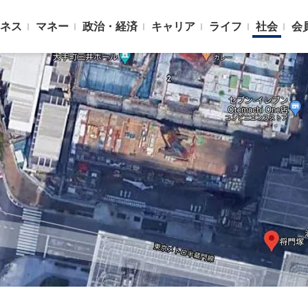
ネス
マネー
政治・経済
キャリア
ライフ
社会
会