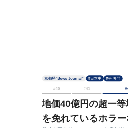
京都発“Bows Journal”
#日本史
#平 将門
#40
#41
#
地価40億円の超一等
を免れているホラー