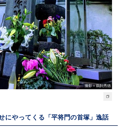
撮影＝鵜飼秀徳
せにやってくる「平将門の首塚」逸話