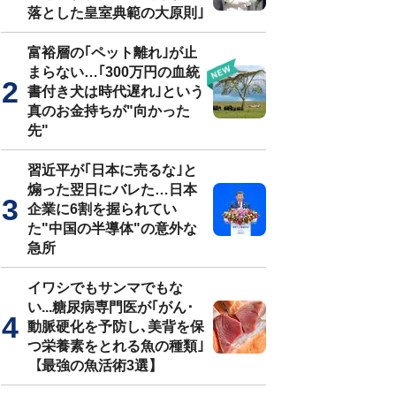
落とした皇室典範の大原則｣
富裕層の｢ペット離れ｣が止
まらない…｢300万円の血統
書付き犬は時代遅れ｣という
真のお金持ちが"向かった
先"
習近平が｢日本に売るな｣と
煽った翌日にバレた…日本
企業に6割を握られてい
た"中国の半導体"の意外な
急所
イワシでもサンマでもな
い...糖尿病専門医が｢がん･
動脈硬化を予防し､美背を保
つ栄養素をとれる魚の種類｣
【最強の魚活術3選】