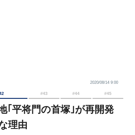
2020/08/14 9:00
42
#43
#44
#45
地｢平将門の首塚｣が再開発
な理由