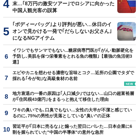
末…｢8万円の激安ツアー｣でロシアに向かった
中国人観光客の誤算
｢ボディーバッグ｣より評判が悪い…休日のイ
オンで見かける一発で｢だらしないお父さん｣
になるNGアイテム
イワシでもサンマでもない...糖尿病専門医が｢がん･動脈硬化を
予防し､美肌を保つ栄養素をとれる魚の種類｣【最強の魚活術3
選】
エビやカニを想わせる濃密な旨味とコク…近所の公園でタダで
採れる｢今が旬｣な高級食材の名前
地方衰退の一番の原因は｢人口減少｣ではない…山口の超富裕層
が｢住民税43億円｣をまるっと抱えて移住した理由
ワキの臭いでも､口臭でもない…女性の大半が不潔と感じてい
るのに､75%の男性が見落としている"臭い"の正体
習近平が｢日本に売るな｣と煽った翌日にバレた…日本企業に6
割を握られていた"中国の半導体"の意外な急所