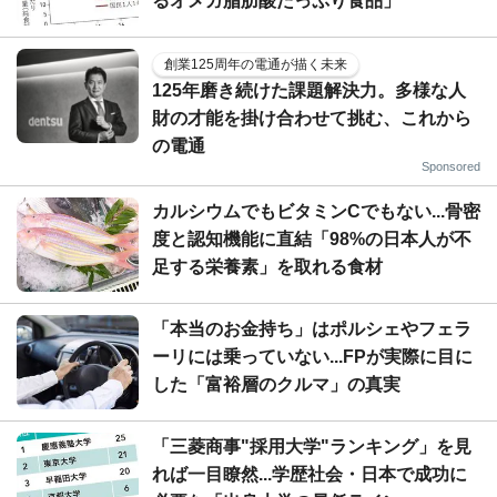
るオメガ脂肪酸たっぷり食品」
創業125周年の電通が描く未来
125年磨き続けた課題解決力。多様な人
財の才能を掛け合わせて挑む、これから
の電通
Sponsored
カルシウムでもビタミンCでもない...骨密
度と認知機能に直結「98%の日本人が不
足する栄養素」を取れる食材
「本当のお金持ち」はポルシェやフェラ
ーリには乗っていない...FPが実際に目に
した「富裕層のクルマ」の真実
「三菱商事"採用大学"ランキング」を見
れば一目瞭然...学歴社会・日本で成功に