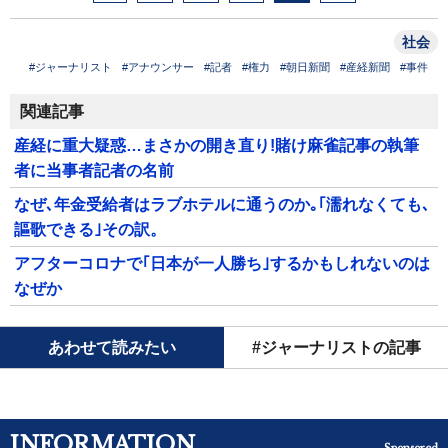
社会
#ジャーナリスト
#アナウンサー
#記者
#権力
#朝日新聞
#産経新聞
#事件
関連記事
産経に重大疑惑…まさかの開き直り!賭け麻雀記事の執筆
者に当事者記者の名前
なぜ､年金受給者はラブホテルに通うのか｡｢濡れなくても､
謳歌できる｣その訳。
アフターコロナで｢日本が一人勝ち｣するかもしれないのは
なぜか
あわせて読みたい
#ジャーナリストの記事
INFORMATION