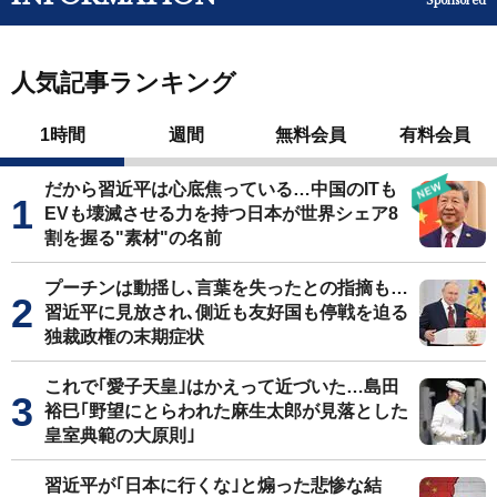
Sponsored
人気記事ランキング
1時間
週間
無料会員
有料会員
だから習近平は心底焦っている…中国のITも
EVも壊滅させる力を持つ日本が世界シェア8
割を握る"素材"の名前
プーチンは動揺し､言葉を失ったとの指摘も…
習近平に見放され､側近も友好国も停戦を迫る
独裁政権の末期症状
これで｢愛子天皇｣はかえって近づいた…島田
裕巳｢野望にとらわれた麻生太郎が見落とした
皇室典範の大原則｣
習近平が｢日本に行くな｣と煽った悲惨な結