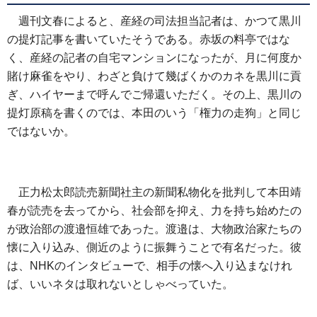
週刊文春によると、産経の司法担当記者は、かつて黒川
の提灯記事を書いていたそうである。赤坂の料亭ではな
く、産経の記者の自宅マンションになったが、月に何度か
賭け麻雀をやり、わざと負けて幾ばくかのカネを黒川に貢
ぎ、ハイヤーまで呼んでご帰還いただく。その上、黒川の
提灯原稿を書くのでは、本田のいう「権力の走狗」と同じ
ではないか。
正力松太郎読売新聞社主の新聞私物化を批判して本田靖
春が読売を去ってから、社会部を抑え、力を持ち始めたの
が政治部の渡邉恒雄であった。渡邉は、大物政治家たちの
懐に入り込み、側近のように振舞うことで有名だった。彼
は、NHKのインタビューで、相手の懐へ入り込まなけれ
ば、いいネタは取れないとしゃべっていた。