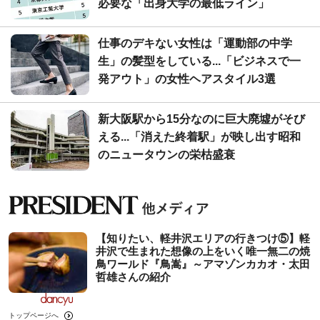
必要な「出身大学の最低ライン」
仕事のデキない女性は「運動部の中学
生」の髪型をしている...「ビジネスで一
発アウト」の女性ヘアスタイル3選
新大阪駅から15分なのに巨大廃墟がそび
える...「消えた終着駅」が映し出す昭和
のニュータウンの栄枯盛衰
【知りたい、軽井沢エリアの行きつけ⑤】軽
井沢で生まれた想像の上をいく唯一無二の焼
鳥ワールド『鳥嵩』～アマゾンカカオ・太田
哲雄さんの紹介
トップページへ