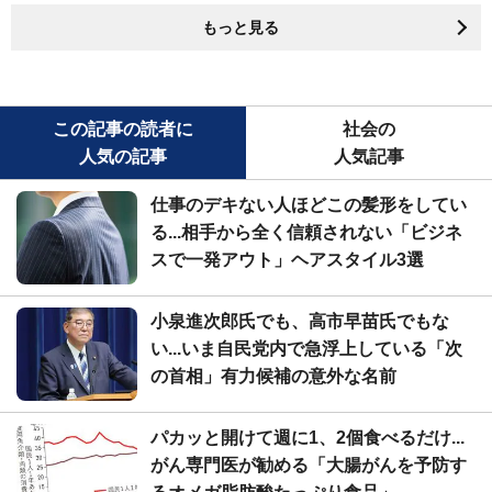
もっと見る
この記事の読者に
社会の
人気の記事
人気記事
仕事のデキない人ほどこの髪形をしてい
る...相手から全く信頼されない「ビジネ
スで一発アウト」ヘアスタイル3選
小泉進次郎氏でも、高市早苗氏でもな
い...いま自民党内で急浮上している「次
の首相」有力候補の意外な名前
パカッと開けて週に1、2個食べるだけ...
がん専門医が勧める「大腸がんを予防す