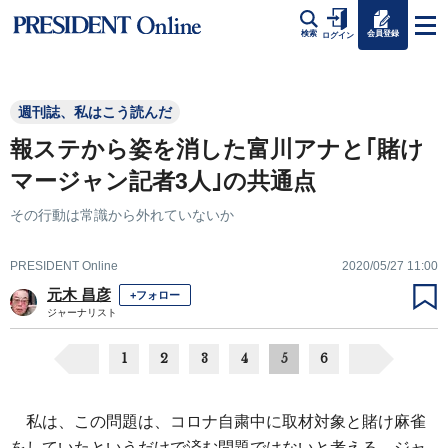
会員登録
検索
ログイン
週刊誌、私はこう読んだ
報ステから姿を消した富川アナと｢賭け
マージャン記者3人｣の共通点
その行動は常識から外れていないか
PRESIDENT Online
2020/05/27 11:00
元木 昌彦
+フォロー
ジャーナリスト
1
2
3
4
5
6
私は、この問題は、コロナ自粛中に取材対象と賭け麻雀
をしていたというだけで済む問題ではないと考える。ジャ