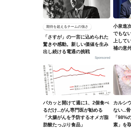
小泉進
期待を超えるチームの強さ
でもない
「さすが」の一言に込められた
上して
驚きや感動。新しい価値を生み
補の意
出し続ける電通の挑戦
Sponsored
パカッと開けて週に1、2個食べ
カルシ
るだけ...がん専門医が勧める
ない..
「大腸がんを予防するオメガ脂
「98%
肪酸たっぷり食品」
素」を