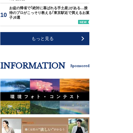
お盆の帰省で｢絶対に喜ばれる手土産｣がある…接
待のプロがこっそり教える｢東京駅近で買えるお菓
子｣6選
もっと見る
INFORMATION
Sponsored