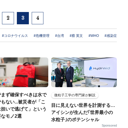
2
3
4
#コロナウイルス
#危機管理
#台湾
#蔡 英文
#WHO
#感染症
でまず確保すべきは水で
微粒子工学の専門家が解説
もない...被災者が「こ
目に見えない世界を計測する…
は担いで逃げて」という
アイシンが生んだ｢世界最小の
なモノ2選
水粒子｣のポテンシャル
Sponsored