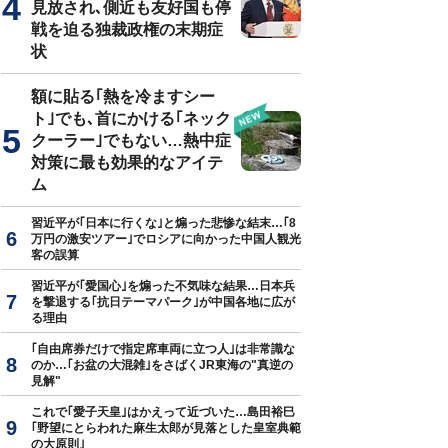
見放され､側近も友好国も停
戦を迫る独裁政権の末期症
状
額に貼る｢熱を冷ますシー
ト｣でも､首にかける｢ネック
クーラー｣でもない…熱中症
対策に最も効果的なアイテ
ム
習近平が｢日本に行くな｣と煽った悲惨な結末…｢8
万円の激安ツアー｣でロシアに向かった中国人観光
客の誤算
習近平が｢愛国心｣を煽った不気味な結果…日本兵
を撃退する｢抗日テーマパーク｣が中国各地に広が
る理由
｢自由席券だけで指定席車両に立つ人｣は非常識な
のか…｢お盆の大混雑｣をさばくJR東海の"真逆の
見解"
これで｢愛子天皇｣はかえって近づいた…島田裕巳
｢野望にとらわれた麻生太郎が見落とした皇室典範
の大原則｣