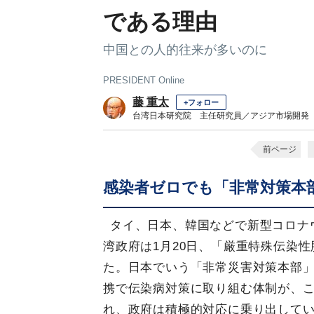
である理由
中国との人的往来が多いのに
PRESIDENT Online
藤 重太
+フォロー
台湾日本研究院 主任研究員／アジア市場開発
前ページ
感染者ゼロでも「非常対策本
タイ、日本、韓国などで新型コロナ
湾政府は1月20日、「厳重特殊伝染
た。日本でいう「非常災害対策本部
携で伝染病対策に取り組む体制が、
れ、政府は積極的対応に乗り出して