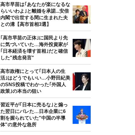
高市早苗は｢あなたが楽になるな
らいいわよ｣と離婚を承諾...安倍
内閣で出世する間に生まれた夫
との溝【高市首相3選】
｢高市早苗の正体｣に国民より先
に気づいていた…海外投資家が
｢日本経済を壊す首相｣だと確信
した"残念発言"
高市政権にとって｢日本人の生
活｣はどうでもいい…小野田紀美
のSNS投稿でわかった｢外国人
政策｣の本当の狙い
習近平が｢日本に売るな｣と煽っ
た翌日にバレた…日本企業に6
割を握られていた"中国の半導
体"の意外な急所