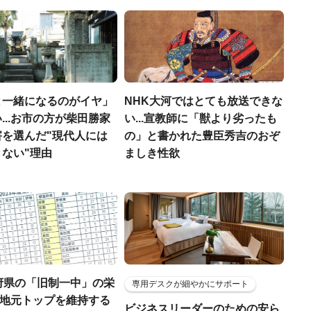
と一緒になるのがイヤ」
NHK大河ではとても放送できな
...お市の方が柴田勝家
い...宣教師に「獣より劣ったも
害を選んだ"現代人には
の」と書かれた豊臣秀吉のおぞ
ない"理由
ましき性欲
府県の「旧制一中」の栄
専用デスクが細やかにサポート
..地元トップを維持する
ビジネスリーダーのための安ら