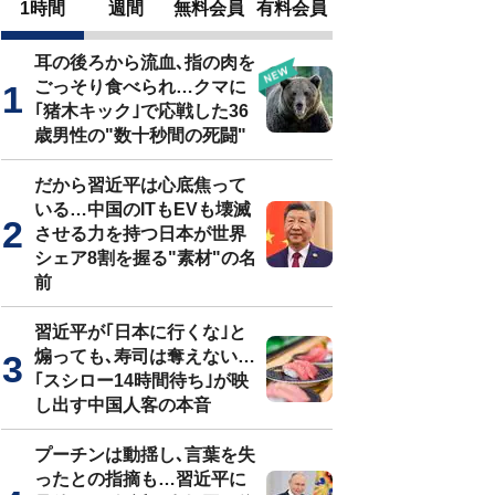
1時間
週間
無料会員
有料会員
耳の後ろから流血､指の肉を
ごっそり食べられ…クマに
｢猪木キック｣で応戦した36
歳男性の"数十秒間の死闘"
だから習近平は心底焦って
いる…中国のITもEVも壊滅
させる力を持つ日本が世界
シェア8割を握る"素材"の名
前
習近平が｢日本に行くな｣と
煽っても､寿司は奪えない…
｢スシロー14時間待ち｣が映
し出す中国人客の本音
プーチンは動揺し､言葉を失
ったとの指摘も…習近平に