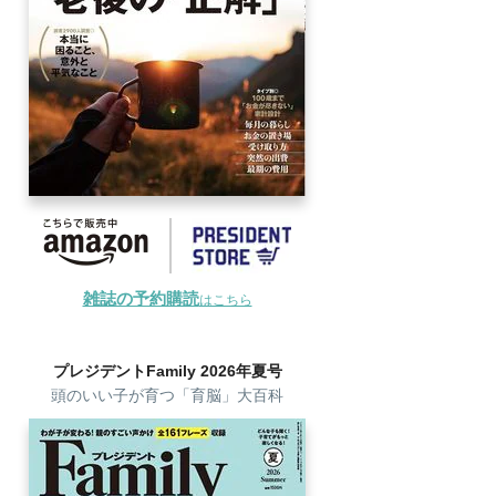
雑誌の予約購読
はこちら
プレジデントFamily 2026年夏号
頭のいい子が育つ「育脳」大百科