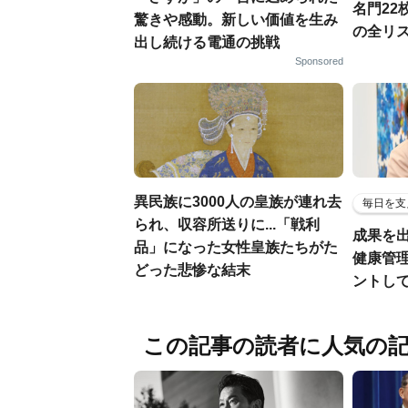
名門22
驚きや感動。新しい価値を生み
の全リ
出し続ける電通の挑戦
Sponsored
異民族に3000人の皇族が連れ去
毎日を支
られ、収容所送りに...「戦利
成果を
品」になった女性皇族たちがた
健康管
どった悲惨な結末
ントし
この記事の読者に人気の