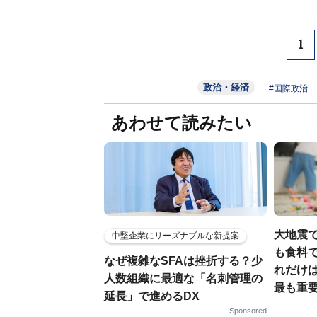
1
政治・経済
#国際政治
あわせて読みたい
大地震
中堅企業にリーズナブルな新提案
も食料で
なぜ複雑なSFAは挫折する？少
れだけ
人数組織に最適な「名刺管理の
最も重要
延長」で進めるDX
Sponsored