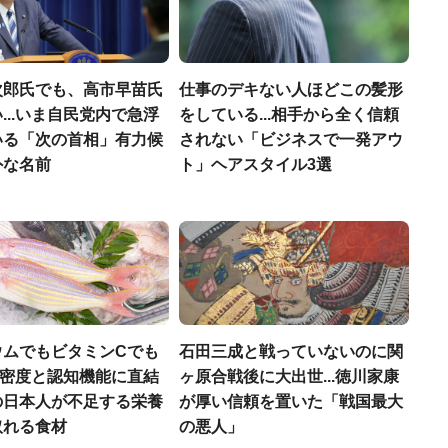
次郎氏でも、高市早苗氏
仕事のデキない人ほどこの髪形
...いま自民党内で急浮
をしている...相手から全く信頼
いる「次の首相」有力候
されない「ビジネスで一発アウ
外な名前
ト」ヘアスタイル3選
ウムでもビタミンCでも
石田三成と戦っていないのに関
.骨密度と認知機能に直結
ヶ原合戦後に大出世...徳川家康
の日本人が不足する栄養
が厚い信頼を置いた「戦国最大
取れる食材
の悪人」