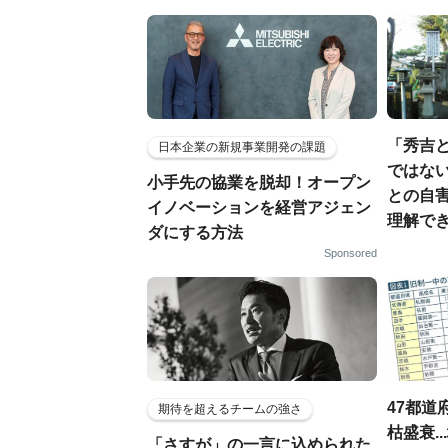
「秀吉
日本企業の新規事業開発の課題
ではない
小手先の協業を脱却！オープン
との自
イノベーションを経営アジェン
理解でき
ダにする方法
Sponsored
47都道
期待を超えるチームの強さ
枯盛衰.
「さすが」の一言に込められた