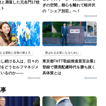
校と凋落した元名門17校
ぎの空間…都心を離れて軽井沢
スト
の「シェア別荘」へ！
Sponsored
える運動と栄養の整え方
選ばれる企業になるために
出し続ける人は、日々の
東京都｢HTT取組推進宣言企業｣
理をどうセルフマネジメ
登録で環境配慮時代を勝ち抜く
ているのか——
具体策とは
Sponsored
Sponsored
記事