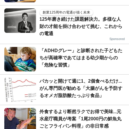
創業125周年の電通が描く未来
125年磨き続けた課題解決力。多様な人
財の才能を掛け合わせて挑む、これから
の電通
Sponsored
「ADHDグレー」と診断された子どもた
ちが高確率であてはまる幼少期からの
「危険な習慣」
パカッと開けて週に1、2個食べるだけ...
がん専門医が勧める「大腸がんを予防す
るオメガ脂肪酸たっぷり食品」
外食するより断然ラクでお得で美味...元
水産庁職員が考案「1尾2000円の鮮魚丸
ごとフライパン料理」の非日常感