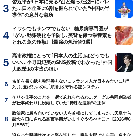
習近平が｢日本に売るな｣と煽った翌日にバレ
た…日本企業に6割を握られていた"中国の半
導体"の意外な急所
イワシでもサンマでもない...糖尿病専門医が
｢がん･動脈硬化を予防し､美背を保つ栄養素を
とれる魚の種類｣【最強の魚活術3選】
高市政権にとって｢日本人の生活｣はどうでも
いい…小野田紀美のSNS投稿でわかった｢外国
人政策｣の本当の狙い
名前を書く紙も整理券もない…フランス人が日本みたいに｢行
列｣に並ばないのに｢順番｣を守れる謎システム
そりゃ仕事のことを一瞬で忘れられるわ…グーグル共同創業者
が仕事終わりに没頭していた"特殊な運動"の正体
政治家に最も向いていない人を首相にしてしまった…天皇すら
懸念を口にされる高市早苗がいますぐやるべきこと【2026年6
月BEST】
逆らった県議は次々と姿を消した…麻生太郎ですら手に負えな