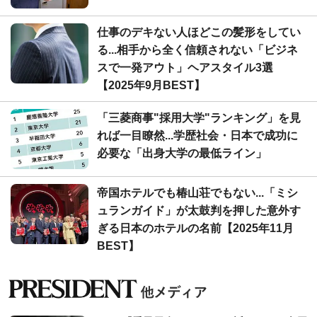
仕事のデキない人ほどこの髪形をしてい
る...相手から全く信頼されない「ビジネ
スで一発アウト」ヘアスタイル3選
【2025年9月BEST】
「三菱商事"採用大学"ランキング」を見
れば一目瞭然...学歴社会・日本で成功に
必要な「出身大学の最低ライン」
帝国ホテルでも椿山荘でもない...「ミシ
ュランガイド」が太鼓判を押した意外す
ぎる日本のホテルの名前【2025年11月
BEST】