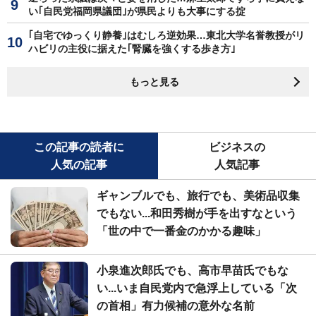
い｢自民党福岡県議団｣が県民よりも大事にする掟
｢自宅でゆっくり静養｣はむしろ逆効果…東北大学名誉教授がリ
ハビリの主役に据えた｢腎臓を強くする歩き方｣
もっと見る
この記事の読者に
ビジネスの
人気の記事
人気記事
ギャンブルでも、旅行でも、美術品収集
でもない...和田秀樹が手を出すなという
「世の中で一番金のかかる趣味」
小泉進次郎氏でも、高市早苗氏でもな
い...いま自民党内で急浮上している「次
の首相」有力候補の意外な名前