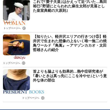
これで｢愛子天皇｣はかえって近づいた…島田
裕巳｢野望にとらわれた麻生太郎が見落とし
た皇室典範の大原則｣
トップページへ
【知りたい、軽井沢エリアの行きつけ⑤】軽
井沢で生まれた想像の上をいく唯一無二の焼
鳥ワールド『鳥嵩』～アマゾンカカオ・太田
哲雄さんの紹介
トップページへ
首よりも脇よりも効果的…熱中症研究者が
｢暑いときは真っ先にここを冷やせ｣という意
外な体の部位
トップページへ