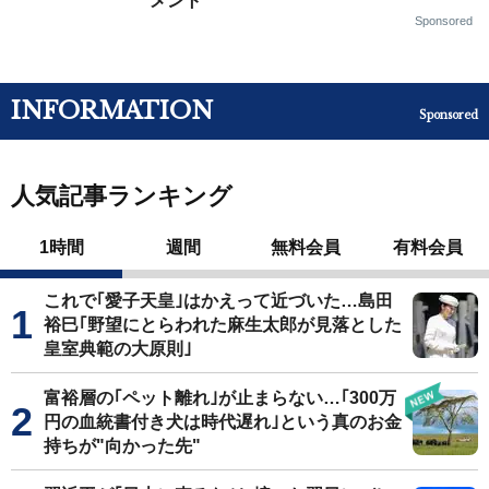
メント
Sponsored
INFORMATION
Sponsored
人気記事ランキング
1時間
週間
無料会員
有料会員
これで｢愛子天皇｣はかえって近づいた…島田
裕巳｢野望にとらわれた麻生太郎が見落とした
皇室典範の大原則｣
富裕層の｢ペット離れ｣が止まらない…｢300万
円の血統書付き犬は時代遅れ｣という真のお金
持ちが"向かった先"