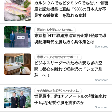
カルシウムでもビタミンCでもない...骨密
度と認知機能に直結「98%の日本人が不
足する栄養素」を取れる食材
選ばれる企業になるために
東京都｢HTT取組推進宣言企業｣登録で環
境配慮時代を勝ち抜く具体策とは
Sponsored
専用デスクが細やかにサポート
ビジネスリーダーのための安らぎの空
間…都心を離れて軽井沢の「シェア別
荘」へ！
Sponsored
その秘めたるポテンシャルとは
世界最小、約1ナノメートルの｢微細水粒
子｣はなぜ髪や肌を潤すのか
Sponsored