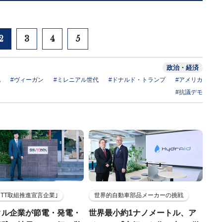
2
3
4
5
政治・経済
化
#ヴィーガン
#ミレニアル世代
#ドナルド・トランプ
#アメリカ
#抗議デモ
HTT取組推進宣言企業｣
世界的自動車部品メーカーの挑戦
クル企業が節電・発電・
世界最小約1ナノメートル、ア