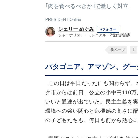
｢肉を食べるべきか｣で激しく対立
PRESIDENT Online
シェリー めぐみ
+フォロー
ジャーナリスト、ミレニアル・Z世代評論家
1
前ページ
パタゴニア、アマゾン、グー
この日は平日だったにも関わらず、
ク市からは前日、公立の小中高110
いいと通達が出ていた。民主主義を
環境への強い関心と危機感の高さに
の子どもたちも、何日も前から熱心