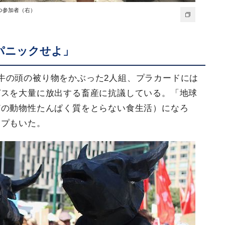
つ参加者（右）
パニックせよ」
牛の頭の被り物をかぶった2人組、プラカードには
ガスを大量に放出する畜産に抗議している。「地球
どの動物性たんぱく質をとらない食生活）になろ
ープもいた。