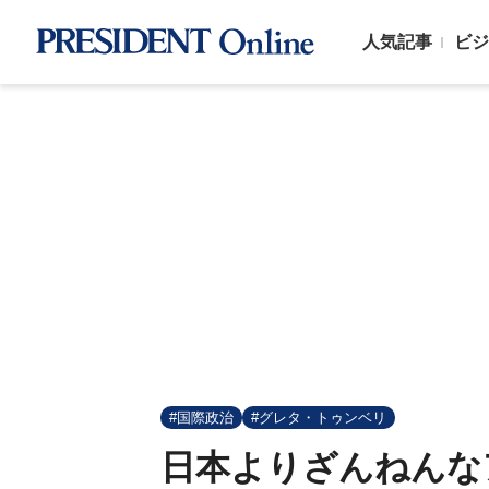
人気記事
ビジ
#国際政治
#グレタ・トゥンベリ
日本よりざんねんな