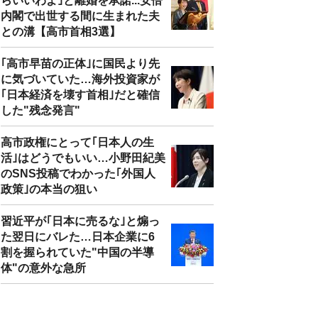
らいいわよ｣と離婚を承諾...安倍
内閣で出世する間に生まれた夫
との溝【高市首相3選】
｢高市早苗の正体｣に国民より先
に気づいていた…海外投資家が
｢日本経済を壊す首相｣だと確信
した"残念発言"
高市政権にとって｢日本人の生
活｣はどうでもいい…小野田紀美
のSNS投稿でわかった｢外国人
政策｣の本当の狙い
習近平が｢日本に売るな｣と煽っ
た翌日にバレた…日本企業に6
割を握られていた"中国の半導
体"の意外な急所