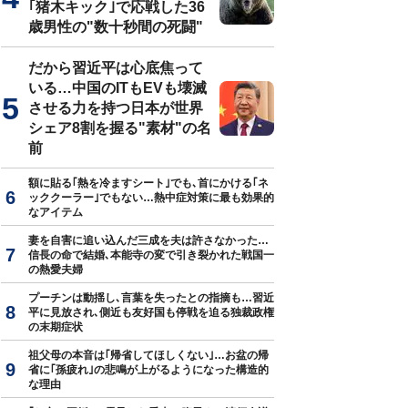
｢猪木キック｣で応戦した36
歳男性の"数十秒間の死闘"
だから習近平は心底焦って
いる…中国のITもEVも壊滅
させる力を持つ日本が世界
シェア8割を握る"素材"の名
前
額に貼る｢熱を冷ますシート｣でも､首にかける｢ネ
ッククーラー｣でもない…熱中症対策に最も効果的
なアイテム
妻を自害に追い込んだ三成を夫は許さなかった…
信長の命で結婚､本能寺の変で引き裂かれた戦国一
の熱愛夫婦
プーチンは動揺し､言葉を失ったとの指摘も…習近
平に見放され､側近も友好国も停戦を迫る独裁政権
の末期症状
祖父母の本音は｢帰省してほしくない｣…お盆の帰
省に｢孫疲れ｣の悲鳴が上がるようになった構造的
な理由