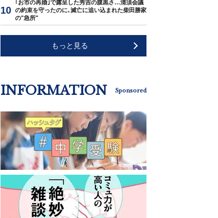
｢お市の再婚｣で露呈した秀吉の腹黒さ…清須会議
の約束を守ったのに､滅亡に追い込まれた柴田勝家
の"急所"
もっと見る
INFORMATION
Sponsored