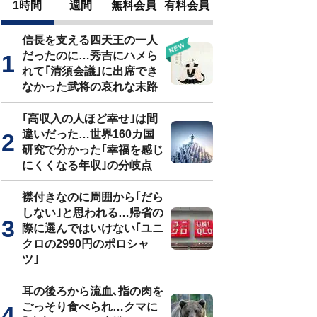
1時間
週間
無料会員
有料会員
信長を支える四天王の一人
だったのに…秀吉にハメら
れて｢清須会議｣に出席でき
なかった武将の哀れな末路
｢高収入の人ほど幸せ｣は間
違いだった…世界160カ国
研究で分かった｢幸福を感じ
にくくなる年収｣の分岐点
襟付きなのに周囲から｢だら
しない｣と思われる…帰省の
際に選んではいけない｢ユニ
クロの2990円のポロシャ
ツ｣
耳の後ろから流血､指の肉を
ごっそり食べられ…クマに