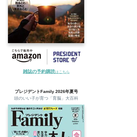
雑誌の予約購読
はこちら
プレジデントFamily 2026年夏号
頭のいい子が育つ「育脳」大百科