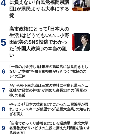
に負えない｢自民党福岡県議
団｣が県民よりも大事にする
掟
高市政権にとって｢日本人の
生活｣はどうでもいい…小野
田紀美のSNS投稿でわかっ
た｢外国人政策｣の本当の狙
い
｢一流のお金持ち｣は銀座の高級店には見向きもし
ない…"本物"を知る富裕層が行きつく"究極のス
シ"の正体
だから松下幸之助は三重の神社に何度も通った…
孤独な"経営の神様"が崇めた身長12mの｢異形の
神｣の名前
やっぱり｢日本の技術｣はすごかった…習近平が恐
れ､ゼレンスキーが熱望する｢超巨大企業｣の知られ
ざる実力
｢自宅でゆっくり静養｣はむしろ逆効果…東北大学
名誉教授がリハビリの主役に据えた｢腎臓を強くす
る歩き方｣