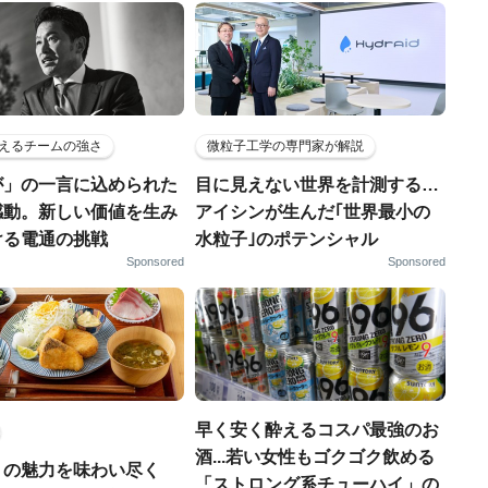
えるチームの強さ
微粒子工学の専門家が解説
が」の一言に込められた
目に見えない世界を計測する…
感動。新しい価値を生み
アイシンが生んだ｢世界最小の
ける電通の挑戦
水粒子｣のポテンシャル
Sponsored
Sponsored
早く安く酔えるコスパ最強のお
酒...若い女性もゴクゴク飲める
りの魅力を味わい尽く
「ストロング系チューハイ」の