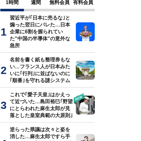
1時間
週間
無料会員
有料会員
習近平が｢日本に売るな｣と
煽った翌日にバレた…日本
企業に6割を握られてい
た"中国の半導体"の意外な
急所
名前を書く紙も整理券もな
い…フランス人が日本みた
いに｢行列｣に並ばないのに
｢順番｣を守れる謎システム
これで｢愛子天皇｣はかえっ
て近づいた…島田裕巳｢野望
にとらわれた麻生太郎が見
落とした皇室典範の大原則｣
逆らった県議は次々と姿を
消した…麻生太郎ですら手