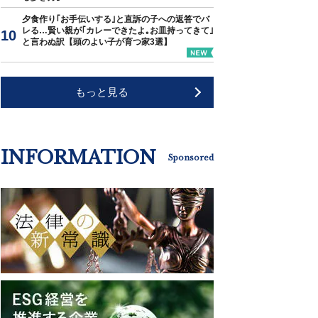
夕食作り｢お手伝いする｣と直訴の子への返答でバ
レる…賢い親が｢カレーできたよ｡お皿持ってきて｣
と言わぬ訳【頭のよい子が育つ家3選】
もっと見る
INFORMATION
Sponsored