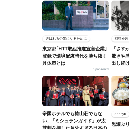
選ばれる企業になるために
期待を超
東京都｢HTT取組推進宣言企業｣
「さす
登録で環境配慮時代を勝ち抜く
驚きや
具体策とは
出し続
Sponsored
帝国ホテルでも椿山荘でもな
dancyu
い...「ミシュランガイド」が太
黒瀬ぶ
鼓判を押した意外すぎる日本の