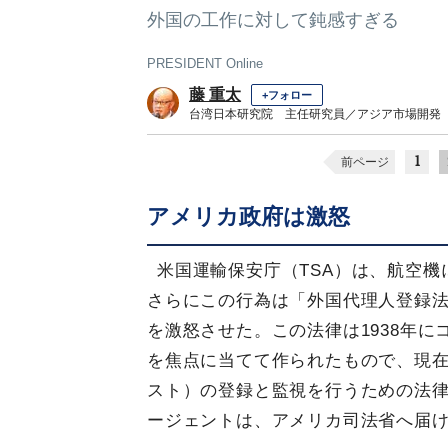
外国の工作に対して鈍感すぎる
PRESIDENT Online
藤 重太
+フォロー
台湾日本研究院 主任研究員／アジア市場開発
1
前ページ
アメリカ政府は激怒
米国運輸保安庁（TSA）は、航空
さらにこの行為は「外国代理人登録法
を激怒させた。この法律は1938年
を焦点に当てて作られたもので、現
スト）の登録と監視を行うための法
ージェントは、アメリカ司法省へ届