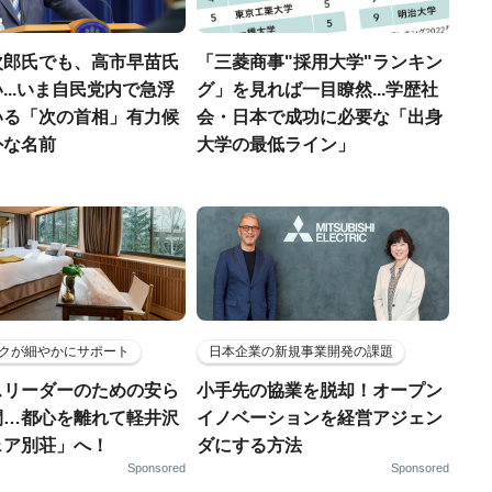
次郎氏でも、高市早苗氏
「三菱商事"採用大学"ランキン
...いま自民党内で急浮
グ」を見れば一目瞭然...学歴社
いる「次の首相」有力候
会・日本で成功に必要な「出身
外な名前
大学の最低ライン」
クが細やかにサポート
日本企業の新規事業開発の課題
スリーダーのための安ら
小手先の協業を脱却！オープン
間…都心を離れて軽井沢
イノベーションを経営アジェン
ェア別荘」へ！
ダにする方法
Sponsored
Sponsored