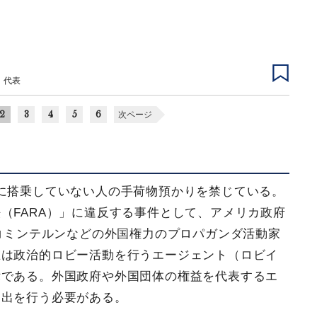
 代表
2
3
4
5
6
次ページ
機に搭乗していない人の手荷物預かりを禁じている。
（FARA）」に違反する事件として、アメリカ政府
にコミンテルンなどの外国権力のプロパガンダ活動家
在は政治的ロビー活動を行うエージェント（ロビイ
律である。外国政府や外国団体の権益を代表するエ
け出を行う必要がある。