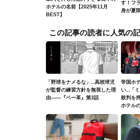
す！フ
ホテルの名前【2025年11月
身が夏
BEST】
この記事の読者に人気の
「野球をナメるな」...高校球児
帝国ホ
が監督の練習方針を無視した理
い...
由――『ベー革』第3話
鼓判を
ホテル