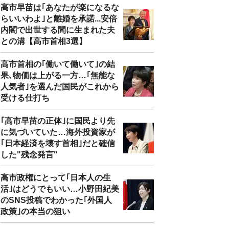
高市早苗は｢あなたが楽になるな
らいいわよ｣と離婚を承諾...安倍
内閣で出世する間に生まれた夫
との溝【高市首相3選】
高市首相の｢働いて働いて｣の結
果､物価は上がる一方…｢無能な
人気者｣を選んだ国民がこれから
受ける仕打ち
｢高市早苗の正体｣に国民より先
に気づいていた…海外投資家が
｢日本経済を壊す首相｣だと確信
した"残念発言"
高市政権にとって｢日本人の生
活｣はどうでもいい…小野田紀美
のSNS投稿でわかった｢外国人
政策｣の本当の狙い