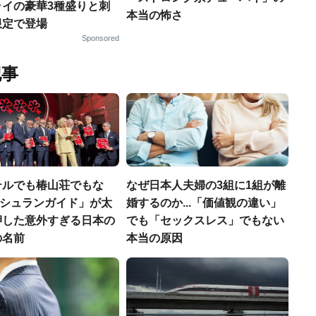
ライの豪華3種盛りと刺
本当の怖さ
限定で登場
Sponsored
記事
テルでも椿山荘でもな
なぜ日本人夫婦の3組に1組が離
「ミシュランガイド」が太
婚するのか...「価値観の違い」
押した意外すぎる日本の
でも「セックスレス」でもない
の名前
本当の原因