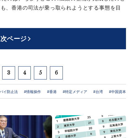
人も、香港の司法が乗っ取られようとする事態を目
次ページ
3
4
5
6
スパイ防止法
#情報操作
#香港
#特定メディア
#台湾
#中国資本