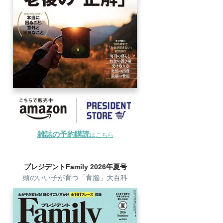
雑誌の予約購読
はこちら
プレジデントFamily 2026年夏号
頭のいい子が育つ「育脳」大百科