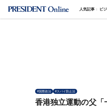
人気記事
ビジ
#国際政治
#スパイ防止法
香港独立運動の父「