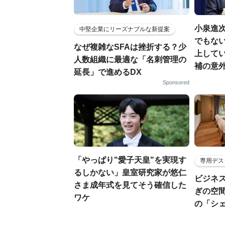
小泉進
中堅企業にリーズナブルな新提案
でもない
なぜ複雑なSFAは挫折する？少
上して
人数組織に最適な「名刺管理の
補の意
延長」で進めるDX
Sponsored
「やっぱり"愛子天皇"を実現す
専用デス
るしかない」皇室研究家が悠仁
ビジネ
さま成年式を見てそう確信した
ぎの空
ワケ
の「シ