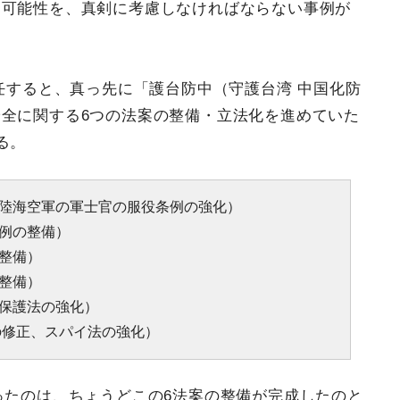
る可能性を、真剣に考慮しなければならない事例が
。
就任すると、真っ先に「護台防中（守護台湾 中国化防
全に関する6つの法案の整備・立法化を進めていた
る。
例（陸海空軍の軍士官の服役条例の強化）
条例の整備）
の整備）
法整備）
密保護法の強化）
法の修正、スパイ法の強化）
ったのは、ちょうどこの6法案の整備が完成したのと