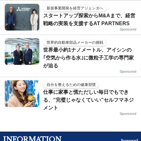
新規事業開発を経営アジェンダへ
スタートアップ探索からM&Aまで、経営
戦略の実装を支援するAT PARTNERS
Sponsored
世界的自動車部品メーカーの挑戦
世界最小約1ナノメートル、アイシンの
｢空気から作る水｣に微粒子工学の専門家
が迫る
Sponsored
自分を整えるための健康習慣
仕事に家事と慌ただしい毎日でもでき
る、“完璧じゃなくていい”セルフマネジ
メント
Sponsored
INFORMATION
Sponsored