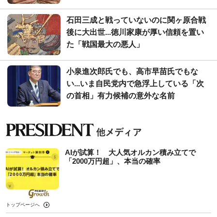
石田三成と戦っていないのに関ヶ原合戦
後に大出世...徳川家康が厚い信頼を置い
た「戦国最大の悪人」
小泉進次郎氏でも、高市早苗氏でもな
い...いま自民党内で急浮上している「次
の首相」有力候補の意外な名前
AIが試算！ 大人気オルカン積み立てで
「2000万円超」、本当の確率
トップページへ