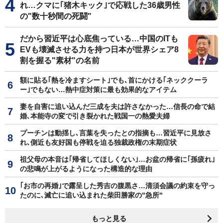
れ…クマに｢猪木キック｣で応戦した36歳男性
の"数十秒間の死闘"
だから習近平は心底焦っている…中国のITも
EVも壊滅させる力を持つ日本が世界シェア8
割を握る"素材"の名前
額に貼る｢熱を冷ますシート｣でも､首にかける｢ネッククーラ
ー｣でもない…熱中症対策に最も効果的なアイテム
妻を自害に追い込んだ三成を夫は許さなかった…信長の命で結
婚､本能寺の変で引き裂かれた戦国一の熱愛夫婦
プーチンは動揺し､言葉を失ったとの指摘も…習近平に見放さ
れ､側近も友好国も停戦を迫る独裁政権の末期症状
祖父母の本音は｢帰省してほしくない｣…お盆の帰省に｢孫疲れ｣
の悲鳴が上がるようになった構造的な理由
｢お市の再婚｣で露呈した秀吉の腹黒さ…清須会議の約束を守っ
たのに､滅亡に追い込まれた柴田勝家の"急所"
もっと見る