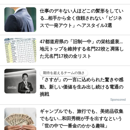
仕事のデキない人ほどこの髪形をしてい
る...相手から全く信頼されない「ビジネ
スで一発アウト」ヘアスタイル3選
47都道府県の「旧制一中」の栄枯盛衰...
地元トップを維持する名門22校と凋落し
た元名門17校の全リスト
期待を超えるチームの強さ
「さすが」の一言に込められた驚きや感
動。新しい価値を生み出し続ける電通の
挑戦
Sponsored
ギャンブルでも、旅行でも、美術品収集
でもない...和田秀樹が手を出すなという
「世の中で一番金のかかる趣味」