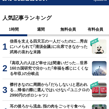
人気記事ランキング
1時間
週間
無料会員
有料会員
信長を支える四天王の一人だったのに…秀吉
にハメられて｢清須会議｣に出席できなかった
武将の哀れな末路
｢高収入の人ほど幸せ｣は間違いだった…世界
160カ国研究で分かった｢幸福を感じにくくな
る年収｣の分岐点
襟付きなのに周囲から｢だらしない｣と思われ
る…帰省の際に選んではいけない｢ユニクロの
2990円のポロシャツ｣
耳の後ろから流血､指の肉をごっそり食べら