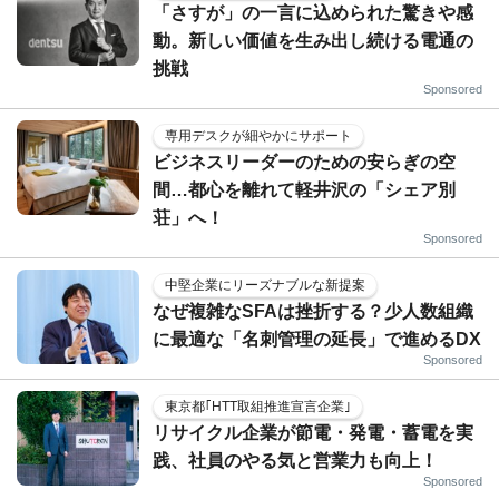
「さすが」の一言に込められた驚きや感
動。新しい価値を生み出し続ける電通の
挑戦
Sponsored
専用デスクが細やかにサポート
ビジネスリーダーのための安らぎの空
間…都心を離れて軽井沢の「シェア別
荘」へ！
Sponsored
中堅企業にリーズナブルな新提案
なぜ複雑なSFAは挫折する？少人数組織
に最適な「名刺管理の延長」で進めるDX
Sponsored
東京都｢HTT取組推進宣言企業｣
リサイクル企業が節電・発電・蓄電を実
践、社員のやる気と営業力も向上！
Sponsored