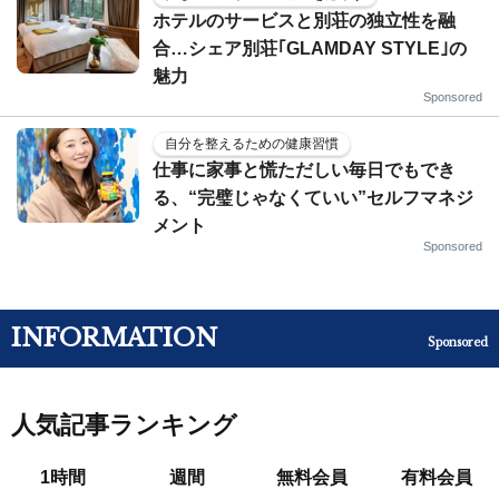
ホテルのサービスと別荘の独立性を融
合…シェア別荘｢GLAMDAY STYLE｣の
魅力
Sponsored
自分を整えるための健康習慣
仕事に家事と慌ただしい毎日でもでき
る、“完璧じゃなくていい”セルフマネジ
メント
Sponsored
INFORMATION
Sponsored
人気記事ランキング
1時間
週間
無料会員
有料会員