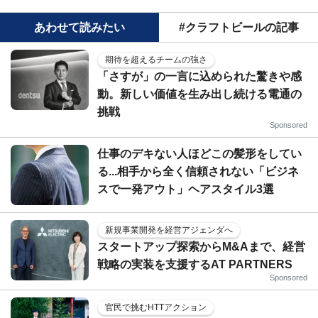
あわせて読みたい
#クラフトビールの記事
期待を超えるチームの強さ
「さすが」の一言に込められた驚きや感
動。新しい価値を生み出し続ける電通の
挑戦
Sponsored
仕事のデキない人ほどこの髪形をしてい
る...相手から全く信頼されない「ビジネ
スで一発アウト」ヘアスタイル3選
新規事業開発を経営アジェンダへ
スタートアップ探索からM&Aまで、経営
戦略の実装を支援するAT PARTNERS
Sponsored
官民で挑むHTTアクション