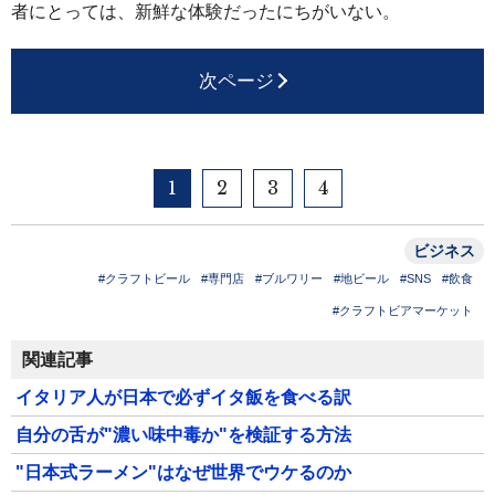
者にとっては、新鮮な体験だったにちがいない。
次ページ
1
2
3
4
ビジネス
#クラフトビール
#専門店
#ブルワリー
#地ビール
#SNS
#飲食
#クラフトビアマーケット
関連記事
イタリア人が日本で必ずイタ飯を食べる訳
自分の舌が"濃い味中毒か"を検証する方法
"日本式ラーメン"はなぜ世界でウケるのか