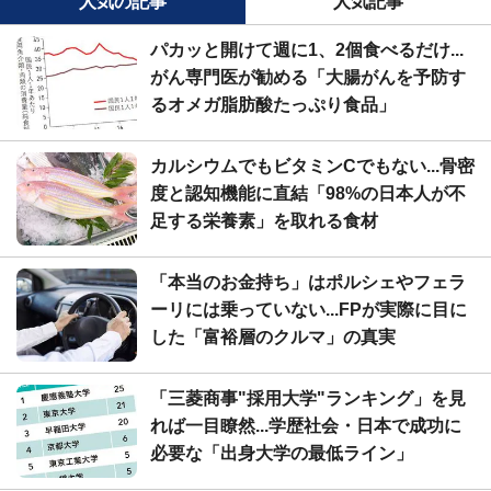
人気の記事
人気記事
パカッと開けて週に1、2個食べるだけ...
がん専門医が勧める「大腸がんを予防す
るオメガ脂肪酸たっぷり食品」
カルシウムでもビタミンCでもない...骨密
度と認知機能に直結「98%の日本人が不
足する栄養素」を取れる食材
「本当のお金持ち」はポルシェやフェラ
ーリには乗っていない...FPが実際に目に
した「富裕層のクルマ」の真実
「三菱商事"採用大学"ランキング」を見
れば一目瞭然...学歴社会・日本で成功に
必要な「出身大学の最低ライン」