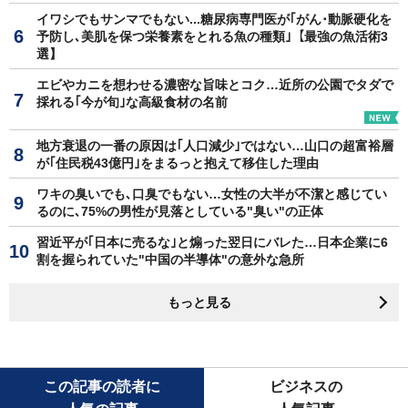
イワシでもサンマでもない...糖尿病専門医が｢がん･動脈硬化を
予防し､美肌を保つ栄養素をとれる魚の種類｣【最強の魚活術3
選】
エビやカニを想わせる濃密な旨味とコク…近所の公園でタダで
採れる｢今が旬｣な高級食材の名前
地方衰退の一番の原因は｢人口減少｣ではない…山口の超富裕層
が｢住民税43億円｣をまるっと抱えて移住した理由
ワキの臭いでも､口臭でもない…女性の大半が不潔と感じてい
るのに､75%の男性が見落としている"臭い"の正体
習近平が｢日本に売るな｣と煽った翌日にバレた…日本企業に6
割を握られていた"中国の半導体"の意外な急所
もっと見る
この記事の読者に
ビジネスの