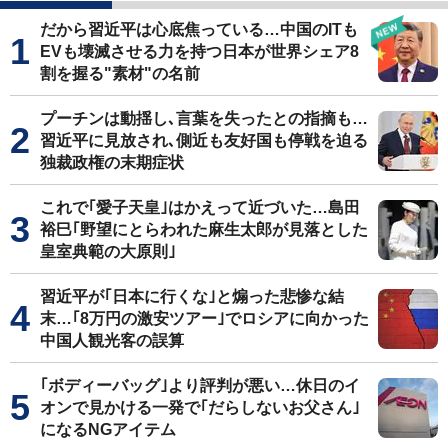
だから習近平は心底焦っている…中国のITも
EVも壊滅させる力を持つ日本が世界シェア8
割を握る"素材"の名前
プーチンは動揺し､言葉を失ったとの指摘も…
習近平に見放され､側近も友好国も停戦を迫る
独裁政権の末期症状
これで｢愛子天皇｣はかえって近づいた…島田
裕巳｢野望にとらわれた麻生太郎が見落とした
皇室典範の大原則｣
習近平が｢日本に行くな｣と煽った悲惨な結
末…｢8万円の激安ツアー｣でロシアに向かった
中国人観光客の誤算
｢ボディーバッグ｣より評判が悪い…休日のイ
オンで見かける一発で｢だらしないお父さん｣
になるNGアイテム