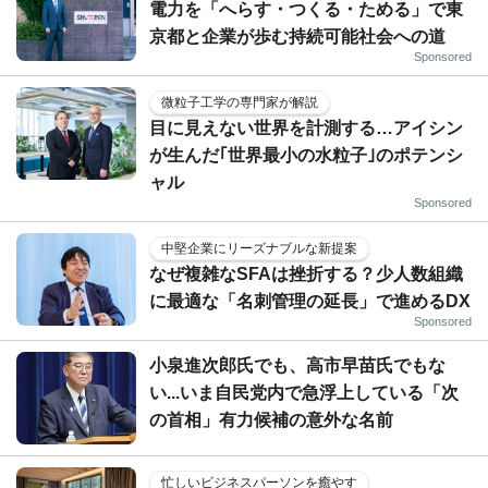
電力を「へらす・つくる・ためる」で東
京都と企業が歩む持続可能社会への道
Sponsored
微粒子工学の専門家が解説
目に見えない世界を計測する…アイシン
が生んだ｢世界最小の水粒子｣のポテンシ
ャル
Sponsored
中堅企業にリーズナブルな新提案
なぜ複雑なSFAは挫折する？少人数組織
に最適な「名刺管理の延長」で進めるDX
Sponsored
小泉進次郎氏でも、高市早苗氏でもな
い...いま自民党内で急浮上している「次
の首相」有力候補の意外な名前
忙しいビジネスパーソンを癒やす