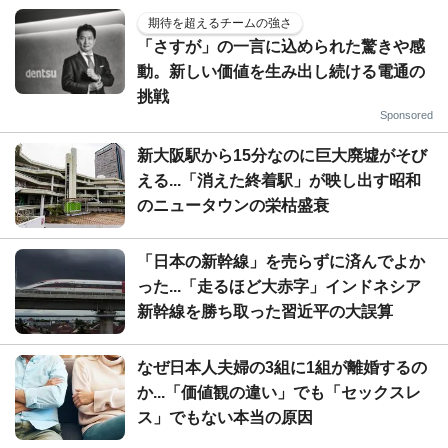
期待を超えるチームの強さ
「さすが」の一言に込められた驚きや感
動。新しい価値を生み出し続ける電通の
挑戦
Sponsored
新大阪駅から15分なのに巨大廃墟がそび
える...「消えた終着駅」が映し出す昭和
のニュータウンの栄枯盛衰
「日本の新幹線」を売らずに済んでよか
った...「走るほど大赤字」インドネシア
新幹線を勝ち取った習近平の大誤算
なぜ日本人夫婦の3組に1組が離婚するの
か...「価値観の違い」でも「セックスレ
ス」でもない本当の原因