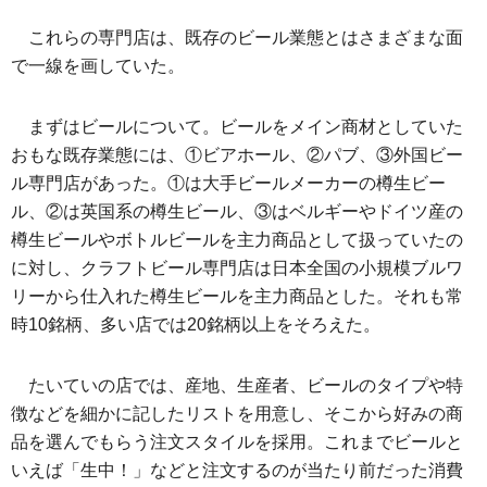
これらの専門店は、既存のビール業態とはさまざまな面
で一線を画していた。
まずはビールについて。ビールをメイン商材としていた
おもな既存業態には、①ビアホール、②パブ、③外国ビー
ル専門店があった。①は大手ビールメーカーの樽生ビー
ル、②は英国系の樽生ビール、③はベルギーやドイツ産の
樽生ビールやボトルビールを主力商品として扱っていたの
に対し、クラフトビール専門店は日本全国の小規模ブルワ
リーから仕入れた樽生ビールを主力商品とした。それも常
時10銘柄、多い店では20銘柄以上をそろえた。
たいていの店では、産地、生産者、ビールのタイプや特
徴などを細かに記したリストを用意し、そこから好みの商
品を選んでもらう注文スタイルを採用。これまでビールと
いえば「生中！」などと注文するのが当たり前だった消費