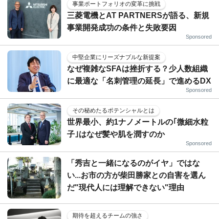
事業ポートフォリオの変革に挑戦
三菱電機とAT PARTNERSが語る、新規
事業開発成功の条件と失敗要因
Sponsored
中堅企業にリーズナブルな新提案
なぜ複雑なSFAは挫折する？少人数組織
に最適な「名刺管理の延長」で進めるDX
Sponsored
その秘めたるポテンシャルとは
世界最小、約1ナノメートルの｢微細水粒
子｣はなぜ髪や肌を潤すのか
Sponsored
「秀吉と一緒になるのがイヤ」ではな
い...お市の方が柴田勝家との自害を選ん
だ"現代人には理解できない"理由
期待を超えるチームの強さ