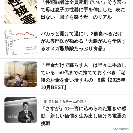
「性犯罪者は全員死刑でいい」そう言っ
て母は息子の性器に手を伸ばした...表に
出ない「息子を襲う母」のリアル
パカッと開けて週に1、2個食べるだけ...
がん専門医が勧める「大腸がんを予防す
るオメガ脂肪酸たっぷり食品」
「年金だけで暮らす人」は早々に手放し
ている...50代までに捨てておくべき「老
後のお金を食い潰すもの」8選【2025年
10月BEST】
期待を超えるチームの強さ
「さすが」の一言に込められた驚きや感
動。新しい価値を生み出し続ける電通の
挑戦
Sponsored