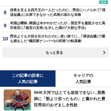
信長を支える四天王の一人だったのに…秀吉にハメられて｢清
須会議｣に出席できなかった武将の哀れな末路
米国は曖昧､韓国は冷ややかだったが…習近平を激怒させた高
市発言に｢無言の支持｣を示した国の｢大胆な手法｣
秀吉よりも大役を任されたのに､使い捨てに…｢清須会議｣で最
も損をした"織田家ナンバー2の武将"の転落劇
もっと見る
この記事の読者に
キャリアの
人気の記事
人気記事
NHK大河ではとても放送できない...宣教
師に「獣より劣ったもの」と書かれた豊
臣秀吉のおぞましき性欲