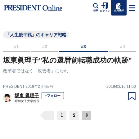
会員登録
検索
ログイン
「人生後半戦」のキャリア戦略
#1
#2
#3
#4
坂東眞理子"私の還暦前転職成功の軌跡"
改革者ではなく「改善者」になれ
PRESIDENT 2019年2月4日号
2019/03/16 11:00
坂東 眞理子
+フォロー
昭和女子大学総長
1
2
3