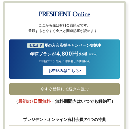
ここから先は有料会員限定です。
登録すると今すぐ全文と関連記事が読めます。
夏の入会応援キャンペーン実施中
8/31まで
4,800円
年額プランが
お得
（税込）
※年額プラン限定／他割引との併用不可
お申込みはこちら
今すぐ登録して続きを読む
（
最初の7日間無料
・無料期間内はいつでも解約可）
プレジデントオンライン有料会員の4つの特典