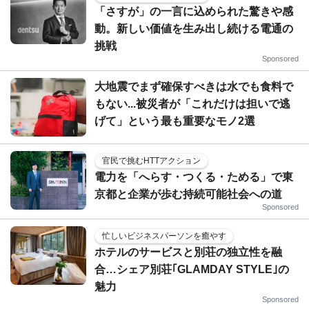
「さすが」の一言に込められた驚きや感
動。新しい価値を生み出し続ける電通の
挑戦
Sponsored
大地震でまず確保すべきは水でも食料で
もない...被災者が「これだけは担いで逃
げて」という最も重要なモノ2選
官民で挑むHTTアクション
電力を「へらす・つくる・ためる」で東
京都と企業が歩む持続可能社会への道
Sponsored
忙しいビジネスパーソンを癒やす
ホテルのサービスと別荘の独立性を融
合…シェア別荘｢GLAMDAY STYLE｣の
魅力
Sponsored