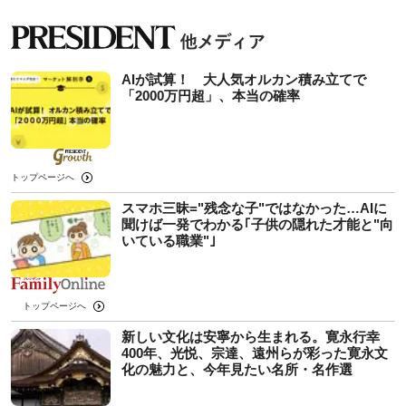
AIが試算！ 大人気オルカン積み立てで
「2000万円超」、本当の確率
トップページへ
スマホ三昧="残念な子"ではなかった…AIに
聞けば一発でわかる｢子供の隠れた才能と"向
いている職業"｣
トップページへ
新しい文化は安寧から生まれる。寛永行幸
400年、光悦、宗達、遠州らが彩った寛永文
化の魅力と、今年見たい名所・名作選