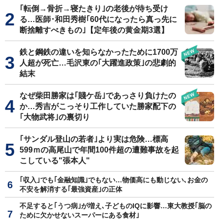
｢転倒→骨折→寝たきり｣の老後が待ち受け
る…医師･和田秀樹｢60代になったら真っ先に
断捨離すべきもの｣【定年後の黄金期3選】
鉄と鋼鉄の違いを知らなかったために1700万
人超が死亡…毛沢東の｢大躍進政策｣の悲劇的
結末
なぜ柴田勝家は｢賤ケ岳｣であっさり負けたの
か…秀吉がこっそり工作していた勝家配下の
｢大物武将｣の裏切り
｢サンダル登山の若者｣より実は危険…標高
599ｍの高尾山で年間100件超の遭難事故を起
こしている"張本人"
｢収入｣でも｢金融知識｣でもない…物価高にも動じない､お金の
不安を解消する｢最強資産｣の正体
不足すると｢うつ病｣が増え､子どものIQに影響…東大教授｢脳の
ために欠かせないスーパーにある食材｣