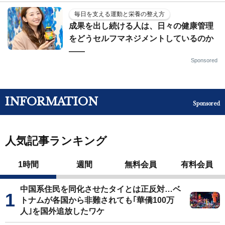
毎日を支える運動と栄養の整え方
成果を出し続ける人は、日々の健康管理
をどうセルフマネジメントしているのか
——
Sponsored
INFORMATION
Sponsored
人気記事ランキング
1時間
週間
無料会員
有料会員
中国系住民を同化させたタイとは正反対…ベ
トナムが各国から非難されても｢華僑100万
人｣を国外追放したワケ