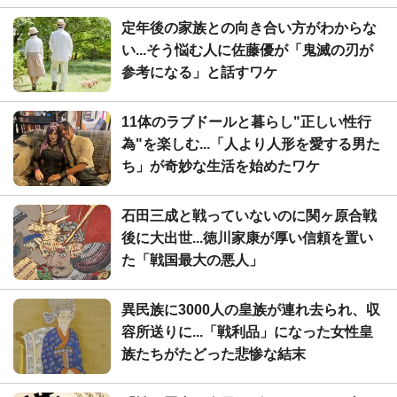
定年後の家族との向き合い方がわからな
い...そう悩む人に佐藤優が「鬼滅の刃が
参考になる」と話すワケ
11体のラブドールと暮らし"正しい性行
為"を楽しむ...「人より人形を愛する男た
ち」が奇妙な生活を始めたワケ
石田三成と戦っていないのに関ヶ原合戦
後に大出世...徳川家康が厚い信頼を置い
た「戦国最大の悪人」
異民族に3000人の皇族が連れ去られ、収
容所送りに...「戦利品」になった女性皇
族たちがたどった悲惨な結末