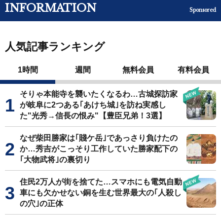
INFORMATION
Sponsored
人気記事ランキング
1時間
週間
無料会員
有料会員
そりゃ本能寺を襲いたくなるわ…古城探訪家
が岐阜に2つある｢あけち城｣を訪ね実感し
た"光秀→信長の恨み"【豊臣兄弟！3選】
なぜ柴田勝家は｢賤ケ岳｣であっさり負けたの
か…秀吉がこっそり工作していた勝家配下の
｢大物武将｣の裏切り
住民2万人が街を捨てた…スマホにも電気自動
車にも欠かせない銅を生む世界最大の｢人殺し
の穴｣の正体