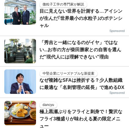
微粒子工学の専門家が解説
目に見えない世界を計測する…アイシン
が生んだ｢世界最小の水粒子｣のポテンシ
ャル
Sponsored
「秀吉と一緒になるのがイヤ」ではな
い...お市の方が柴田勝家との自害を選ん
だ"現代人には理解できない"理由
中堅企業にリーズナブルな新提案
なぜ複雑なSFAは挫折する？少人数組織
に最適な「名刺管理の延長」で進めるDX
Sponsored
dancyu
極上黒瀬ぶりをフライと刺身で！贅沢な
フライ3種盛りが味わえる夏の限定メニ
ュー