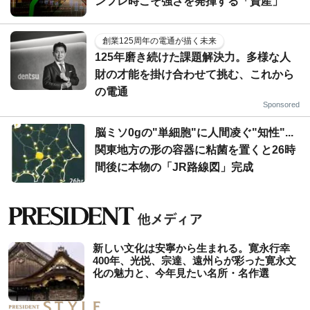
ンフレ時こそ強さを発揮する「資産」
創業125周年の電通が描く未来
125年磨き続けた課題解決力。多様な人
財の才能を掛け合わせて挑む、これから
の電通
Sponsored
脳ミソ0gの"単細胞"に人間凌ぐ"知性"...
関東地方の形の容器に粘菌を置くと26時
間後に本物の「JR路線図」完成
新しい文化は安寧から生まれる。寛永行幸
400年、光悦、宗達、遠州らが彩った寛永文
化の魅力と、今年見たい名所・名作選