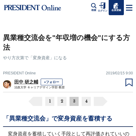
会員登録
検索
ログイン
異業種交流会を"年収増の機会"にする方
法
やり方次第で「変身資産」になる
PRESIDENT Online
2019/02/15 9:00
田中 研之輔
+フォロー
法政大学 キャリアデザイン学部 教授
1
2
3
4
「異業種交流会」で変身資産を蓄積する
変身資産を蓄積していく手段として再評価されていいの