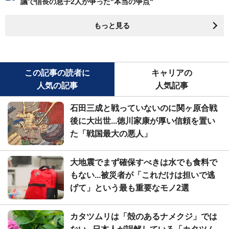
議で信長の息子2人が争った"本当の争点"
もっと見る
この記事の読者に
キャリアの
人気の記事
人気記事
石田三成と戦っていないのに関ヶ原合戦
後に大出世...徳川家康が厚い信頼を置い
た「戦国最大の悪人」
大地震でまず確保すべきは水でも食料で
もない...被災者が「これだけは担いで逃
げて」という最も重要なモノ2選
カタツムリは「殻のあるナメクジ」では