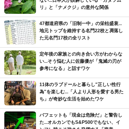
ない...日本人が誤解している「カタツム
リ」と「ナメクジ」の意外な関係
47都道府県の「旧制一中」の栄枯盛衰...
地元トップを維持する名門22校と凋落し
た元名門17校の全リスト
定年後の家族との向き合い方がわからな
い...そう悩む人に佐藤優が「鬼滅の刃が
参考になる」と話すワケ
11体のラブドールと暮らし"正しい性行
為"を楽しむ...「人より人形を愛する男た
ち」が奇妙な生活を始めたワケ
バフェットも「現金は危険だ」と警告し
た...オルカンでもS&P500でもない、イ