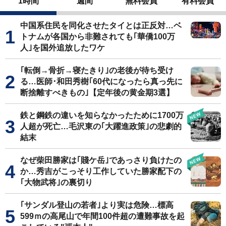
1時間
週間
無料会員
有料会員
中国系住民を同化させたタイとは正反対…ベ
トナムが各国から非難されても｢華僑100万
人｣を国外追放したワケ
｢転倒→骨折→寝たきり｣の老後が待ち受け
る…医師･和田秀樹｢60代になったら真っ先に
断捨離すべきもの｣【定年後の黄金期3選】
鉄と鋼鉄の違いを知らなかったために1700万
人超が死亡…毛沢東の｢大躍進政策｣の悲劇的
結末
なぜ柴田勝家は｢賤ケ岳｣であっさり負けたの
か…秀吉がこっそり工作していた勝家配下の
｢大物武将｣の裏切り
｢サンダル登山の若者｣より実は危険…標高
599ｍの高尾山で年間100件超の遭難事故を起