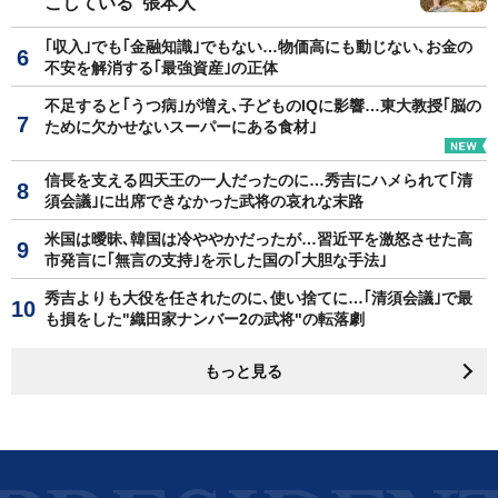
こしている"張本人"
｢収入｣でも｢金融知識｣でもない…物価高にも動じない､お金の
不安を解消する｢最強資産｣の正体
不足すると｢うつ病｣が増え､子どものIQに影響…東大教授｢脳の
ために欠かせないスーパーにある食材｣
信長を支える四天王の一人だったのに…秀吉にハメられて｢清
須会議｣に出席できなかった武将の哀れな末路
米国は曖昧､韓国は冷ややかだったが…習近平を激怒させた高
市発言に｢無言の支持｣を示した国の｢大胆な手法｣
秀吉よりも大役を任されたのに､使い捨てに…｢清須会議｣で最
も損をした"織田家ナンバー2の武将"の転落劇
もっと見る