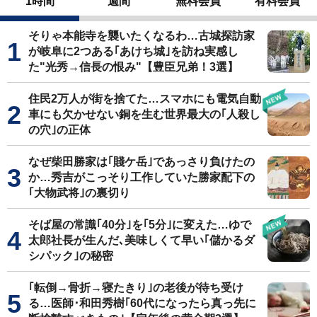
1時間
週間
無料会員
有料会員
そりゃ本能寺を襲いたくなるわ…古城探訪家
が岐阜に2つある｢あけち城｣を訪ね実感し
た"光秀→信長の恨み"【豊臣兄弟！3選】
住民2万人が街を捨てた…スマホにも電気自動
車にも欠かせない銅を生む世界最大の｢人殺し
の穴｣の正体
なぜ柴田勝家は｢賤ケ岳｣であっさり負けたの
か…秀吉がこっそり工作していた勝家配下の
｢大物武将｣の裏切り
そば屋の常識｢40分｣を｢5分｣に変えた…ゆで
太郎社長が生んだ､美味しくて早い｢儲かるダ
シパック｣の秘密
｢転倒→骨折→寝たきり｣の老後が待ち受け
る…医師･和田秀樹｢60代になったら真っ先に