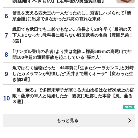
断捨離すべきもの｣【定年後の黄金期3選】
信長を支える四天王の一人だったのに…秀吉にハメられて｢清
須会議｣に出席できなかった武将の哀れな末路
織田でも武田でも上杉でもない…信長より20年早く｢最初の天
下人｣になった､教科書に載らない戦国武将の名前【豊臣兄弟！
3選】
｢サンダル登山の若者｣より実は危険…標高599ｍの高尾山で年
間100件超の遭難事故を起こしている"張本人"
魚ではなく怪物だった…44年前に｢生きたシーラカンス｣と対峙
したカメラマンが戦慄した"天井まで届くオーラ"【変わった生
き物3選】
「風、薫る」で多部未華子が演じる大山捨松はなぜ20歳上の宿
敵・薩摩の軍人と結婚したか...親友に吐露した本音【風、薫る
３選】
もっと見る