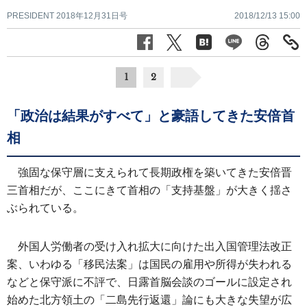
PRESIDENT 2018年12月31日号
2018/12/13 15:00
1
2
「政治は結果がすべて」と豪語してきた安倍首
相
強固な保守層に支えられて長期政権を築いてきた安倍晋
三首相だが、ここにきて首相の「支持基盤」が大きく揺さ
ぶられている。
外国人労働者の受け入れ拡大に向けた出入国管理法改正
案、いわゆる「移民法案」は国民の雇用や所得が失われる
などと保守派に不評で、日露首脳会談のゴールに設定され
始めた北方領土の「二島先行返還」論にも大きな失望が広