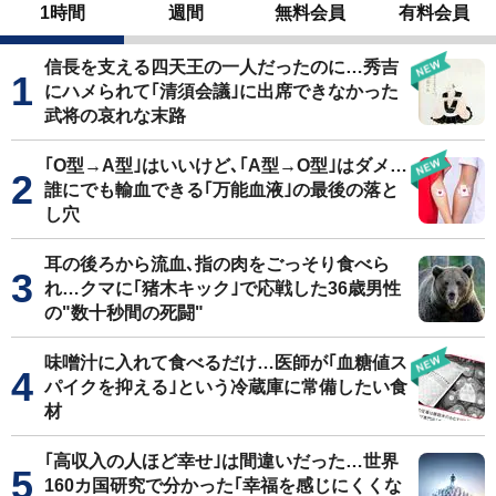
1時間
週間
無料会員
有料会員
信長を支える四天王の一人だったのに…秀吉
にハメられて｢清須会議｣に出席できなかった
武将の哀れな末路
｢O型→A型｣はいいけど､｢A型→O型｣はダメ…
誰にでも輸血できる｢万能血液｣の最後の落と
し穴
耳の後ろから流血､指の肉をごっそり食べら
れ…クマに｢猪木キック｣で応戦した36歳男性
の"数十秒間の死闘"
味噌汁に入れて食べるだけ…医師が｢血糖値ス
パイクを抑える｣という冷蔵庫に常備したい食
材
｢高収入の人ほど幸せ｣は間違いだった…世界
160カ国研究で分かった｢幸福を感じにくくな