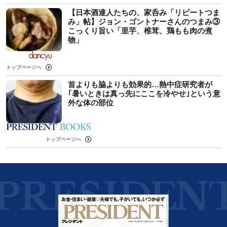
【日本酒達人たちの、家呑み「リピートつま
み」帖】ジョン・ゴントナーさんのつまみ③
こっくり旨い「里芋、椎茸、鶏もも肉の煮
物」
トップページへ
首よりも脇よりも効果的…熱中症研究者が
｢暑いときは真っ先にここを冷やせ｣という意
外な体の部位
トップページへ