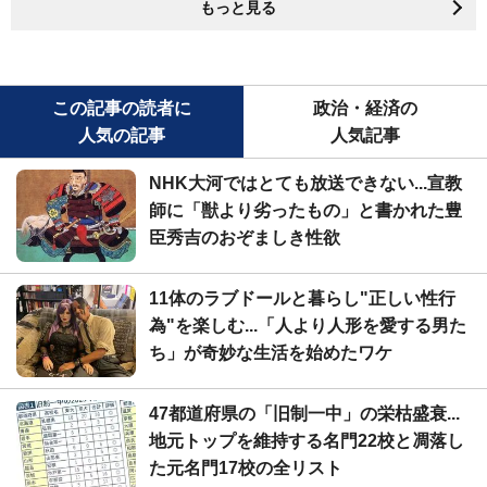
もっと見る
この記事の読者に
政治・経済の
人気の記事
人気記事
NHK大河ではとても放送できない...宣教
師に「獣より劣ったもの」と書かれた豊
臣秀吉のおぞましき性欲
11体のラブドールと暮らし"正しい性行
為"を楽しむ...「人より人形を愛する男た
ち」が奇妙な生活を始めたワケ
47都道府県の「旧制一中」の栄枯盛衰...
地元トップを維持する名門22校と凋落し
た元名門17校の全リスト