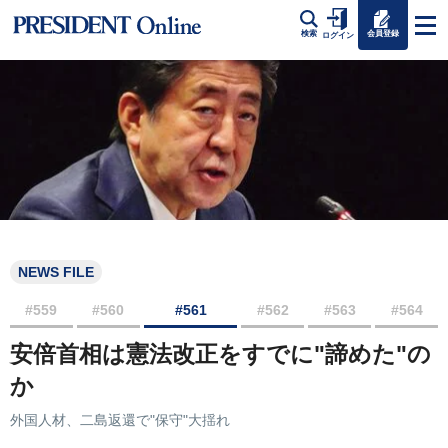
会員登録
検索
ログイン
NEWS FILE
#559
#560
#561
#562
#563
#564
安倍首相は憲法改正をすでに"諦めた"の
か
外国人材、二島返還で"保守"大揺れ