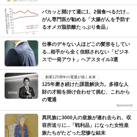
パカッと開けて週に1、2個食べるだけ...
がん専門医が勧める「大腸がんを予防す
るオメガ脂肪酸たっぷり食品」
仕事のデキない人ほどこの髪形をしてい
る...相手から全く信頼されない「ビジネ
スで一発アウト」ヘアスタイル3選
創業125周年の電通が描く未来
125年磨き続けた課題解決力。多様な人
財の才能を掛け合わせて挑む、これから
の電通
Sponsored
異民族に3000人の皇族が連れ去られ、収
容所送りに...「戦利品」になった女性皇
族たちがたどった悲惨な結末