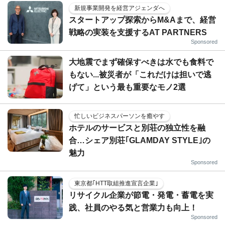
新規事業開発を経営アジェンダへ
スタートアップ探索からM&Aまで、経営
戦略の実装を支援するAT PARTNERS
Sponsored
大地震でまず確保すべきは水でも食料で
もない...被災者が「これだけは担いで逃
げて」という最も重要なモノ2選
忙しいビジネスパーソンを癒やす
ホテルのサービスと別荘の独立性を融
合…シェア別荘｢GLAMDAY STYLE｣の
魅力
Sponsored
東京都｢HTT取組推進宣言企業｣
リサイクル企業が節電・発電・蓄電を実
践、社員のやる気と営業力も向上！
Sponsored