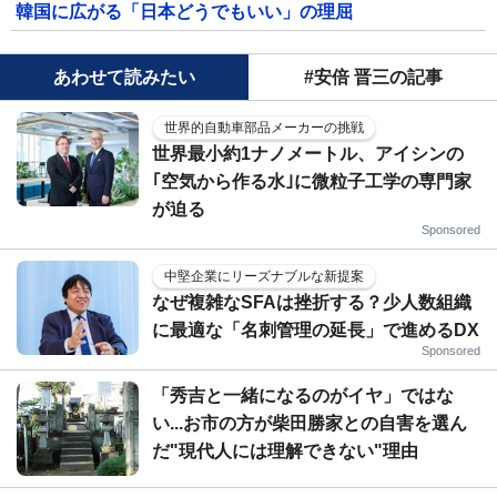
韓国に広がる「日本どうでもいい」の理屈
あわせて読みたい
#安倍 晋三の記事
世界的自動車部品メーカーの挑戦
世界最小約1ナノメートル、アイシンの
｢空気から作る水｣に微粒子工学の専門家
が迫る
Sponsored
中堅企業にリーズナブルな新提案
なぜ複雑なSFAは挫折する？少人数組織
に最適な「名刺管理の延長」で進めるDX
Sponsored
「秀吉と一緒になるのがイヤ」ではな
い...お市の方が柴田勝家との自害を選ん
だ"現代人には理解できない"理由