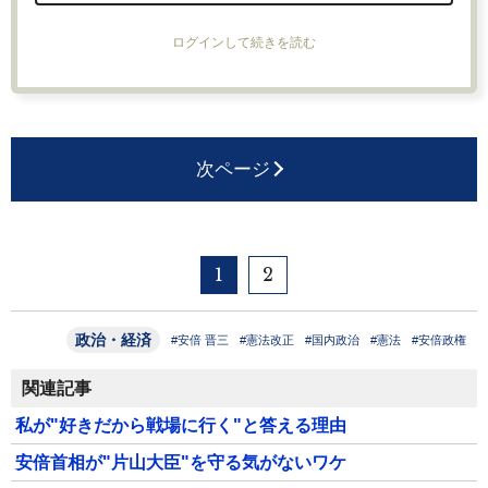
ログインして続きを読む
次ページ
1
2
政治・経済
#安倍 晋三
#憲法改正
#国内政治
#憲法
#安倍政権
関連記事
私が"好きだから戦場に行く"と答える理由
安倍首相が"片山大臣"を守る気がないワケ