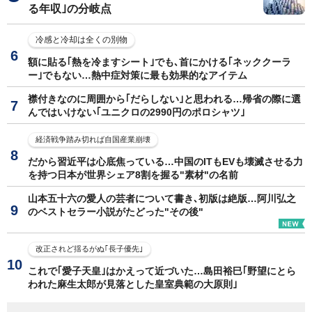
る年収｣の分岐点
冷感と冷却は全くの別物
額に貼る｢熱を冷ますシート｣でも､首にかける｢ネッククーラ
ー｣でもない…熱中症対策に最も効果的なアイテム
襟付きなのに周囲から｢だらしない｣と思われる…帰省の際に選
んではいけない｢ユニクロの2990円のポロシャツ｣
経済戦争踏み切れば自国産業崩壊
だから習近平は心底焦っている…中国のITもEVも壊滅させる力
を持つ日本が世界シェア8割を握る"素材"の名前
山本五十六の愛人の芸者について書き､初版は絶版…阿川弘之
のベストセラー小説がたどった"その後"
改正されど揺るがぬ｢長子優先｣
これで｢愛子天皇｣はかえって近づいた…島田裕巳｢野望にとら
われた麻生太郎が見落とした皇室典範の大原則｣