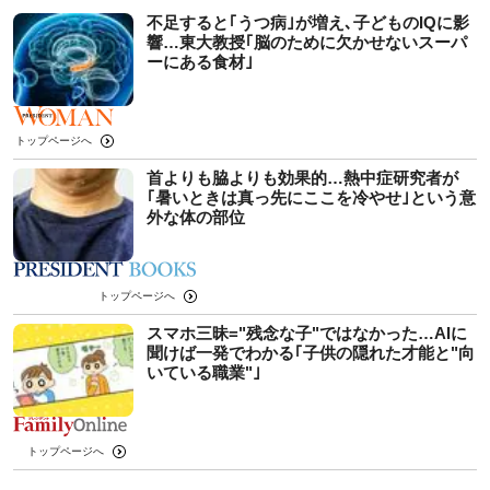
不足すると｢うつ病｣が増え､子どものIQに影
響…東大教授｢脳のために欠かせないスーパ
ーにある食材｣
トップページへ
首よりも脇よりも効果的…熱中症研究者が
｢暑いときは真っ先にここを冷やせ｣という意
外な体の部位
トップページへ
スマホ三昧="残念な子"ではなかった…AIに
聞けば一発でわかる｢子供の隠れた才能と"向
いている職業"｣
トップページへ