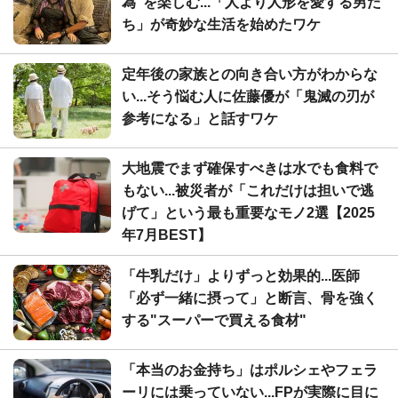
為"を楽しむ...「人より人形を愛する男た
ち」が奇妙な生活を始めたワケ
定年後の家族との向き合い方がわからな
い...そう悩む人に佐藤優が「鬼滅の刃が
参考になる」と話すワケ
大地震でまず確保すべきは水でも食料で
もない...被災者が「これだけは担いで逃
げて」という最も重要なモノ2選【2025
年7月BEST】
「牛乳だけ」よりずっと効果的...医師
「必ず一緒に摂って」と断言、骨を強く
する"スーパーで買える食材"
「本当のお金持ち」はポルシェやフェラ
ーリには乗っていない...FPが実際に目に