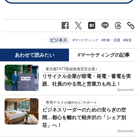
ビジネス
#マーケティング
#外食・流通
#柿安
あわせて読みたい
#マーケティングの記事
東京都｢HTT取組推進宣言企業｣
リサイクル企業が節電・発電・蓄電を実
践、社員のやる気と営業力も向上！
Sponsored
専用デスクが細やかにサポート
ビジネスリーダーのための安らぎの空
間…都心を離れて軽井沢の「シェア別
荘」へ！
Sponsored