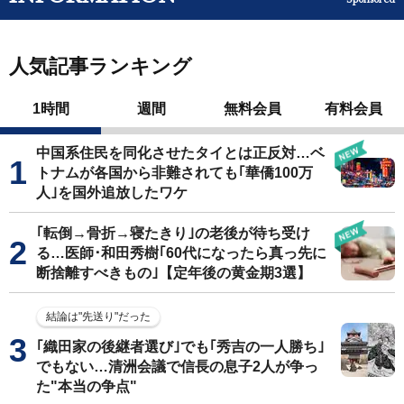
人気記事ランキング
1時間
週間
無料会員
有料会員
中国系住民を同化させたタイとは正反対…ベ
トナムが各国から非難されても｢華僑100万
人｣を国外追放したワケ
｢転倒→骨折→寝たきり｣の老後が待ち受け
る…医師･和田秀樹｢60代になったら真っ先に
断捨離すべきもの｣【定年後の黄金期3選】
結論は"先送り"だった
｢織田家の後継者選び｣でも｢秀吉の一人勝ち｣
でもない…清洲会議で信長の息子2人が争っ
た"本当の争点"