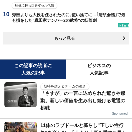
律儀に持ち場を守った代償
秀吉よりも大役を任されたのに､使い捨てに…｢清須会議｣で最
も損をした"織田家ナンバー2の武将"の転落劇
もっと見る
この記事の読者に
ビジネスの
人気の記事
人気記事
期待を超えるチームの強さ
「さすが」の一言に込められた驚きや感
動。新しい価値を生み出し続ける電通の
挑戦
Sponsored
11体のラブドールと暮らし"正しい性行