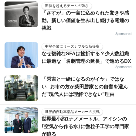
期待を超えるチームの強さ
「さすが」の一言に込められた驚きや感
動。新しい価値を生み出し続ける電通の
挑戦
Sponsored
中堅企業にリーズナブルな新提案
なぜ複雑なSFAは挫折する？少人数組織
に最適な「名刺管理の延長」で進めるDX
Sponsored
「秀吉と一緒になるのがイヤ」ではな
い...お市の方が柴田勝家との自害を選ん
だ"現代人には理解できない"理由
世界的自動車部品メーカーの挑戦
世界最小約1ナノメートル、アイシンの
｢空気から作る水｣に微粒子工学の専門家
が迫る