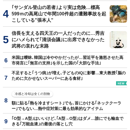
｢サンダル登山の若者｣より実は危険…標高
599ｍの高尾山で年間100件超の遭難事故を起
こしている"張本人"
信長を支える四天王の一人だったのに…秀吉
にハメられて｢清須会議｣に出席できなかった
武将の哀れな末路
米国は曖昧､韓国は冷ややかだったが…習近平を激怒させた高
市発言に｢無言の支持｣を示した国の｢大胆な手法｣
不足すると｢うつ病｣が増え､子どものIQに影響…東大教授｢脳の
ために欠かせないスーパーにある食材｣
冷感と冷却は全くの別物
額に貼る｢熱を冷ますシート｣でも､首にかける｢ネッククーラ
ー｣でもない…熱中症対策に最も効果的なアイテム
｢O型→A型｣はいいけど､｢A型→O型｣はダメ…誰にでも輸血で
きる｢万能血液｣の最後の落とし穴