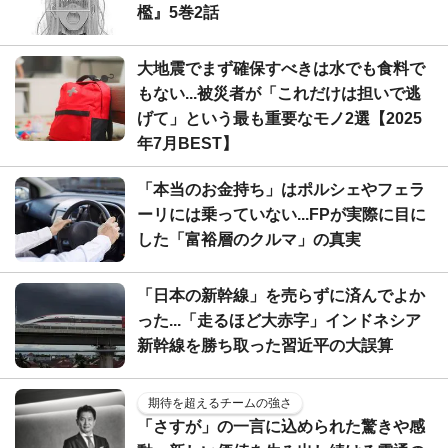
檻』5巻2話
大地震でまず確保すべきは水でも食料で
もない...被災者が「これだけは担いで逃
げて」という最も重要なモノ2選【2025
年7月BEST】
「本当のお金持ち」はポルシェやフェラ
ーリには乗っていない...FPが実際に目に
した「富裕層のクルマ」の真実
「日本の新幹線」を売らずに済んでよか
った...「走るほど大赤字」インドネシア
新幹線を勝ち取った習近平の大誤算
期待を超えるチームの強さ
「さすが」の一言に込められた驚きや感