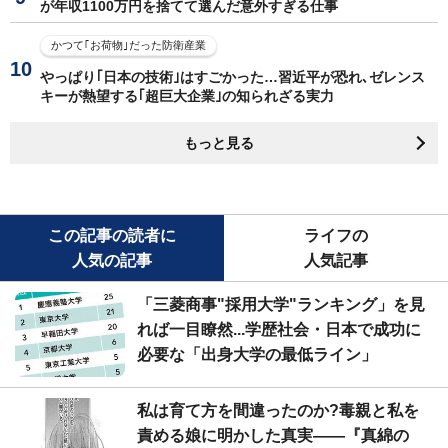
が年収1100万円を捨てて選んだ意外すぎる仕事
かつて｢お荷物｣だった防衛産業
やっぱり｢日本の技術｣はすごかった…習近平が恐れ､ゼレンス
キーが熱望する｢超巨大企業｣の知られざる実力
もっと見る
この記事の読者に
ライフの
人気の記事
人気記事
「三菱商事"採用大学"ランキング」を見
れば一目瞭然...学歴社会・日本で成功に
必要な「出身大学の最低ライン」
私は育て方を間違ったのか?毒親と私を
責める娘に明かした真実――『真綿の