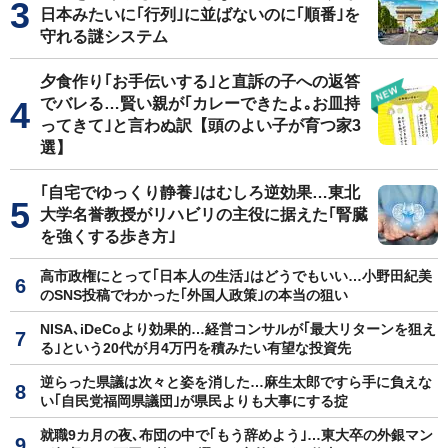
日本みたいに｢行列｣に並ばないのに｢順番｣を
守れる謎システム
夕食作り｢お手伝いする｣と直訴の子への返答
でバレる…賢い親が｢カレーできたよ｡お皿持
ってきて｣と言わぬ訳【頭のよい子が育つ家3
選】
｢自宅でゆっくり静養｣はむしろ逆効果…東北
大学名誉教授がリハビリの主役に据えた｢腎臓
を強くする歩き方｣
高市政権にとって｢日本人の生活｣はどうでもいい…小野田紀美
のSNS投稿でわかった｢外国人政策｣の本当の狙い
NISA､iDeCoより効果的…経営コンサルが｢最大リターンを狙え
る｣という20代が月4万円を積みたい有望な投資先
逆らった県議は次々と姿を消した…麻生太郎ですら手に負えな
い｢自民党福岡県議団｣が県民よりも大事にする掟
就職9カ月の夜､布団の中で｢もう辞めよう｣…東大卒の外銀マン