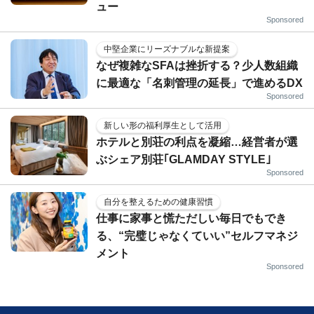
ュー
Sponsored
中堅企業にリーズナブルな新提案
なぜ複雑なSFAは挫折する？少人数組織
に最適な「名刺管理の延長」で進めるDX
Sponsored
新しい形の福利厚生として活用
ホテルと別荘の利点を凝縮…経営者が選
ぶシェア別荘｢GLAMDAY STYLE｣
Sponsored
自分を整えるための健康習慣
仕事に家事と慌ただしい毎日でもでき
る、“完璧じゃなくていい”セルフマネジ
メント
Sponsored