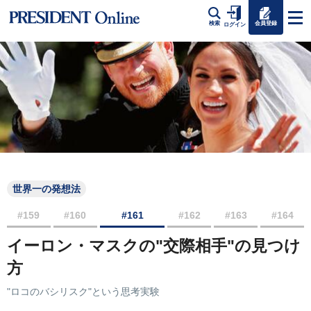
会員登録
検索
ログイン
世界一の発想法
#159
#160
#161
#162
#163
#164
イーロン・マスクの"交際相手"の見つけ
方
"ロコのバシリスク"という思考実験