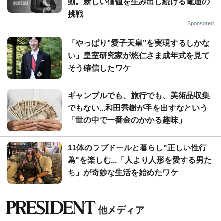
動。新しい価値を生み出し続ける電通の
挑戦
Sponsored
「やっぱり"愛子天皇"を実現するしかな
い」皇室研究家が悠仁さま成年式を見て
そう確信したワケ
ギャンブルでも、旅行でも、美術品収集
でもない...和田秀樹が手を出すなという
「世の中で一番金のかかる趣味」
11体のラブドールと暮らし"正しい性行
為"を楽しむ...「人より人形を愛する男た
ち」が奇妙な生活を始めたワケ