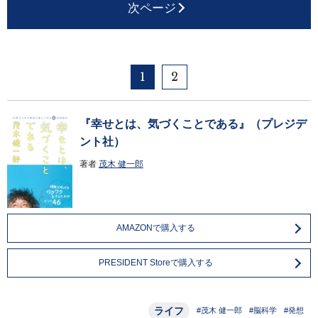
次ページ
1
2
『幸せとは、気づくことである』（プレジデ
ント社）
著者
茂木 健一郎
AMAZONで購入する
PRESIDENT Storeで購入する
ライフ
#茂木 健一郎
#脳科学
#発想