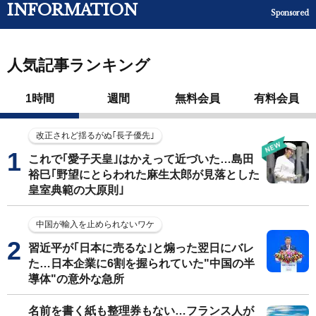
INFORMATION
Sponsored
人気記事ランキング
1時間
週間
無料会員
有料会員
改正されど揺るがぬ｢長子優先｣
これで｢愛子天皇｣はかえって近づいた…島田
裕巳｢野望にとらわれた麻生太郎が見落とした
皇室典範の大原則｣
中国が輸入を止められないワケ
習近平が｢日本に売るな｣と煽った翌日にバレ
た…日本企業に6割を握られていた"中国の半
導体"の意外な急所
名前を書く紙も整理券もない…フランス人が