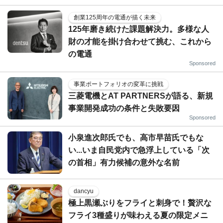
創業125周年の電通が描く未来
125年磨き続けた課題解決力。多様な人
財の才能を掛け合わせて挑む、これから
の電通
Sponsored
事業ポートフォリオの変革に挑戦
三菱電機とAT PARTNERSが語る、新規
事業開発成功の条件と失敗要因
Sponsored
小泉進次郎氏でも、高市早苗氏でもな
い...いま自民党内で急浮上している「次
の首相」有力候補の意外な名前
dancyu
極上黒瀬ぶりをフライと刺身で！贅沢な
フライ3種盛りが味わえる夏の限定メニ