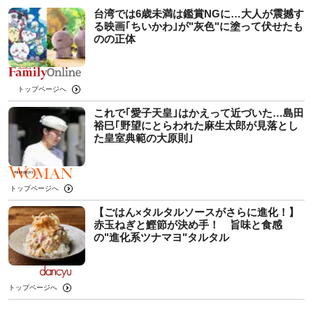
台湾では6歳未満は鑑賞NGに…大人が震撼す
る映画｢ちいかわ｣が"灰色"に塗って伏せたも
のの正体
トップページへ
これで｢愛子天皇｣はかえって近づいた…島田
裕巳｢野望にとらわれた麻生太郎が見落とし
た皇室典範の大原則｣
トップページへ
【ごはん×タルタルソースがさらに進化！】
赤玉ねぎと鰹節が決め手！ 旨味と食感
の"進化系ツナマヨ"タルタル
トップページへ