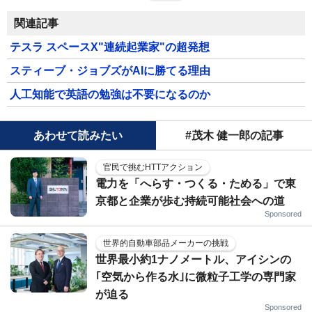
関連記事
テスラ スペースX"連続起業家"の超発想
スティーブ・ジョブズがAIに勝てる理由
人工知能で英語の勉強は不要になるのか
あわせて読みたい
#茂木 健一郎の記事
官民で挑むHTTアクション
電力を「へらす・つくる・ためる」で東
京都と企業が歩む持続可能社会への道
Sponsored
世界的自動車部品メーカーの挑戦
世界最小約1ナノメートル、アイシンの
｢空気から作る水｣に微粒子工学の専門家
が迫る
Sponsored