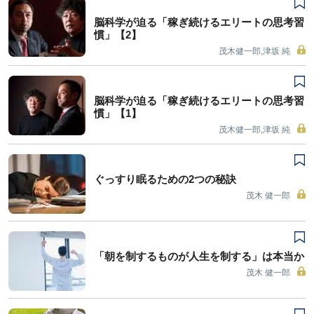
脳科学が迫る「稼ぎ続けるエリートの思考習
慣」【2】
茂木健一郎,津坂 純
脳科学が迫る「稼ぎ続けるエリートの思考習
慣」【1】
茂木健一郎,津坂 純
ぐっすり眠るための2つの秘訣
茂木 健一郎
「朝を制するものが人生を制する」は本当か
茂木 健一郎