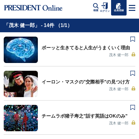
会員登録
検索
ログイン
「茂木 健一郎」 - 14件 （1/1）
ボーッと生きてると人生がうまくいく理由
茂木 健一郎
イーロン・マスクの"交際相手"の見つけ方
茂木 健一郎
チームラボ猪子寿之"話す英語はOKのみ"
茂木 健一郎