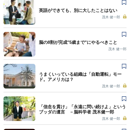
英語ができても、別に大したことはない
茂木 健一郎
脳の8割が完成"5歳まで"にやるべきこと
茂木 健一郎
うまくいっている組織は「自動運転」モー
ド。アメリカは？
茂木 健一郎
「信念を貫け」「永遠に問い続けよ」という
ブッダの遺言 －脳科学者 茂木健一郎
茂木 健一郎