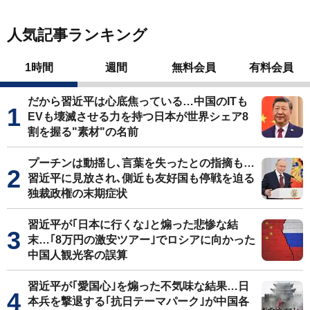
人気記事ランキング
1時間
週間
無料会員
有料会員
だから習近平は心底焦っている…中国のITも
EVも壊滅させる力を持つ日本が世界シェア8
割を握る"素材"の名前
プーチンは動揺し､言葉を失ったとの指摘も…
習近平に見放され､側近も友好国も停戦を迫る
独裁政権の末期症状
習近平が｢日本に行くな｣と煽った悲惨な結
末…｢8万円の激安ツアー｣でロシアに向かった
中国人観光客の誤算
習近平が｢愛国心｣を煽った不気味な結果…日
本兵を撃退する｢抗日テーマパーク｣が中国各