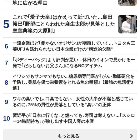
地に広がる理由
これで｢愛子天皇｣はかえって近づいた…島田
裕巳｢野望にとらわれた麻生太郎が見落とした
皇室典範の大原則｣
一流企業ほど｢働かないオジサン｣が増殖していく…トヨタも三
菱UFJも逃れられない日本企業だけの"構造的欠陥"
｢ボディーバッグ｣より評判が悪い…休日のイオンで見かける一
発で｢だらしないお父さん｣になるNGアイテム
イワシでもサンマでもない...糖尿病専門医が｢がん･動脈硬化を
予防し､美肌を保つ栄養素をとれる魚の種類｣【最強の魚活術3
選】
ワキの臭いでも､口臭でもない…女性の大半が不潔と感じてい
るのに､75%の男性が見落としている"臭い"の正体
習近平が｢日本に行くな｣と煽っても､寿司は奪えない…｢スシロ
ー14時間待ち｣が映し出す中国人客の本音
もっと見る