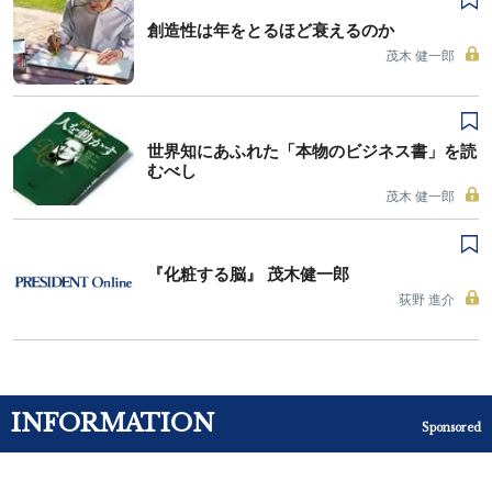
創造性は年をとるほど衰えるのか
茂木 健一郎
世界知にあふれた「本物のビジネス書」を読
むべし
茂木 健一郎
『化粧する脳』 茂木健一郎
荻野 進介
INFORMATION
Sponsored