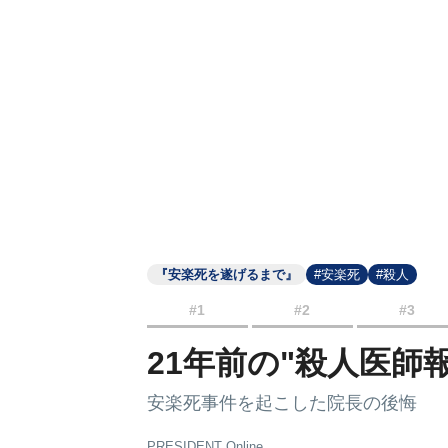
『安楽死を遂げるまで』
#安楽死
#殺人
#1
#2
#3
21年前の"殺人医師
安楽死事件を起こした院長の後悔
PRESIDENT Online