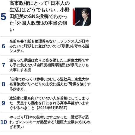
高市政権にとって｢日本人の
生活｣はどうでもいい…小野
田紀美のSNS投稿でわかっ
た｢外国人政策｣の本当の狙
い
名前を書く紙も整理券もない…フランス人が日本
みたいに｢行列｣に並ばないのに｢順番｣を守れる謎
システム
逆らった県議は次々と姿を消した…麻生太郎です
ら手に負えない｢自民党福岡県議団｣が県民よりも
大事にする掟
｢自宅でゆっくり静養｣はむしろ逆効果…東北大学
名誉教授がリハビリの主役に据えた｢腎臓を強くす
る歩き方｣
政治家に最も向いていない人を首相にしてしまっ
た…天皇すら懸念を口にされる高市早苗がいます
ぐやるべきこと【2026年6月BEST】
やっぱり｢日本の技術｣はすごかった…習近平が恐
れ､ゼレンスキーが熱望する｢超巨大企業｣の知られ
ざる実力