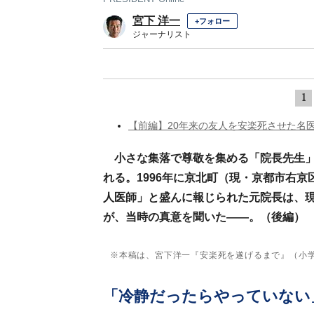
宮下 洋一
+フォロー
ジャーナリスト
1
【前編】20年来の友人を安楽死させた名
小さな集落で尊敬を集める「院長先生
れる。1996年に京北町（現・京都市右
人医師」と盛んに報じられた元院長は、
が、当時の真意を聞いた――。（後編）
※本稿は、宮下洋一『安楽死を遂げるまで』（小
「冷静だったらやっていない