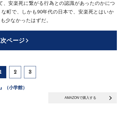
て、安楽死に繋がる行為との認識があったのかにつ
さな町で、しかも90年代の日本で、安楽死とはいか
人も少なかったはずだ。
次ページ
1
2
3
』（小学館）
AMAZONで購入する