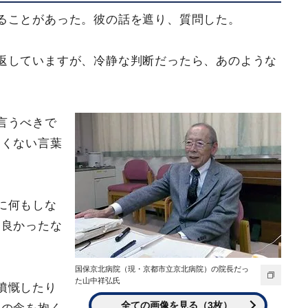
ることがあった。彼の話を遮り、質問した。
返していますが、冷静な判断だったら、あのような
言うべきで
しくない言葉
に何もしな
番良かったな
国保京北病院（現・京都市立京北病院）の院長だっ
た山中祥弘氏
憤慨したり
全ての画像を見る（3枚）