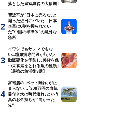
落とした皇室典範の大原則｣
習近平が｢日本に売るな｣と
煽った翌日にバレた…日本
企業に6割を握られてい
た"中国の半導体"の意外な
急所
イワシでもサンマでもな
い...糖尿病専門医が｢がん･
動脈硬化を予防し､美背を保
つ栄養素をとれる魚の種類｣
【最強の魚活術3選】
富裕層の｢ペット離れ｣が止
まらない…｢300万円の血統
書付き犬は時代遅れ｣という
真のお金持ちが"向かった
先"