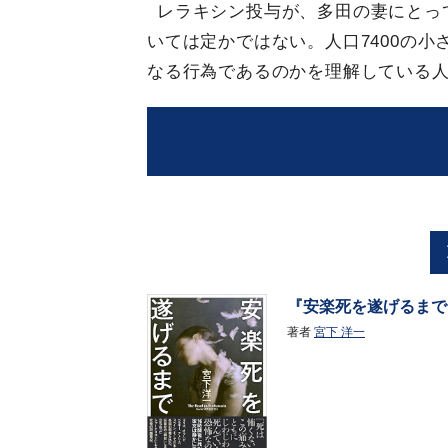
レラキシン投与が、多田の妻にとっ
いては定かではない。人口7400の小
なる行為であるのかを理解している
『安楽死を遂げるまで
著者
宮下 洋一