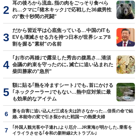
耳の後ろから流血､指の肉をごっそり食べら
れ…クマに｢猪木キック｣で応戦した36歳男性
の"数十秒間の死闘"
だから習近平は心底焦っている…中国のITも
EVも壊滅させる力を持つ日本が世界シェア8
割を握る"素材"の名前
｢お市の再婚｣で露呈した秀吉の腹黒さ…清須
会議の約束を守ったのに､滅亡に追い込まれた
柴田勝家の"急所"
額に貼る｢熱を冷ますシート｣でも､首にかける
｢ネッククーラー｣でもない…熱中症対策に最
も効果的なアイテム
妻を自害に追い込んだ三成を夫は許さなかった…信長の命で結
婚､本能寺の変で引き裂かれた戦国一の熱愛夫婦
｢外国人観光客や子連れ｣より厄介…JR東海が明かした､乗客を
イライラさせる｢令和の新幹線2大トラブル｣