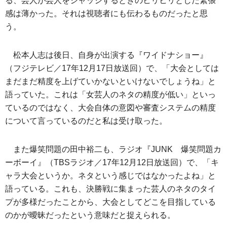
る、芸人が芸人をジャッジするときのヒリヒリとした緊張
感は薄かった。それは視聴者にも伝わるものだったと思
う。
松本人志は後日、自身が出演する『ワイドナショー』
（フジテレビ／17年12月17日放送回）で、「大会としては
まだまだ精度を上げていかないといけないでしょうね」と
語っていた。これは「女芸人のネタの精度が低い」といっ
ているのではなく、大会自体の意図や審査システムの精度
について言っているのだと私は受け取った。
また爆笑問題の田中裕二も、ラジオ『JUNK 爆笑問題カ
ーボーイ』（TBSラジオ／17年12月12日放送回）で、「キ
ャラ大会というか。ネタという感じではなかったよね」と
語っている。これも、決勝戦に集まった芸人のネタのタイ
プが多様だったことから、大会としてどこを目指している
のかが曖昧だったという意味だと捉えられる。