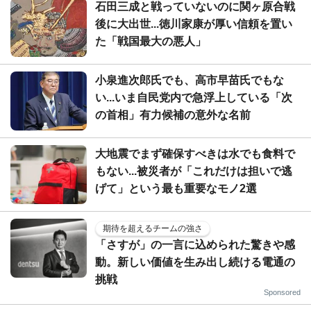
石田三成と戦っていないのに関ヶ原合戦
後に大出世...徳川家康が厚い信頼を置い
た「戦国最大の悪人」
小泉進次郎氏でも、高市早苗氏でもな
い...いま自民党内で急浮上している「次
の首相」有力候補の意外な名前
大地震でまず確保すべきは水でも食料で
もない...被災者が「これだけは担いで逃
げて」という最も重要なモノ2選
期待を超えるチームの強さ
「さすが」の一言に込められた驚きや感
動。新しい価値を生み出し続ける電通の
挑戦
Sponsored