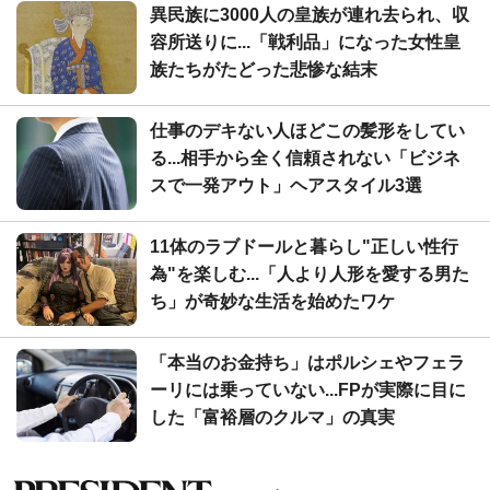
異民族に3000人の皇族が連れ去られ、収
容所送りに...「戦利品」になった女性皇
族たちがたどった悲惨な結末
仕事のデキない人ほどこの髪形をしてい
る...相手から全く信頼されない「ビジネ
スで一発アウト」ヘアスタイル3選
11体のラブドールと暮らし"正しい性行
為"を楽しむ...「人より人形を愛する男た
ち」が奇妙な生活を始めたワケ
「本当のお金持ち」はポルシェやフェラ
ーリには乗っていない...FPが実際に目に
した「富裕層のクルマ」の真実