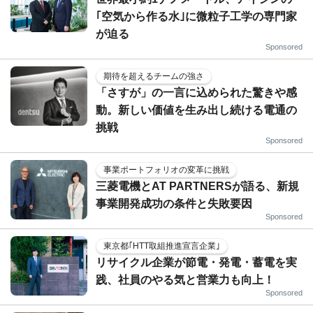
｢空気から作る水｣に微粒子工学の専門家
が迫る
Sponsored
期待を超えるチームの強さ
「さすが」の一言に込められた驚きや感
動。新しい価値を生み出し続ける電通の
挑戦
Sponsored
事業ポートフォリオの変革に挑戦
三菱電機とAT PARTNERSが語る、新規
事業開発成功の条件と失敗要因
Sponsored
東京都｢HTT取組推進宣言企業｣
リサイクル企業が節電・発電・蓄電を実
践、社員のやる気と営業力も向上！
Sponsored