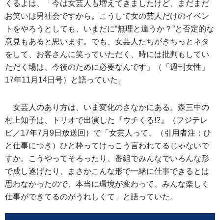
くるよは、「今は女芸人も増えてきましたけど、まだまだ
お笑いは男社会ですから。こうして女の芸人だけのイベン
トをやろうとしても、いまだに“無理と違うか？”と否定的な
意見もあると思います。でも、女芸人たちがきちっとネタ
をして、お客さんに笑っていただく、時には批判もしてい
ただく場は、今後のために必要なんです」（「週刊女性」
17年11月14日号）と語っていた。
女芸人のあり方は、いま変化のさなかにある。森三中の
村上知子は、トリオで出演した『ウチくる!?』（フジテレ
ビ／17年7月9日放送回）で「女芸人って、（引用者注：ひ
と仕事につき）ひと枠ってけっこう言われてるじゃないで
すか。こうやってそろったり、番組でみんなでいろんな形
で成し遂げたり、まさかこんな形で一緒に仕事できるとは
思わなかったので、本当に環境が変わって、みんな楽しく
仕事ができてるのがうれしくて」と語っていた。