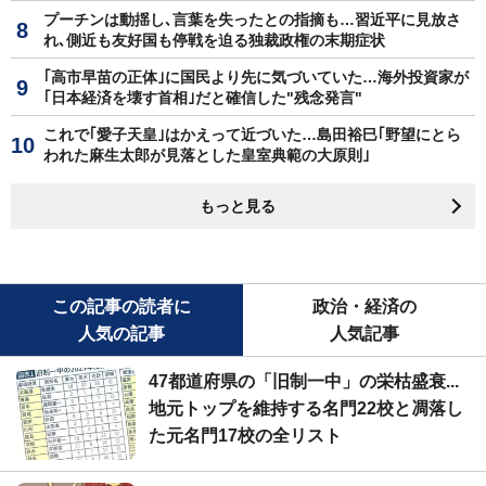
プーチンは動揺し､言葉を失ったとの指摘も…習近平に見放さ
れ､側近も友好国も停戦を迫る独裁政権の末期症状
｢高市早苗の正体｣に国民より先に気づいていた…海外投資家が
｢日本経済を壊す首相｣だと確信した"残念発言"
これで｢愛子天皇｣はかえって近づいた…島田裕巳｢野望にとら
われた麻生太郎が見落とした皇室典範の大原則｣
もっと見る
この記事の読者に
政治・経済の
人気の記事
人気記事
47都道府県の「旧制一中」の栄枯盛衰...
地元トップを維持する名門22校と凋落し
た元名門17校の全リスト