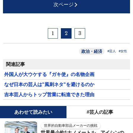
次ページ
1
2
3
政治・経済
#芸人
#女性
関連記事
外国人が大ウケする『ガキ使』の名物企画
なぜ日本の芸人は"風刺ネタ"を避けるのか
吉本芸人からトップ営業に転進できた理由
あわせて読みたい
#芸人の記事
世界的自動車部品メーカーの挑戦
世界最小約1ナノメートル、アイシンの