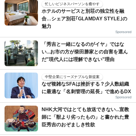
忙しいビジネスパーソンを癒やす
ホテルのサービスと別荘の独立性を融
合…シェア別荘｢GLAMDAY STYLE｣の
魅力
Sponsored
「秀吉と一緒になるのがイヤ」ではな
い...お市の方が柴田勝家との自害を選ん
だ"現代人には理解できない"理由
中堅企業にリーズナブルな新提案
なぜ複雑なSFAは挫折する？少人数組織
に最適な「名刺管理の延長」で進めるDX
Sponsored
NHK大河ではとても放送できない...宣教
師に「獣より劣ったもの」と書かれた豊
臣秀吉のおぞましき性欲