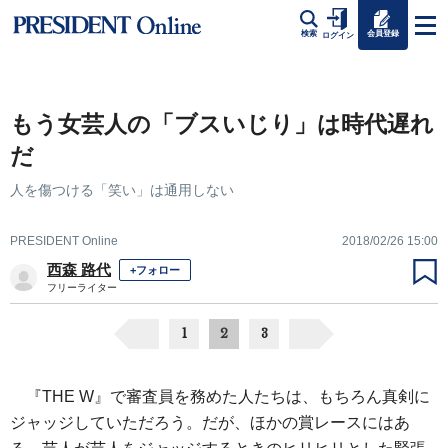
会員登録
検索
ログイン
もう女芸人の「ブスいじり」は時代遅れ
だ
人を傷つける「笑い」は通用しない
PRESIDENT Online
2018/02/26 15:00
西森 路代
+フォロー
フリーライター
1
2
3
『THE W』で審査員を務めた人たちは、もちろん真剣に
ジャッジしていただろう。だが、ほかの賞レースにはあ