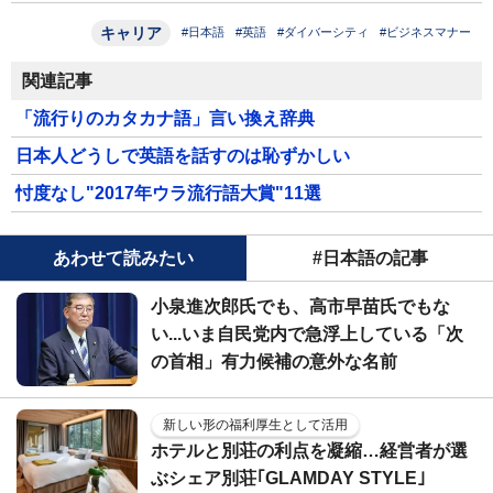
キャリア
#日本語
#英語
#ダイバーシティ
#ビジネスマナー
関連記事
「流行りのカタカナ語」言い換え辞典
日本人どうしで英語を話すのは恥ずかしい
忖度なし"2017年ウラ流行語大賞"11選
あわせて読みたい
#日本語の記事
小泉進次郎氏でも、高市早苗氏でもな
い...いま自民党内で急浮上している「次
の首相」有力候補の意外な名前
新しい形の福利厚生として活用
ホテルと別荘の利点を凝縮…経営者が選
ぶシェア別荘｢GLAMDAY STYLE｣