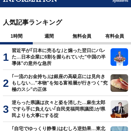
Sponsored
人気記事ランキング
1時間
週間
無料会員
有料会員
習近平が｢日本に売るな｣と煽った翌日にバレ
た…日本企業に6割を握られていた"中国の半
導体"の意外な急所
｢一流のお金持ち｣は銀座の高級店には見向き
もしない…"本物"を知る富裕層が行きつく"究
極のスシ"の正体
逆らった県議は次々と姿を消した…麻生太郎
ですら手に負えない｢自民党福岡県議団｣が県
民よりも大事にする掟
｢自宅でゆっくり静養｣はむしろ逆効果…東北