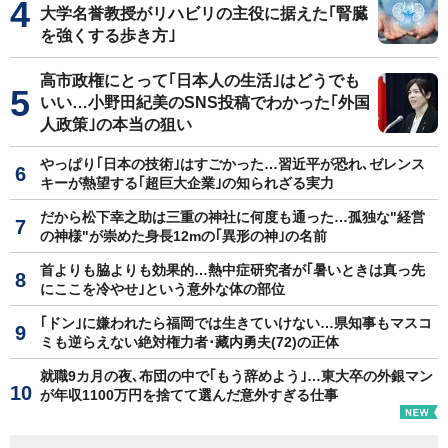
大学名誉教授がリハビリの主役に据えた｢腎臓
を強くする歩き方｣
高市政権にとって｢日本人の生活｣はどうでも
いい…小野田紀美のSNS投稿でわかった｢外国
人政策｣の本当の狙い
やっぱり｢日本の技術｣はすごかった…習近平が恐れ､ゼレンス
キーが熱望する｢超巨大企業｣の知られざる実力
だから松下幸之助は三重の神社に何度も通った…孤独な"経営
の神様"が崇めた身長12mの｢異形の神｣の名前
首よりも脇よりも効果的…熱中症研究者が｢暑いときは真っ先
にここを冷やせ｣という意外な体の部位
｢ドン｣に嫌われたら福岡では生きていけない…県知事もマスコ
ミも逆らえない絶対権力者･藏内勇夫(72)の正体
就職9カ月の夜､布団の中で｢もう辞めよう｣…東大卒の外銀マン
が年収1100万円を捨てて選んだ意外すぎる仕事