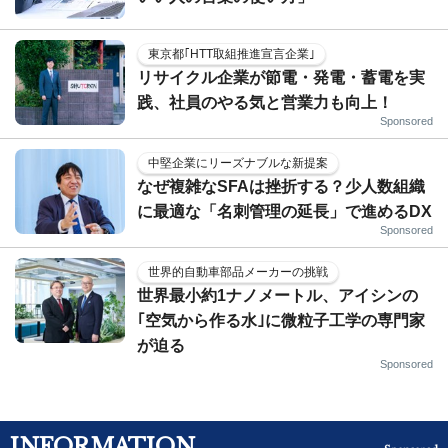
東京都｢HTT取組推進宣言企業｣
リサイクル企業が節電・発電・蓄電を実
践、社員のやる気と営業力も向上！
Sponsored
中堅企業にリーズナブルな新提案
なぜ複雑なSFAは挫折する？少人数組織
に最適な「名刺管理の延長」で進めるDX
Sponsored
世界的自動車部品メーカーの挑戦
世界最小約1ナノメートル、アイシンの
｢空気から作る水｣に微粒子工学の専門家
が迫る
Sponsored
INFORMATION