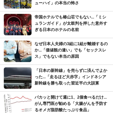
ューハイ」の本当の怖さ
帝国ホテルでも椿山荘でもない...「ミシ
ュランガイド」が太鼓判を押した意外す
ぎる日本のホテルの名前
なぜ日本人夫婦の3組に1組が離婚するの
か...「価値観の違い」でも「セックスレ
ス」でもない本当の原因
「日本の新幹線」を売らずに済んでよか
った...「走るほど大赤字」インドネシア
新幹線を勝ち取った習近平の大誤算
パカッと開けて週に1、2個食べるだけ...
がん専門医が勧める「大腸がんを予防す
るオメガ脂肪酸たっぷり食品」