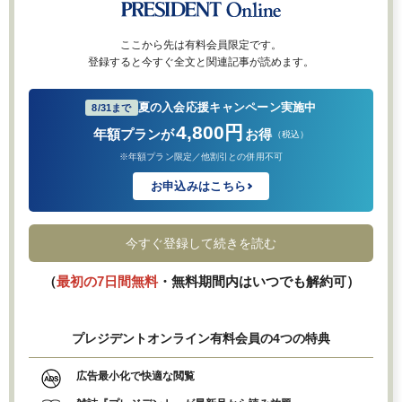
ここから先は有料会員限定です。
登録すると今すぐ全文と関連記事が読めます。
夏の入会応援キャンペーン実施中
8/31まで
4,800円
年額プランが
お得
（税込）
※年額プラン限定／他割引との併用不可
お申込みはこちら
今すぐ登録して続きを読む
（
最初の7日間無料
・無料期間内はいつでも解約可）
プレジデントオンライン有料会員の4つの特典
広告最小化で快適な閲覧