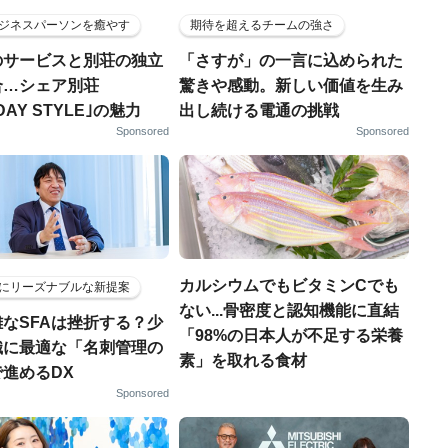
ジネスパーソンを癒やす
期待を超えるチームの強さ
のサービスと別荘の独立
「さすが」の一言に込められた
合…シェア別荘
驚きや感動。新しい価値を生み
DAY STYLE｣の魅力
出し続ける電通の挑戦
Sponsored
Sponsored
カルシウムでもビタミンCでも
にリーズナブルな新提案
ない...骨密度と認知機能に直結
なSFAは挫折する？少
「98%の日本人が不足する栄養
織に最適な「名刺管理の
素」を取れる食材
進めるDX
Sponsored