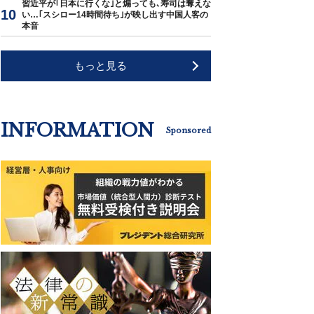
習近平が｢日本に行くな｣と煽っても､寿司は奪えな
い…｢スシロー14時間待ち｣が映し出す中国人客の
本音
もっと見る
INFORMATION
Sponsored