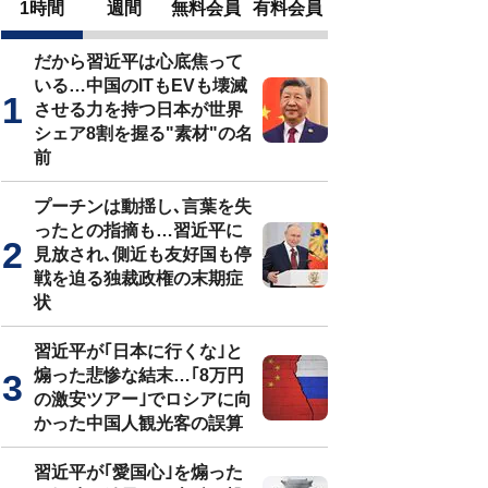
1時間
週間
無料会員
有料会員
だから習近平は心底焦って
いる…中国のITもEVも壊滅
させる力を持つ日本が世界
シェア8割を握る"素材"の名
前
プーチンは動揺し､言葉を失
ったとの指摘も…習近平に
見放され､側近も友好国も停
戦を迫る独裁政権の末期症
状
習近平が｢日本に行くな｣と
煽った悲惨な結末…｢8万円
の激安ツアー｣でロシアに向
かった中国人観光客の誤算
習近平が｢愛国心｣を煽った