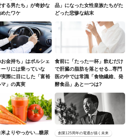
愛する男たち」が奇妙な
品」になった女性皇族たちがた
始めたワケ
どった悲惨な結末
のお金持ち」はポルシェ
食前に「たった一杯」飲むだけ
ラーリには乗っていな
で肝臓の脂肪を落とせる...専門
FPが実際に目にした「富裕
医の中では常識「食物繊維、発
ルマ」の真実
酵食品」あと一つは?
米よりやっかい...糖尿
創業125周年の電通が描く未来