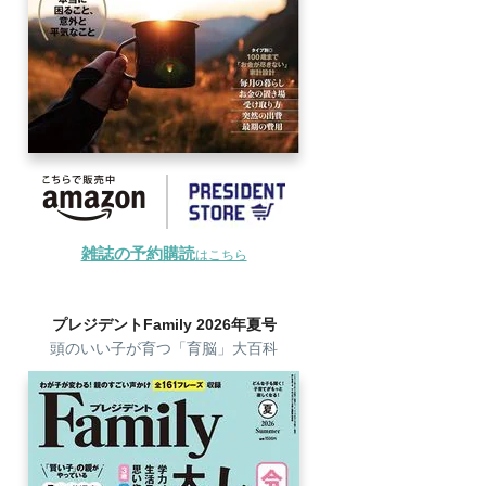
雑誌の予約購読
はこちら
プレジデントFamily 2026年夏号
頭のいい子が育つ「育脳」大百科