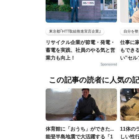
東京都｢HTT取組推進宣言企業｣
自分を整
リサイクル企業が節電・発電・
仕事に
蓄電を実践、社員のやる気と営
もでき
業力も向上！
い”セ
Sponsored
この記事の読者に人気の
体育館に「おうち」ができた...
11体の
能登半島地震で大活躍する「1
しい性行