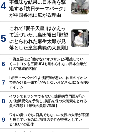
不気味な結果…日本兵を撃
退する｢抗日テーマパーク｣
が中国各地に広がる理由
これで｢愛子天皇｣はかえっ
て近づいた…島田裕巳｢野望
にとらわれた麻生太郎が見
落とした皇室典範の大原則｣
一流企業ほど｢働かないオジサン｣が増殖してい
く…トヨタも三菱UFJも逃れられない日本企業だ
けの"構造的欠陥"
｢ボディーバッグ｣より評判が悪い…休日のイオン
で見かける一発で｢だらしないお父さん｣になるNG
アイテム
イワシでもサンマでもない...糖尿病専門医が｢が
ん･動脈硬化を予防し､美肌を保つ栄養素をとれる
魚の種類｣【最強の魚活術3選】
ワキの臭いでも､口臭でもない…女性の大半が不潔
と感じているのに､75%の男性が見落としてい
る"臭い"の正体