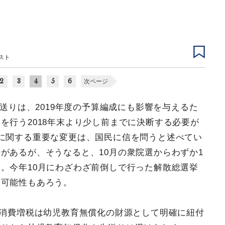
スト
2
3
4
5
6
次ページ
先送りは、2019年度の予算編成にも影響を与えるた
を行う2018年末より少し前までに決断する必要が
に関する重要な変更は、国民に信を問うと述べてい
があるが、そうなると、10月の衆院選からわずか1
。今年10月にわざわざ前倒しで行った解散総選挙
る可能性もあろう。
の消費増税は幼児教育無償化の財源として明確に紐付