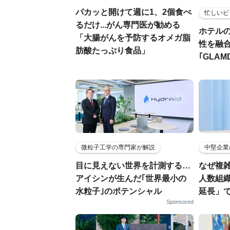
パカッと開けて週に1、2個食べ
忙しいビ
るだけ...がん専門医が勧める
ホテル
「大腸がんを予防するオメガ脂
性を融
肪酸たっぷり食品」
｢GLAM
微粒子工学の専門家が解説
中堅企業
目に見えない世界を計測する…
なぜ複雑
アイシンが生んだ｢世界最小の
人数組
水粒子｣のポテンシャル
延長」で
Sponsored