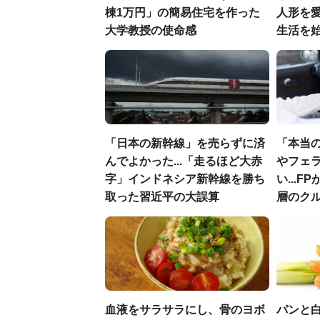
棟1万円」の簡易住宅を作った
人形を
大学教授の使命感
生活を
「日本の新幹線」を売らずに済
「本当
んでよかった...「走るほど大赤
やフェ
字」インドネシア新幹線を勝ち
い...
取った習近平の大誤算
層のク
血液をサラサラにし、骨のヨボ
パンと白