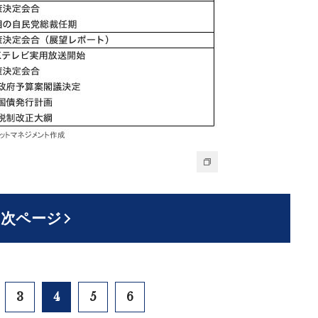
次ページ
3
4
5
6