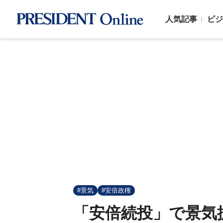
人気記事
ビジ
#景気
#安倍政権
「安倍続投」で景気