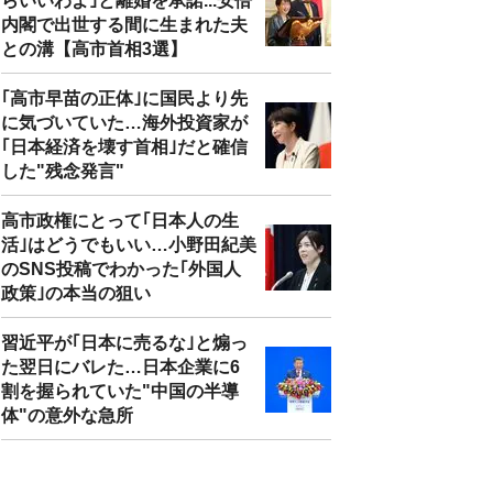
らいいわよ｣と離婚を承諾...安倍
内閣で出世する間に生まれた夫
との溝【高市首相3選】
｢高市早苗の正体｣に国民より先
に気づいていた…海外投資家が
｢日本経済を壊す首相｣だと確信
した"残念発言"
高市政権にとって｢日本人の生
活｣はどうでもいい…小野田紀美
のSNS投稿でわかった｢外国人
政策｣の本当の狙い
習近平が｢日本に売るな｣と煽っ
た翌日にバレた…日本企業に6
割を握られていた"中国の半導
体"の意外な急所