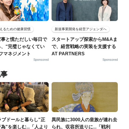
えるための健康習慣
新規事業開発を経営アジェンダへ
家事と慌ただしい毎日で
スタートアップ探索からM&Aま
る、“完璧じゃなくてい
で、経営戦略の実装を支援する
ルフマネジメント
AT PARTNERS
Sponsored
Sponsored
記事
ラブドールと暮らし"正
異民族に3000人の皇族が連れ去
為"を楽しむ...「人より
られ、収容所送りに...「戦利