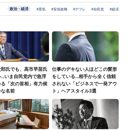
政治・経済
#景気
#安倍政権
#デフレ
#自民党
#経済
次郎氏でも、高市早苗氏
仕事のデキない人ほどこの髪形
...いま自民党内で急浮
をしている...相手から全く信頼
いる「次の首相」有力候
されない「ビジネスで一発アウ
外な名前
ト」ヘアスタイル3選