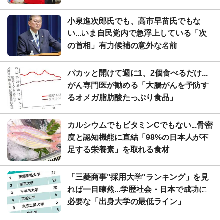
小泉進次郎氏でも、高市早苗氏でもな
い...いま自民党内で急浮上している「次
の首相」有力候補の意外な名前
パカッと開けて週に1、2個食べるだけ...
がん専門医が勧める「大腸がんを予防す
るオメガ脂肪酸たっぷり食品」
カルシウムでもビタミンCでもない...骨密
度と認知機能に直結「98%の日本人が不
足する栄養素」を取れる食材
「三菱商事"採用大学"ランキング」を見
れば一目瞭然...学歴社会・日本で成功に
必要な「出身大学の最低ライン」