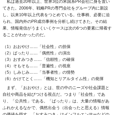
私は過去20年以上、世界3位の米国系PR会社に身を置い
てきた。2006年、戦略PRの専門会社をグループ内に新設
し、以来10年以上代表をつとめている。仕事柄、必要に迫
られ、国内外のPR成功事例を分析し続けてきた。その結
果、情報発信がうまくいくケースは次の6つの要素に帰着す
ることがわかったのだ。
（1）おおやけ……「社会性」の担保
（2）ばったり……「偶然性」の演出
（3）おすみつき……「信頼性」の確保
（4）そもそも……「普遍性」の視座
（5）しみじみ……「当事者性」の情勢
（6）かけてとく……「機知とリアルタイム性」の発揮
まず、「おおやけ」とは、世の中のニーズや社会課題と
自社や商品を結びつける視点だ。つまり「社会性」であ
り、「公共性」である。「ばったり」は、大量の情報があ
ふれかえるなかで、偶然出会う（出会ったと思える）情報
の価値を指す。「おすみつき」はインフルエンサーなどの