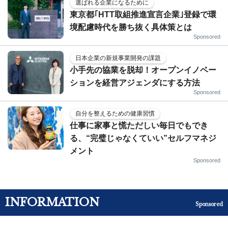
選ばれる企業になるために
東京都｢HTT取組推進宣言企業｣登録で環
境配慮時代を勝ち抜く具体策とは
Sponsored
日本企業の新規事業開発の課題
小手先の協業を脱却！オープンイノベー
ションを経営アジェンダにする方法
Sponsored
自分を整えるための健康習慣
仕事に家事と慌ただしい毎日でもでき
る、“完璧じゃなくていい”セルフマネジ
メント
Sponsored
INFORMATION
Sponsored