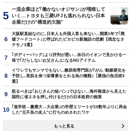
一流企業ほど｢働かないオジサン｣が増殖して
いく…トヨタも三菱UFJも逃れられない日本
企業だけの"構造的欠陥"
大阪駅直結なのに､日本人も外国人客も来ない…開業1年で｢廃
墟フードコート｣と呼ばれたピカピカ新施設の悲劇【残念なタ
テモノ3選】
｢ボディーバッグ｣より評判が悪い…休日のイオンで見かける一
発で｢だらしないお父さん｣になるNGアイテム
イワシでもサンマでもない...糖尿病専門医が｢がん･動脈硬化を
予防し､美肌を保つ栄養素をとれる魚の種類｣【最強の魚活術3
選】
怒るべきは｢おじさんの短パン｣ではない…海外報道から見えた
国民に省エネを押し付けるだけの日本政府の無策
｢進学校→慶應大→大企業｣の学歴エリートが10数年ぶりに再会
した"元不良の友人"に打ちのめされたワケ
もっと見る