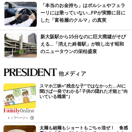
「本当のお金持ち」はポルシェやフェラ
ーリには乗っていない...FPが実際に目に
した「富裕層のクルマ」の真実
新大阪駅から15分なのに巨大廃墟がそび
える...「消えた終着駅」が映し出す昭和
のニュータウンの栄枯盛衰
スマホ三昧="残念な子"ではなかった…AIに
聞けば一発でわかる｢子供の隠れた才能と"向
いている職業"｣
トップページへ
太麺も細麺もショートもごちゃ混ぜ！ 食感