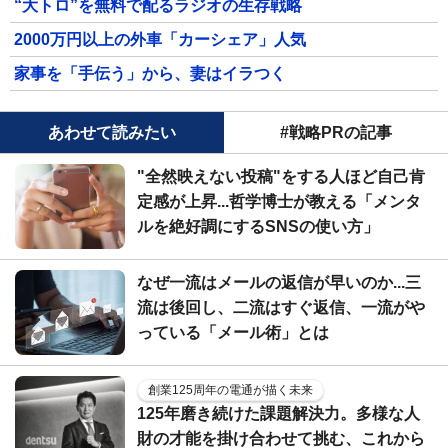
“大トロ”を無料で配るラジオの生存戦略
2000万円以上の外車「カーシェア」人気
家事を「手伝う」から、妻はイラつく
あわせて読みたい
#戦略PRの記事
"全然映えない投稿"をする人ほど自己肯
定感が上昇...哲学博士が教える「メンタ
ルを絶好調にするSNSの使い方」
なぜ一流はメールの返信が早いのか...三
流は後回し、二流はすぐ返信、一流がや
っている「メール術」とは
創業125周年の電通が描く未来
125年磨き続けた課題解決力。多様な人
財の才能を掛け合わせて挑む、これから