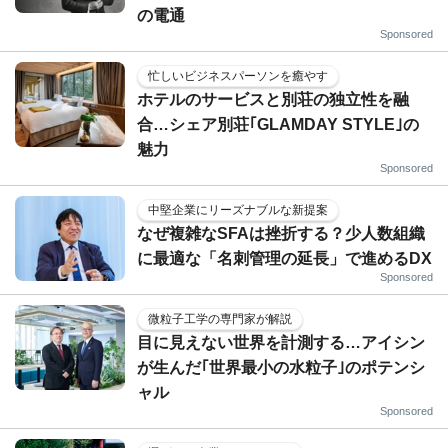
の電通
Sponsored
忙しいビジネスパーソンを癒やす
ホテルのサービスと別荘の独立性を融
合…シェア別荘｢GLAMDAY STYLE｣の
魅力
Sponsored
中堅企業にリーズナブルな新提案
なぜ複雑なSFAは挫折する？少人数組織
に最適な「名刺管理の延長」で進めるDX
Sponsored
微粒子工学の専門家が解説
目に見えない世界を計測する…アイシン
が生んだ｢世界最小の水粒子｣のポテンシ
ャル
Sponsored