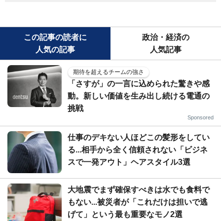
この記事の読者に
政治・経済の
人気の記事
人気記事
期待を超えるチームの強さ
「さすが」の一言に込められた驚きや感
動。新しい価値を生み出し続ける電通の
挑戦
Sponsored
仕事のデキない人ほどこの髪形をしてい
る...相手から全く信頼されない「ビジネ
スで一発アウト」ヘアスタイル3選
大地震でまず確保すべきは水でも食料で
もない...被災者が「これだけは担いで逃
げて」という最も重要なモノ2選