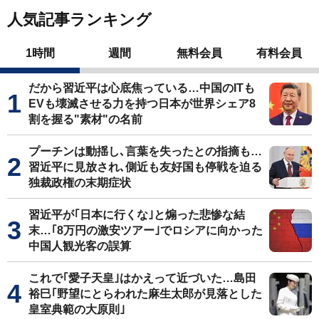
人気記事ランキング
1時間
週間
無料会員
有料会員
だから習近平は心底焦っている…中国のITも
EVも壊滅させる力を持つ日本が世界シェア8
割を握る"素材"の名前
プーチンは動揺し､言葉を失ったとの指摘も…
習近平に見放され､側近も友好国も停戦を迫る
独裁政権の末期症状
習近平が｢日本に行くな｣と煽った悲惨な結
末…｢8万円の激安ツアー｣でロシアに向かった
中国人観光客の誤算
これで｢愛子天皇｣はかえって近づいた…島田
裕巳｢野望にとらわれた麻生太郎が見落とした
皇室典範の大原則｣