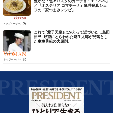
豊かな「色々パスタのカーチョ・エ・ペペ」
／『オステリア コマチーナ』亀井良真シェ
フの「家つまみレシピ」
トップページへ
これで｢愛子天皇｣はかえって近づいた…島田
裕巳｢野望にとらわれた麻生太郎が見落とし
た皇室典範の大原則｣
トップページへ