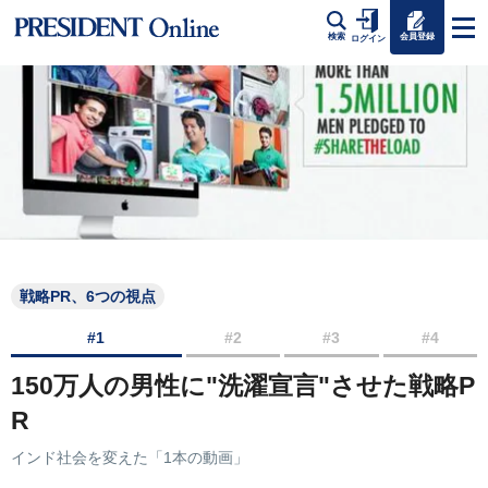
会員登録
検索
ログイン
戦略PR、6つの視点
#1
#2
#3
#4
150万人の男性に"洗濯宣言"させた戦略P
R
インド社会を変えた「1本の動画」