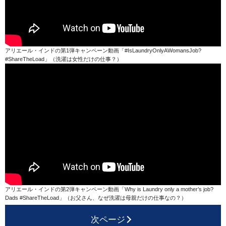
アリエール・インドの第1弾キャンペーン動画「#IsLaundryOnlyAWomansJob?
#ShareTheLoad」（洗濯は女性だけの仕事？）
アリエール・インドの第2弾キャンペーン動画「Why is Laundry only a mother’s job?
Dads #ShareTheLoad」（お父さん、なぜ洗濯は母親だけの仕事なの？）
次ページ