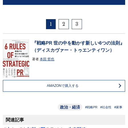
1
2
3
『戦略PR 世の中を動かす新しい6つの法則』
（ディスカヴァー・トゥエンティワン）
著者
本田 哲也
AMAZONで購入する
政治・経済
#戦略PR
#社会性
#家事
関連記事