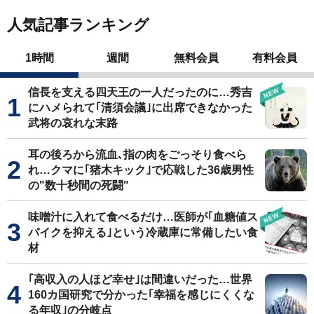
人気記事ランキング
1時間
週間
無料会員
有料会員
信長を支える四天王の一人だったのに…秀吉
にハメられて｢清須会議｣に出席できなかった
武将の哀れな末路
耳の後ろから流血､指の肉をごっそり食べら
れ…クマに｢猪木キック｣で応戦した36歳男性
の"数十秒間の死闘"
味噌汁に入れて食べるだけ…医師が｢血糖値ス
パイクを抑える｣という冷蔵庫に常備したい食
材
｢高収入の人ほど幸せ｣は間違いだった…世界
160カ国研究で分かった｢幸福を感じにくくな
る年収｣の分岐点