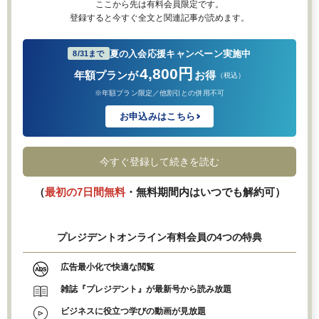
ここから先は有料会員限定です。
登録すると今すぐ全文と関連記事が読めます。
夏の入会応援キャンペーン実施中
8/31まで
4,800円
年額プランが
お得
（税込）
※年額プラン限定／他割引との併用不可
お申込みはこちら
今すぐ登録して続きを読む
（
最初の7日間無料
・無料期間内はいつでも解約可）
プレジデントオンライン有料会員の4つの特典
広告最小化で快適な閲覧
雑誌『プレジデント』が最新号から読み放題
ビジネスに役立つ学びの動画が見放題