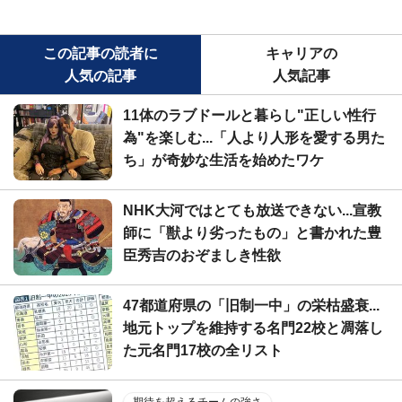
この記事の読者に
キャリアの
人気の記事
人気記事
11体のラブドールと暮らし"正しい性行
為"を楽しむ...「人より人形を愛する男た
ち」が奇妙な生活を始めたワケ
NHK大河ではとても放送できない...宣教
師に「獣より劣ったもの」と書かれた豊
臣秀吉のおぞましき性欲
47都道府県の「旧制一中」の栄枯盛衰...
地元トップを維持する名門22校と凋落し
た元名門17校の全リスト
期待を超えるチームの強さ