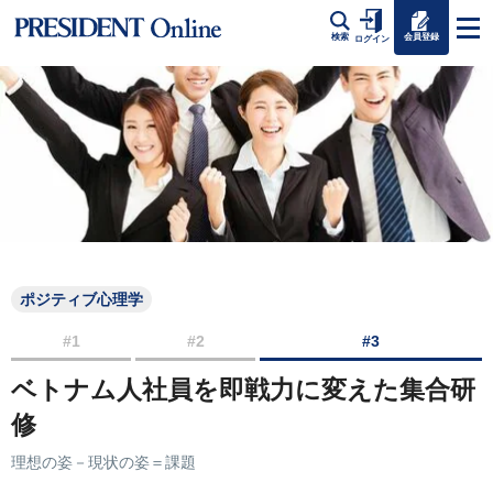
会員登録
検索
ログイン
ポジティブ心理学
#1
#2
#3
ベトナム人社員を即戦力に変えた集合研
修
理想の姿－現状の姿＝課題