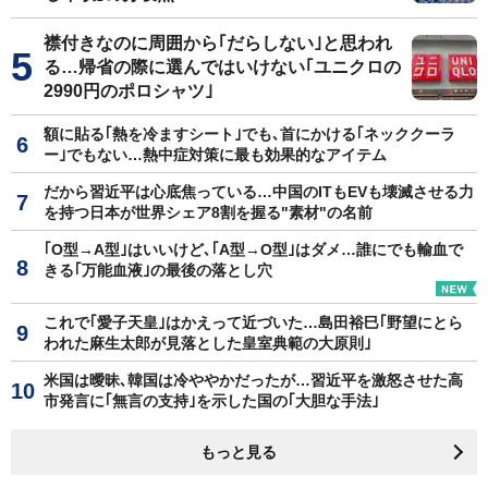
襟付きなのに周囲から｢だらしない｣と思われ
る…帰省の際に選んではいけない｢ユニクロの
2990円のポロシャツ｣
額に貼る｢熱を冷ますシート｣でも､首にかける｢ネッククーラ
ー｣でもない…熱中症対策に最も効果的なアイテム
だから習近平は心底焦っている…中国のITもEVも壊滅させる力
を持つ日本が世界シェア8割を握る"素材"の名前
｢O型→A型｣はいいけど､｢A型→O型｣はダメ…誰にでも輸血で
きる｢万能血液｣の最後の落とし穴
これで｢愛子天皇｣はかえって近づいた…島田裕巳｢野望にとら
われた麻生太郎が見落とした皇室典範の大原則｣
米国は曖昧､韓国は冷ややかだったが…習近平を激怒させた高
市発言に｢無言の支持｣を示した国の｢大胆な手法｣
もっと見る