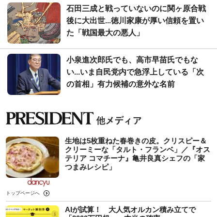
石田三成と戦っていないのに関ヶ原合戦
後に大出世...徳川家康が厚い信頼を置い
た「戦国最大の悪人」
小泉進次郎氏でも、高市早苗氏でもな
い...いま自民党内で急浮上している「次
の首相」有力候補の意外な名前
生地は5枚重ねた春巻きの皮。クリスピー＆
クリーミーな「タルト・フランベ」／『オス
テリア コマチーナ』亀井良真シェフの「家
つまみレシピ」
トップページへ
AIが試算！ 大人気オルカン積み立てで