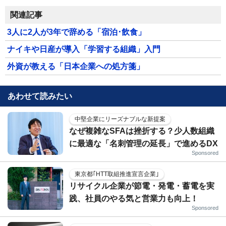
関連記事
3人に2人が3年で辞める「宿泊･飲食」
ナイキや日産が導入「学習する組織」入門
外資が教える「日本企業への処方箋」
あわせて読みたい
中堅企業にリーズナブルな新提案
なぜ複雑なSFAは挫折する？少人数組織
に最適な「名刺管理の延長」で進めるDX
Sponsored
東京都｢HTT取組推進宣言企業｣
リサイクル企業が節電・発電・蓄電を実
践、社員のやる気と営業力も向上！
Sponsored