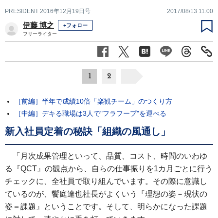
PRESIDENT 2016年12月19日号
2017/08/13 11:00
伊藤 博之
+フォロー
フリーライター
1
2
［前編］半年で成績10倍「楽観チーム」のつくり方
［中編］デキる職場は3人で"フラフープ"を運べる
新入社員定着の秘訣「組織の風通し」
「月次成果管理といって、品質、コスト、時間のいわゆ
る『QCT』の観点から、自らの仕事振りを1カ月ごとに行う
チェックに、全社員で取り組んでいます。その際に意識し
ているのが、饗庭達也社長がよくいう『理想の姿－現状の
姿＝課題』ということです。そして、明らかになった課題