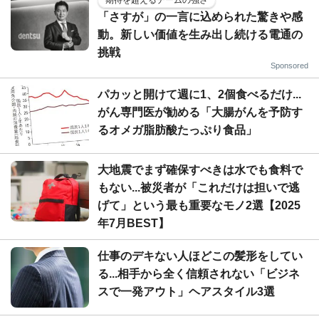
「さすが」の一言に込められた驚きや感
動。新しい価値を生み出し続ける電通の
挑戦
Sponsored
パカッと開けて週に1、2個食べるだけ...
がん専門医が勧める「大腸がんを予防す
るオメガ脂肪酸たっぷり食品」
大地震でまず確保すべきは水でも食料で
もない...被災者が「これだけは担いで逃
げて」という最も重要なモノ2選【2025
年7月BEST】
仕事のデキない人ほどこの髪形をしてい
る...相手から全く信頼されない「ビジネ
スで一発アウト」ヘアスタイル3選