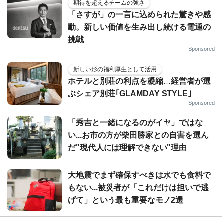
期待を超えるチームの強さ
「さすが」の一言に込められた驚きや感
動。新しい価値を生み出し続ける電通の
挑戦
Sponsored
新しい形の福利厚生として活用
ホテルと別荘の利点を凝縮…経営者が選
ぶシェア別荘｢GLAMDAY STYLE｣
Sponsored
「秀吉と一緒になるのがイヤ」ではな
い...お市の方が柴田勝家との自害を選ん
だ"現代人には理解できない"理由
大地震でまず確保すべきは水でも食料で
もない...被災者が「これだけは担いで逃
げて」という最も重要なモノ2選