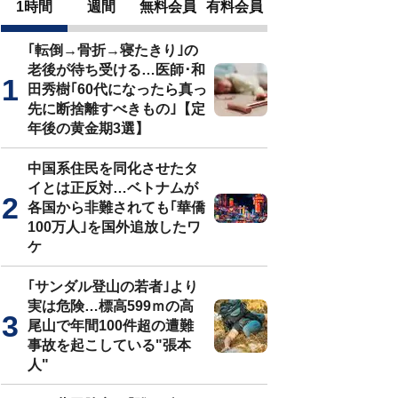
1時間
週間
無料会員
有料会員
｢転倒→骨折→寝たきり｣の
老後が待ち受ける…医師･和
田秀樹｢60代になったら真っ
先に断捨離すべきもの｣【定
年後の黄金期3選】
中国系住民を同化させたタ
イとは正反対…ベトナムが
各国から非難されても｢華僑
100万人｣を国外追放したワ
ケ
｢サンダル登山の若者｣より
実は危険…標高599ｍの高
尾山で年間100件超の遭難
事故を起こしている"張本
人"