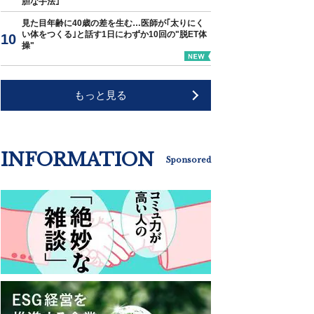
胆な手法｣
見た目年齢に40歳の差を生む…医師が｢太りにく
い体をつくる｣と話す1日にわずか10回の"脱ET体
操"
もっと見る
INFORMATION
Sponsored