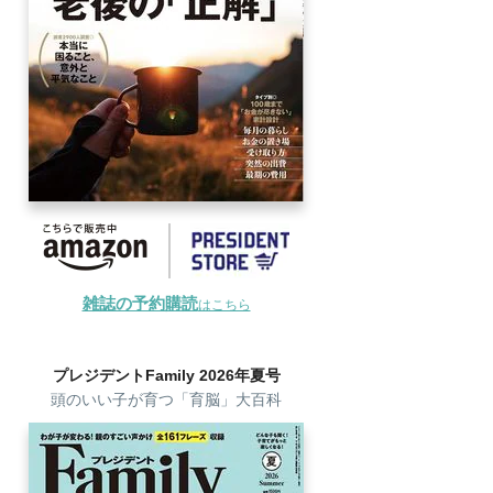
雑誌の予約購読
はこちら
プレジデントFamily 2026年夏号
頭のいい子が育つ「育脳」大百科