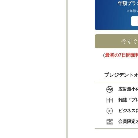
年額プラ
※年額
今すぐ
（
最初の7日間無
プレジデントオ
広告最小
雑誌『プ
ビジネス
会員限定