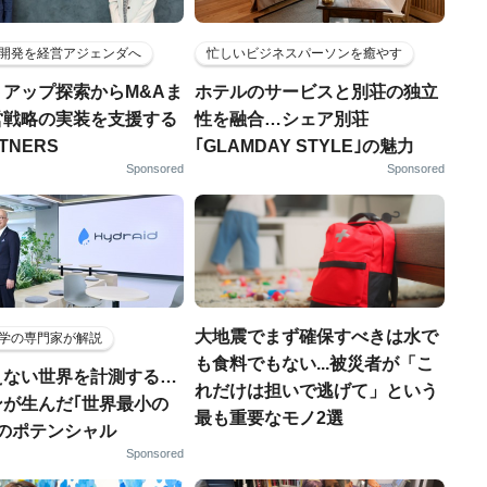
開発を経営アジェンダへ
忙しいビジネスパーソンを癒やす
トアップ探索からM&Aま
ホテルのサービスと別荘の独立
営戦略の実装を支援する
性を融合…シェア別荘
RTNERS
｢GLAMDAY STYLE｣の魅力
Sponsored
Sponsored
大地震でまず確保すべきは水で
学の専門家が解説
も食料でもない...被災者が「こ
えない世界を計測する…
れだけは担いで逃げて」という
ンが生んだ｢世界最小の
最も重要なモノ2選
｣のポテンシャル
Sponsored