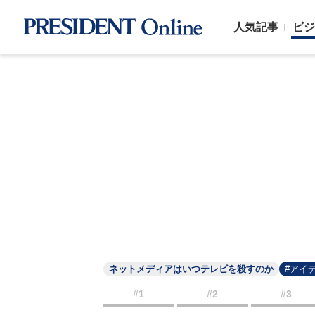
人気記事
ビジ
ネットメディアはいつテレビを殺すのか
#アイ
#1
#2
#3