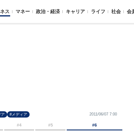
ネス
マネー
政治・経済
キャリア
ライフ
社会
会
2011/06/07 7:00
デア
#メディア
#4
#5
#6