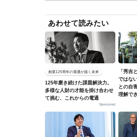
あわせて読みたい
「秀吉
創業125周年の電通が描く未来
ではない
125年磨き続けた課題解決力。
との自
多様な人財の才能を掛け合わせ
理解でき
て挑む、これからの電通
Sponsored