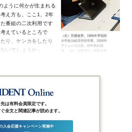
のように何かが生まれる
考え方も、ここ1、2年
した番組の二次利用です
と考えているところで
（右）宮腰俊男。1986年早稲田
ったり、ケンカをしたり
大学政治経済学部卒業。2006年
アミューズ入社、07年執行役
はないでしょうか」
員。（左）大野貴広。95年日本
大学法学部卒業、アミューズ入
社。2003年コンテンツ事業室
長、09年第2CS事業部次長。
ら先は有料会員限定です。
すぐ全文と関連記事が読めます。
の入会応援キャンペーン実施中