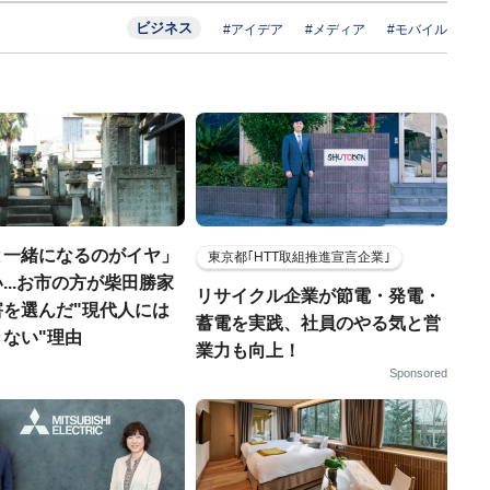
ビジネス
#アイデア
#メディア
#モバイル
と一緒になるのがイヤ」
東京都｢HTT取組推進宣言企業｣
...お市の方が柴田勝家
リサイクル企業が節電・発電・
害を選んだ"現代人には
蓄電を実践、社員のやる気と営
ない"理由
業力も向上！
Sponsored