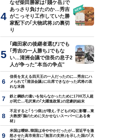
なぜ柴田勝家は｢賤ケ岳｣で
あっさり負けたのか…秀吉
がこっそり工作していた勝
家配下の｢大物武将｣の裏切
り
｢織田家の後継者選び｣でも
｢秀吉の一人勝ち｣でもな
い…清洲会議で信長の息子2
人が争った"本当の争点"
信長を支える四天王の一人だったのに…秀吉にハ
メられて｢清須会議｣に出席できなかった武将の哀
れな末路
鉄と鋼鉄の違いを知らなかったために1700万人超
が死亡…毛沢東の｢大躍進政策｣の悲劇的結末
不足すると｢うつ病｣が増え､子どものIQに影響…東
大教授｢脳のために欠かせないスーパーにある食
材｣
米国は曖昧､韓国は冷ややかだったが…習近平を激
怒させた高市発言に｢無言の支持｣を示した国の｢大