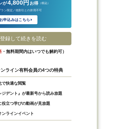
4,800円
ンが
お得
（税込）
プラン限定／他割引との併用不可
お申込みはこちら
登録して続きを読む
料
・無料期間内はいつでも解約可）
ンライン有料会員の4つの特典
化で快適な閲覧
レジデント』が最新号から読み放題
に役立つ学びの動画が見放題
オンラインイベント