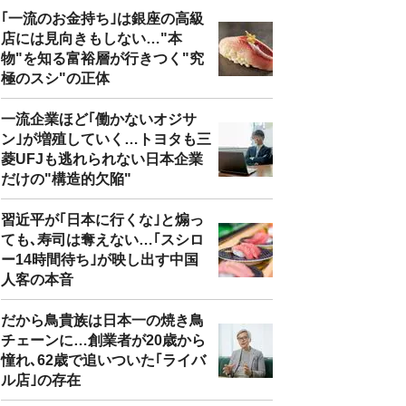
｢一流のお金持ち｣は銀座の高級
店には見向きもしない…"本
物"を知る富裕層が行きつく"究
極のスシ"の正体
一流企業ほど｢働かないオジサ
ン｣が増殖していく…トヨタも三
菱UFJも逃れられない日本企業
だけの"構造的欠陥"
習近平が｢日本に行くな｣と煽っ
ても､寿司は奪えない…｢スシロ
ー14時間待ち｣が映し出す中国
人客の本音
だから鳥貴族は日本一の焼き鳥
チェーンに…創業者が20歳から
憧れ､62歳で追いついた｢ライバ
ル店｣の存在