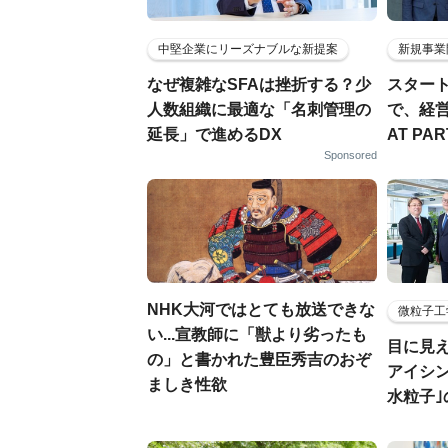
中堅企業にリーズナブルな新提案
新規事業
なぜ複雑なSFAは挫折する？少
スター
人数組織に最適な「名刺管理の
で、経
延長」で進めるDX
AT PA
Sponsored
NHK大河ではとても放送できな
微粒子工
い...宣教師に「獣より劣ったも
目に見
の」と書かれた豊臣秀吉のおぞ
アイシ
ましき性欲
水粒子