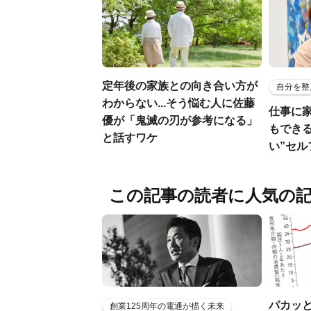
定年後の家族との向き合い方が
自分を整
わからない...そう悩む人に佐藤
仕事に
優が「鬼滅の刃が参考になる」
もでき
と話すワケ
い”セ
この記事の読者に人気の
パカッと
創業125周年の電通が描く未来