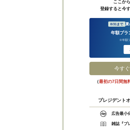
ここか
登録すると今
夏
8/31まで
年額プラ
※年額
今すぐ
（
最初の7日間無
プレジデントオ
広告最小
雑誌『プ