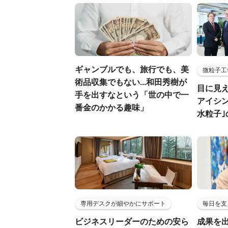
ギャンブルでも、旅行でも、美
微粒子工
術品収集でもない...和田秀樹が
目に見
手を出すなという「世の中で一
アイシ
番金のかかる趣味」
水粒子
専用デスクが細やかにサポート
毎日を支
ビジネスリーダーのための安ら
成果を