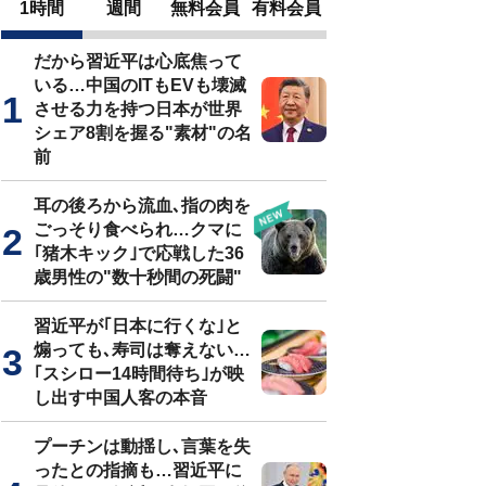
1時間
週間
無料会員
有料会員
だから習近平は心底焦って
いる…中国のITもEVも壊滅
させる力を持つ日本が世界
シェア8割を握る"素材"の名
前
耳の後ろから流血､指の肉を
ごっそり食べられ…クマに
｢猪木キック｣で応戦した36
歳男性の"数十秒間の死闘"
習近平が｢日本に行くな｣と
煽っても､寿司は奪えない…
｢スシロー14時間待ち｣が映
し出す中国人客の本音
プーチンは動揺し､言葉を失
ったとの指摘も…習近平に