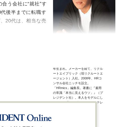
合う会社に“就社”す
0代後半までに転職す
、20代は、相当な売
海老原嗣生
●えびはら・つぐお 1964
年生まれ。メーカーを経て、リクル
ートエイブリック（現リクルートエ
ージェント）入社。2008年、HRコ
ンサル会社ニッチモ設立。
「HRmics」編集長。著書に『雇用
の常識「本当に見えるウソ」』（プ
レジデント社）。本人をモデルにし
たドラマ『エンゼルバンク』（テレ
ビ朝日系）放映中。