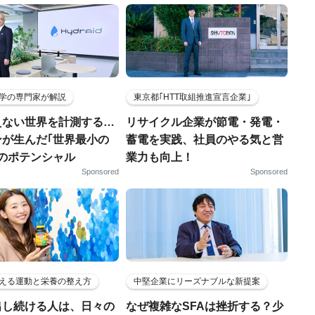
学の専門家が解説
東京都｢HTT取組推進宣言企業｣
えない世界を計測する…
リサイクル企業が節電・発電・
ンが生んだ｢世界最小の
蓄電を実践、社員のやる気と営
｣のポテンシャル
業力も向上！
Sponsored
Sponsored
える運動と栄養の整え方
中堅企業にリーズナブルな新提案
出し続ける人は、日々の
なぜ複雑なSFAは挫折する？少