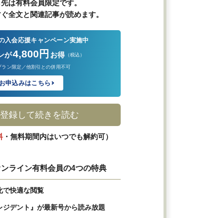
ら先は有料会員限定です。
すぐ全文と関連記事が読めます。
の入会応援キャンペーン実施中
4,800円
ンが
お得
（税込）
プラン限定／他割引との併用不可
お申込みはこちら
登録して続きを読む
料
・無料期間内はいつでも解約可）
ンライン有料会員の4つの特典
化で快適な閲覧
レジデント』が最新号から読み放題