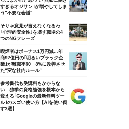
る…よかれと思って｢無駄に働き
すぎるオジサン｣が増やしてしま
う"不要な会議"
そりゃ意見が言えなくなるわ…
｢心理的安全性｣を壊す職場の4
つのNGフレーズ
喫煙者はボーナス1万円減…年
商92億円の｢明るいブラック企
業｣が離職率60→8%に改善させ
た"変な社内ルール"
参考書代も受講料もかからな
い…独学の資格勉強を根本から
変える｢Googleの最新無料ツー
ル｣のスゴい使い方【AIを使い倒
す3選】