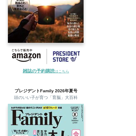
雑誌の予約購読
はこちら
プレジデントFamily 2026年夏号
頭のいい子が育つ「育脳」大百科