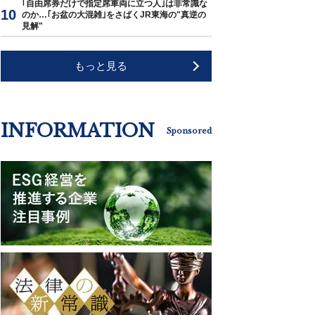
｢自由席券だけで指定席車両に立つ人｣は非常識な
のか…｢お盆の大混雑｣をさばくJR東海の"真逆の
見解"
もっと見る
INFORMATION
Sponsored