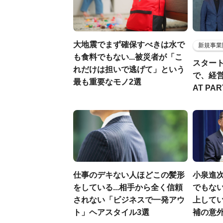
大地震でまず確保すべきは水で
新規事業
も食料でもない...被災者が「こ
スター
れだけは担いで逃げて」という
で、経
最も重要なモノ2選
AT PA
仕事のデキない人ほどこの髪形
小泉進
をしている...相手から全く信頼
でもない
されない「ビジネスで一発アウ
上して
ト」ヘアスタイル3選
補の意