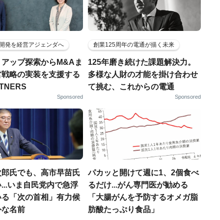
開発を経営アジェンダへ
創業125周年の電通が描く未来
トアップ探索からM&Aま
125年磨き続けた課題解決力。
営戦略の実装を支援する
多様な人財の才能を掛け合わせ
RTNERS
て挑む、これからの電通
Sponsored
Sponsored
次郎氏でも、高市早苗氏
パカッと開けて週に1、2個食べ
...いま自民党内で急浮
るだけ...がん専門医が勧める
いる「次の首相」有力候
「大腸がんを予防するオメガ脂
外な名前
肪酸たっぷり食品」