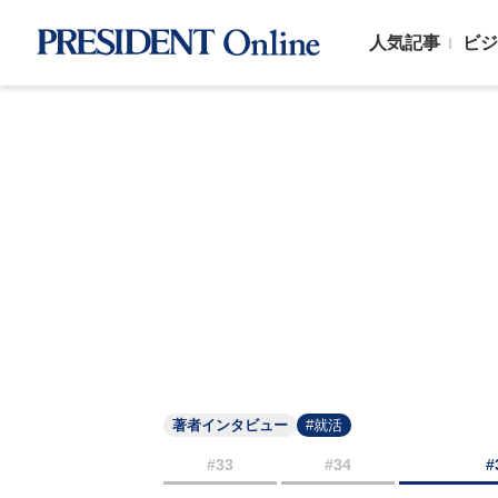
人気記事
ビジ
著者インタビュー
#就活
#33
#34
#