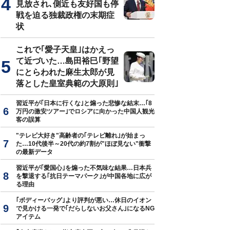
見放され､側近も友好国も停
戦を迫る独裁政権の末期症
状
これで｢愛子天皇｣はかえっ
て近づいた…島田裕巳｢野望
にとらわれた麻生太郎が見
落とした皇室典範の大原則｣
習近平が｢日本に行くな｣と煽った悲惨な結末…｢8
万円の激安ツアー｣でロシアに向かった中国人観光
客の誤算
"テレビ大好き"高齢者の｢テレビ離れ｣が始まっ
た…10代後半～20代の約7割が"ほぼ見ない"衝撃
の最新データ
習近平が｢愛国心｣を煽った不気味な結果…日本兵
を撃退する｢抗日テーマパーク｣が中国各地に広が
る理由
｢ボディーバッグ｣より評判が悪い…休日のイオン
で見かける一発で｢だらしないお父さん｣になるNG
アイテム