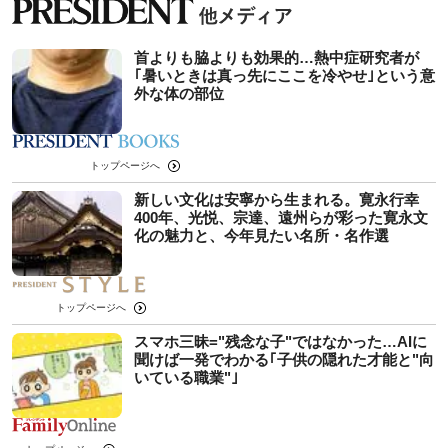
首よりも脇よりも効果的…熱中症研究者が
｢暑いときは真っ先にここを冷やせ｣という意
外な体の部位
トップページへ
新しい文化は安寧から生まれる。寛永行幸
400年、光悦、宗達、遠州らが彩った寛永文
化の魅力と、今年見たい名所・名作選
トップページへ
スマホ三昧="残念な子"ではなかった…AIに
聞けば一発でわかる｢子供の隠れた才能と"向
いている職業"｣