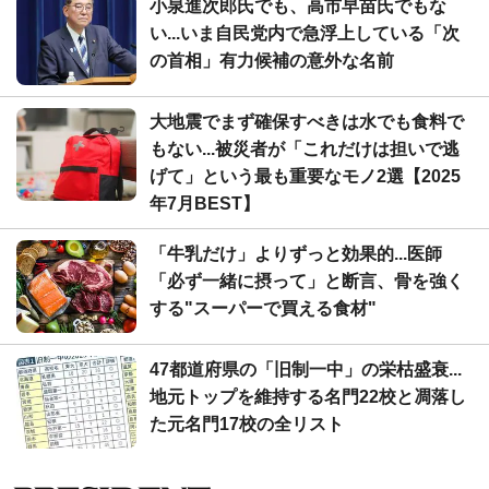
小泉進次郎氏でも、高市早苗氏でもな
い...いま自民党内で急浮上している「次
の首相」有力候補の意外な名前
大地震でまず確保すべきは水でも食料で
もない...被災者が「これだけは担いで逃
げて」という最も重要なモノ2選【2025
年7月BEST】
「牛乳だけ」よりずっと効果的...医師
「必ず一緒に摂って」と断言、骨を強く
する"スーパーで買える食材"
47都道府県の「旧制一中」の栄枯盛衰...
地元トップを維持する名門22校と凋落し
た元名門17校の全リスト