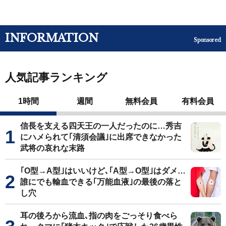
INFORMATION
Sponsored
人気記事ランキング
1時間
週間
無料会員
有料会員
信長を支える四天王の一人だったのに…秀吉
にハメられて｢清須会議｣に出席できなかった
武将の哀れな末路
｢O型→A型｣はいいけど､｢A型→O型｣はダメ…
誰にでも輸血できる｢万能血液｣の最後の落と
し穴
耳の後ろから流血､指の肉をごっそり食べら