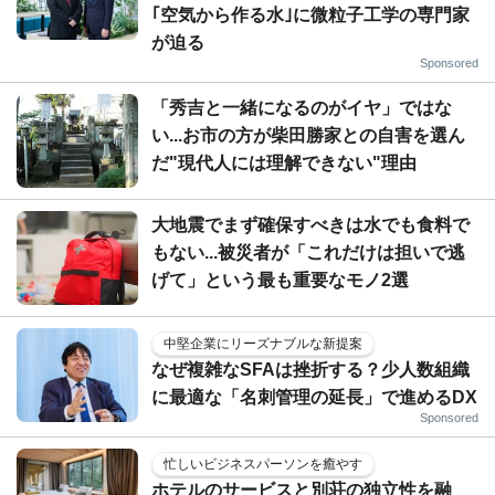
｢空気から作る水｣に微粒子工学の専門家
が迫る
Sponsored
「秀吉と一緒になるのがイヤ」ではな
い...お市の方が柴田勝家との自害を選ん
だ"現代人には理解できない"理由
大地震でまず確保すべきは水でも食料で
もない...被災者が「これだけは担いで逃
げて」という最も重要なモノ2選
中堅企業にリーズナブルな新提案
なぜ複雑なSFAは挫折する？少人数組織
に最適な「名刺管理の延長」で進めるDX
Sponsored
忙しいビジネスパーソンを癒やす
ホテルのサービスと別荘の独立性を融