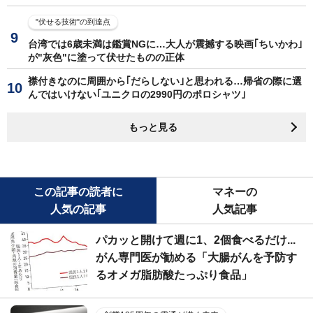
"伏せる技術"の到達点
台湾では6歳未満は鑑賞NGに…大人が震撼する映画｢ちいかわ｣
が"灰色"に塗って伏せたものの正体
襟付きなのに周囲から｢だらしない｣と思われる…帰省の際に選
んではいけない｢ユニクロの2990円のポロシャツ｣
もっと見る
この記事の読者に
マネーの
人気の記事
人気記事
パカッと開けて週に1、2個食べるだけ...
がん専門医が勧める「大腸がんを予防す
るオメガ脂肪酸たっぷり食品」