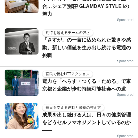
合…シェア別荘｢GLAMDAY STYLE｣の
魅力
Sponsored
期待を超えるチームの強さ
「さすが」の一言に込められた驚きや感
動。新しい価値を生み出し続ける電通の
挑戦
Sponsored
官民で挑むHTTアクション
電力を「へらす・つくる・ためる」で東
京都と企業が歩む持続可能社会への道
Sponsored
毎日を支える運動と栄養の整え方
成果を出し続ける人は、日々の健康管理
をどうセルフマネジメントしているのか
——
Sponsored