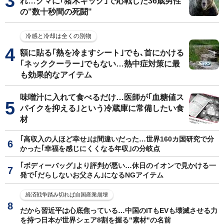
れ…クマに｢猪木キック｣で応戦した36歳男性
の"数十秒間の死闘"
冷感と冷却は全くの別物
額に貼る｢熱を冷ますシート｣でも､首にかける
｢ネッククーラー｣でもない…熱中症対策に最
も効果的なアイテム
味噌汁に入れて食べるだけ…医師が｢血糖値ス
パイクを抑える｣という冷蔵庫に常備したい食
材
｢高収入の人ほど幸せ｣は間違いだった…世界160カ国研究で分
かった｢幸福を感じにくくなる年収｣の分岐点
｢ボディーバッグ｣より評判が悪い…休日のイオンで見かける一
発で｢だらしないお父さん｣になるNGアイテム
経済戦争踏み切れば自国産業崩壊
だから習近平は心底焦っている…中国のITもEVも壊滅させる力
を持つ日本が世界シェア8割を握る"素材"の名前