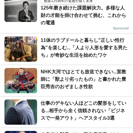
創業125周年の電通が描く未来
125年磨き続けた課題解決力。多様な人
財の才能を掛け合わせて挑む、これから
の電通
Sponsored
11体のラブドールと暮らし"正しい性行
為"を楽しむ...「人より人形を愛する男た
ち」が奇妙な生活を始めたワケ
NHK大河ではとても放送できない...宣教
師に「獣より劣ったもの」と書かれた豊
臣秀吉のおぞましき性欲
仕事のデキない人ほどこの髪形をしてい
る...相手から全く信頼されない「ビジネ
スで一発アウト」ヘアスタイル3選