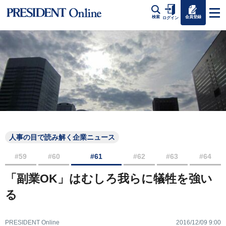
会員登録
検索
ログイン
人事の目で読み解く企業ニュース
#59
#60
#61
#62
#63
#64
「副業OK」はむしろ我らに犠牲を強い
る
PRESIDENT Online
2016/12/09 9:00