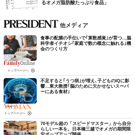
るオメガ脂肪酸たっぷり食品」
食事の配膳の手伝いで｢算数感覚｣が育つ…脳
科学者イチオシ｢家庭で数の概念に触れる｣機
会のつくり方
トップページへ
不足すると｢うつ病｣が増え､子どものIQに影
響…東大教授｢脳のために欠かせないスーパ
ーにある食材｣
トップページへ
70モデル超の「スピードマスター」から自分
らしい一本を。日本橋三越でオメガの期間限
定ポップアップ開催