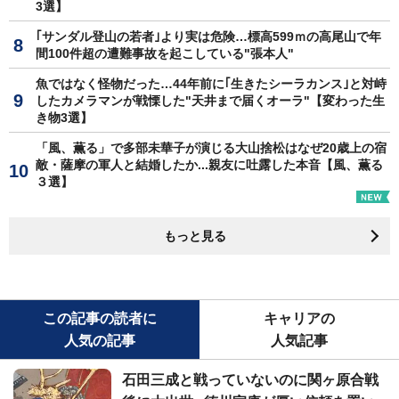
3選】
｢サンダル登山の若者｣より実は危険…標高599ｍの高尾山で年
間100件超の遭難事故を起こしている"張本人"
魚ではなく怪物だった…44年前に｢生きたシーラカンス｣と対峙
したカメラマンが戦慄した"天井まで届くオーラ"【変わった生
き物3選】
「風、薫る」で多部未華子が演じる大山捨松はなぜ20歳上の宿
敵・薩摩の軍人と結婚したか...親友に吐露した本音【風、薫る
３選】
もっと見る
この記事の読者に
キャリアの
人気の記事
人気記事
石田三成と戦っていないのに関ヶ原合戦