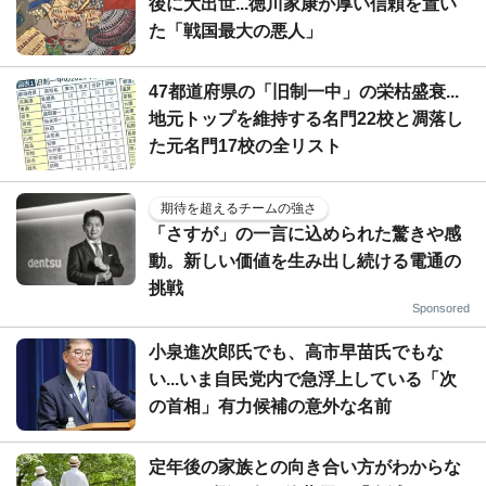
後に大出世...徳川家康が厚い信頼を置い
た「戦国最大の悪人」
47都道府県の「旧制一中」の栄枯盛衰...
地元トップを維持する名門22校と凋落し
た元名門17校の全リスト
期待を超えるチームの強さ
「さすが」の一言に込められた驚きや感
動。新しい価値を生み出し続ける電通の
挑戦
Sponsored
小泉進次郎氏でも、高市早苗氏でもな
い...いま自民党内で急浮上している「次
の首相」有力候補の意外な名前
定年後の家族との向き合い方がわからな