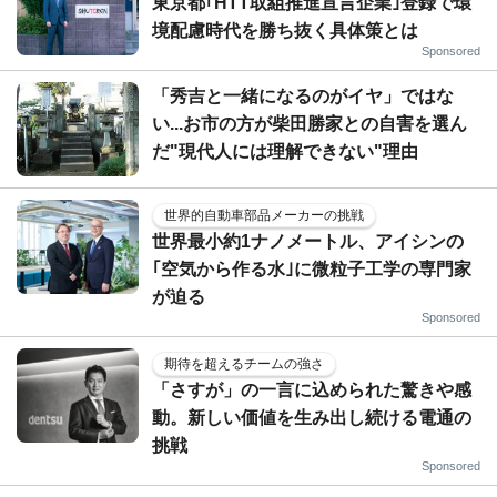
東京都｢HTT取組推進宣言企業｣登録で環
境配慮時代を勝ち抜く具体策とは
Sponsored
「秀吉と一緒になるのがイヤ」ではな
い...お市の方が柴田勝家との自害を選ん
だ"現代人には理解できない"理由
世界的自動車部品メーカーの挑戦
世界最小約1ナノメートル、アイシンの
｢空気から作る水｣に微粒子工学の専門家
が迫る
Sponsored
期待を超えるチームの強さ
「さすが」の一言に込められた驚きや感
動。新しい価値を生み出し続ける電通の
挑戦
Sponsored