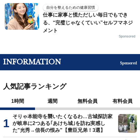
自分を整えるための健康習慣
仕事に家事と慌ただしい毎日でもでき
る、“完璧じゃなくていい”セルフマネジ
メント
Sponsored
INFORMATION
Sponsored
人気記事ランキング
1時間
週間
無料会員
有料会員
そりゃ本能寺を襲いたくなるわ…古城探訪家
が岐阜に2つある｢あけち城｣を訪ね実感し
た"光秀→信長の恨み"【豊臣兄弟！3選】