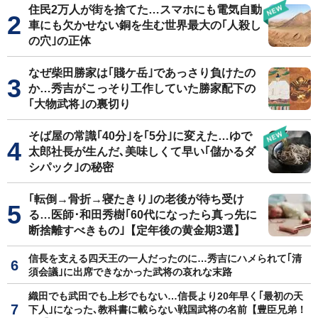
住民2万人が街を捨てた…スマホにも電気自動
車にも欠かせない銅を生む世界最大の｢人殺し
の穴｣の正体
なぜ柴田勝家は｢賤ケ岳｣であっさり負けたの
か…秀吉がこっそり工作していた勝家配下の
｢大物武将｣の裏切り
そば屋の常識｢40分｣を｢5分｣に変えた…ゆで
太郎社長が生んだ､美味しくて早い｢儲かるダ
シパック｣の秘密
｢転倒→骨折→寝たきり｣の老後が待ち受け
る…医師･和田秀樹｢60代になったら真っ先に
断捨離すべきもの｣【定年後の黄金期3選】
信長を支える四天王の一人だったのに…秀吉にハメられて｢清
須会議｣に出席できなかった武将の哀れな末路
織田でも武田でも上杉でもない…信長より20年早く｢最初の天
下人｣になった､教科書に載らない戦国武将の名前【豊臣兄弟！