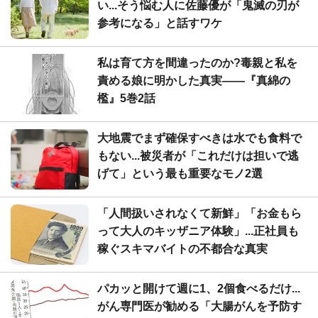
い...そう悩む人に佐藤優が「鬼滅の刃が
参考になる」と話すワケ
私は育て方を間違ったのか?毒親と私を
責める娘に明かした真実――『真綿の
檻』5巻2話
大地震でまず確保すべきは水でも食料で
もない...被災者が「これだけは担いで逃
げて」という最も重要なモノ2選
「人間扱いされなくて新鮮」「お金もら
って大人のキッザニア体験」...正社員も
稼ぐスキマバイトの不都合な真実
パカッと開けて週に1、2個食べるだけ...
がん専門医が勧める「大腸がんを予防す