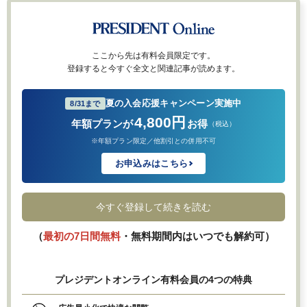
ここから先は有料会員限定です。
登録すると今すぐ全文と関連記事が読めます。
夏の入会応援キャンペーン実施中
8/31まで
4,800円
年額プランが
お得
（税込）
※年額プラン限定／他割引との併用不可
お申込みはこちら
今すぐ登録して続きを読む
（
最初の7日間無料
・無料期間内はいつでも解約可）
プレジデントオンライン有料会員の4つの特典