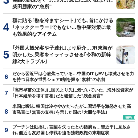
柴田勝家の"急所"
額に貼る｢熱を冷ますシート｣でも､首にかける
｢ネッククーラー｣でもない…熱中症対策に最
も効果的なアイテム
｢外国人観光客や子連れ｣より厄介…JR東海が
明かした､乗客をイライラさせる｢令和の新幹
線2大トラブル｣
だから習近平は心底焦っている…中国のITもEVも壊滅させる力
を持つ日本が世界シェア8割を握る"素材"の名前
｢高市早苗の正体｣に国民より先に気づいていた…海外投資家が
｢日本経済を壊す首相｣だと確信した"残念発言"
米国は曖昧､韓国は冷ややかだったが…習近平を激怒させた高
市発言に｢無言の支持｣を示した国の｢大胆な手法｣
プーチンは動揺し､言葉を失ったとの指摘も…習近平に見放さ
れ､側近も友好国も停戦を迫る独裁政権の末期症状