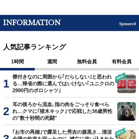
INFORMATION
Sponsored
人気記事ランキング
1時間
週間
無料会員
有料会員
襟付きなのに周囲から｢だらしない｣と思われ
る…帰省の際に選んではいけない｢ユニクロの
2990円のポロシャツ｣
耳の後ろから流血､指の肉をごっそり食べら
れ…クマに｢猪木キック｣で応戦した36歳男性
の"数十秒間の死闘"
｢お市の再婚｣で露呈した秀吉の腹黒さ…清須
会議の約束を守ったのに､滅亡に追い込まれた