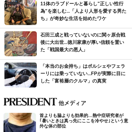
11体のラブドールと暮らし"正しい性行
為"を楽しむ...「人より人形を愛する男た
ち」が奇妙な生活を始めたワケ
石田三成と戦っていないのに関ヶ原合戦
後に大出世...徳川家康が厚い信頼を置い
た「戦国最大の悪人」
「本当のお金持ち」はポルシェやフェラ
ーリには乗っていない...FPが実際に目に
した「富裕層のクルマ」の真実
首よりも脇よりも効果的…熱中症研究者が
｢暑いときは真っ先にここを冷やせ｣という意
外な体の部位