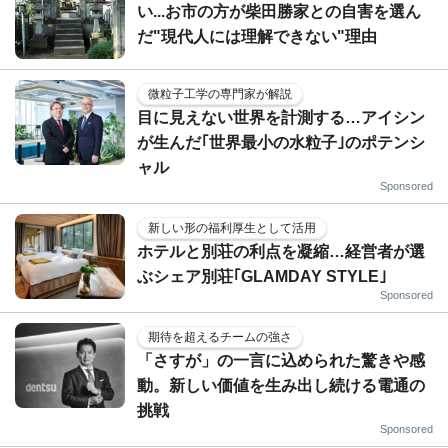
い...お市の方が柴田勝家との自害を選ん
だ"現代人には理解できない"理由
微粒子工学の専門家が解説
目に見えない世界を計測する…アイシン
が生んだ｢世界最小の水粒子｣のポテンシ
ャル
Sponsored
新しい形の福利厚生として活用
ホテルと別荘の利点を凝縮…経営者が選
ぶシェア別荘｢GLAMDAY STYLE｣
Sponsored
期待を超えるチームの強さ
「さすが」の一言に込められた驚きや感
動。新しい価値を生み出し続ける電通の
挑戦
Sponsored