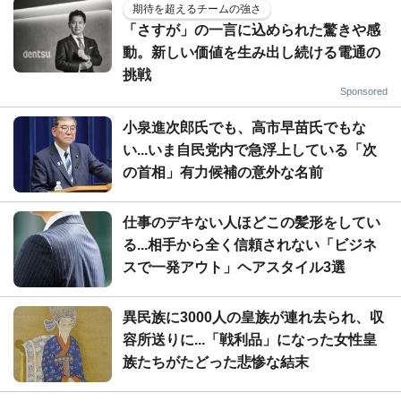
期待を超えるチームの強さ
「さすが」の一言に込められた驚きや感
動。新しい価値を生み出し続ける電通の
挑戦
Sponsored
小泉進次郎氏でも、高市早苗氏でもな
い...いま自民党内で急浮上している「次
の首相」有力候補の意外な名前
仕事のデキない人ほどこの髪形をしてい
る...相手から全く信頼されない「ビジネ
スで一発アウト」ヘアスタイル3選
異民族に3000人の皇族が連れ去られ、収
容所送りに...「戦利品」になった女性皇
族たちがたどった悲惨な結末