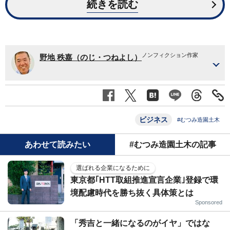
続きを読む
ノンフィクション作家
野地 秩嘉（のじ・つねよし）
ビジネス
#むつみ造園土木
あわせて読みたい
#むつみ造園土木の記事
選ばれる企業になるために
東京都｢HTT取組推進宣言企業｣登録で環
境配慮時代を勝ち抜く具体策とは
Sponsored
「秀吉と一緒になるのがイヤ」ではな