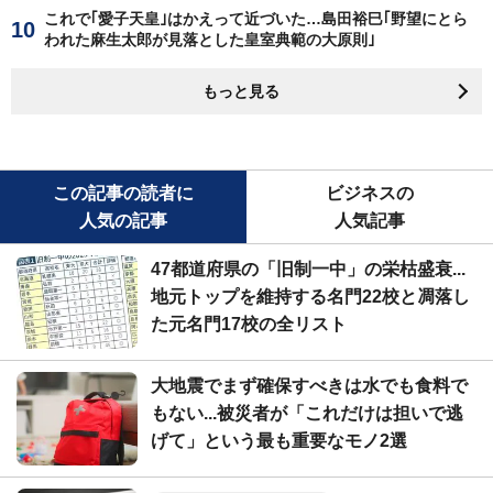
これで｢愛子天皇｣はかえって近づいた…島田裕巳｢野望にとら
われた麻生太郎が見落とした皇室典範の大原則｣
もっと見る
この記事の読者に
ビジネスの
人気の記事
人気記事
47都道府県の「旧制一中」の栄枯盛衰...
地元トップを維持する名門22校と凋落し
た元名門17校の全リスト
大地震でまず確保すべきは水でも食料で
もない...被災者が「これだけは担いで逃
げて」という最も重要なモノ2選