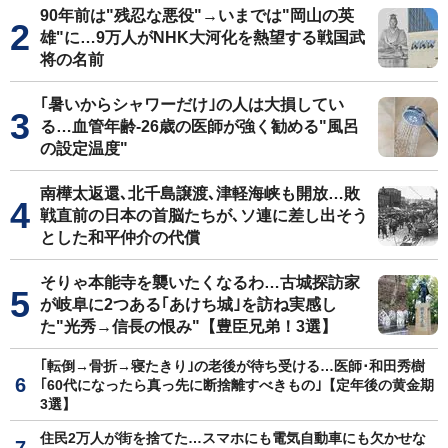
90年前は"残忍な悪役"→いまでは"岡山の英
雄"に…9万人がNHK大河化を熱望する戦国武
将の名前
｢暑いからシャワーだけ｣の人は大損してい
る…血管年齢-26歳の医師が強く勧める"風呂
の設定温度"
南樺太返還､北千島譲渡､津軽海峡も開放…敗
戦直前の日本の首脳たちが､ソ連に差し出そう
とした和平仲介の代償
そりゃ本能寺を襲いたくなるわ…古城探訪家
が岐阜に2つある｢あけち城｣を訪ね実感し
た"光秀→信長の恨み"【豊臣兄弟！3選】
｢転倒→骨折→寝たきり｣の老後が待ち受ける…医師･和田秀樹
｢60代になったら真っ先に断捨離すべきもの｣【定年後の黄金期
3選】
住民2万人が街を捨てた…スマホにも電気自動車にも欠かせな