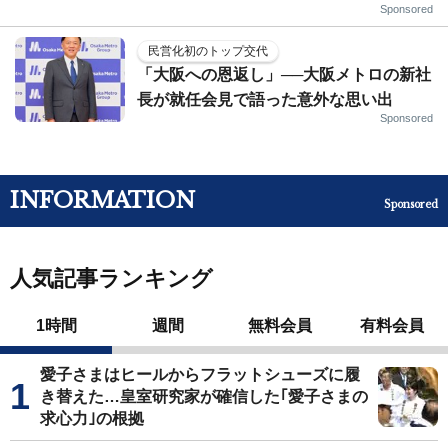
Sponsored
民営化初のトップ交代
「大阪への恩返し」──大阪メトロの新社
長が就任会見で語った意外な思い出
Sponsored
INFORMATION
Sponsored
人気記事ランキング
1時間
週間
無料会員
有料会員
愛子さまはヒールからフラットシューズに履
き替えた…皇室研究家が確信した｢愛子さまの
求心力｣の根拠