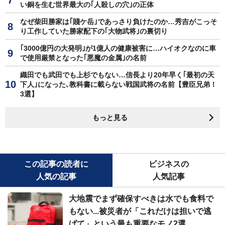
い銅を生む世界最大の｢人殺しの穴｣の正体
なぜ柴田勝家は｢賤ケ岳｣であっさり負けたのか…秀吉がこっそ
り工作していた勝家配下の｢大物武将｣の裏切り
｢3000億円の大発明｣が1億人の健康被害に…ハイオクなのに車
で使用厳禁となった｢悪魔の金属｣の名前
織田でも武田でも上杉でもない…信長より20年早く｢最初の天
下人｣になった､教科書に載らない戦国武将の名前【豊臣兄弟！
3選】
もっと見る
この記事の読者に
ビジネスの
人気の記事
人気記事
大地震でまず確保すべきは水でも食料で
もない...被災者が「これだけは担いで逃
げて」という最も重要なモノ2選