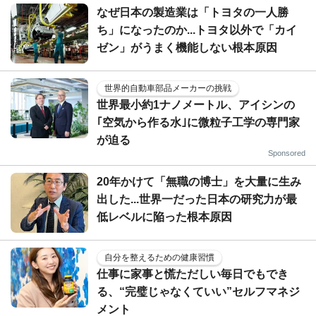
なぜ日本の製造業は「トヨタの一人勝
ち」になったのか...トヨタ以外で「カイ
ゼン」がうまく機能しない根本原因
世界的自動車部品メーカーの挑戦
世界最小約1ナノメートル、アイシンの
｢空気から作る水｣に微粒子工学の専門家
が迫る
Sponsored
20年かけて「無職の博士」を大量に生み
出した...世界一だった日本の研究力が最
低レベルに陥った根本原因
自分を整えるための健康習慣
仕事に家事と慌ただしい毎日でもでき
る、“完璧じゃなくていい”セルフマネジ
メント