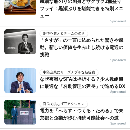
繊細な脂のりの刺身とサクサク3種盛り
フライ！黒瀬ぶりを堪能できる特別メニ
ュー
Sponsored
期待を超えるチームの強さ
「さすが」の一言に込められた驚きや感
動。新しい価値を生み出し続ける電通の
挑戦
Sponsored
中堅企業にリーズナブルな新提案
なぜ複雑なSFAは挫折する？少人数組織
に最適な「名刺管理の延長」で進めるDX
Sponsored
官民で挑むHTTアクション
電力を「へらす・つくる・ためる」で東
京都と企業が歩む持続可能社会への道
Sponsored