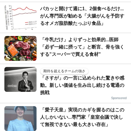
パカッと開けて週に1、2個食べるだけ...
がん専門医が勧める「大腸がんを予防す
るオメガ脂肪酸たっぷり食品」
「牛乳だけ」よりずっと効果的...医師
「必ず一緒に摂って」と断言、骨を強く
する"スーパーで買える食材"
期待を超えるチームの強さ
「さすが」の一言に込められた驚きや感
動。新しい価値を生み出し続ける電通の
挑戦
Sponsored
「愛子天皇」実現のカギを握るのはこの
人しかいない...専門家「皇室会議で決し
て無視できない最も大きい存在」