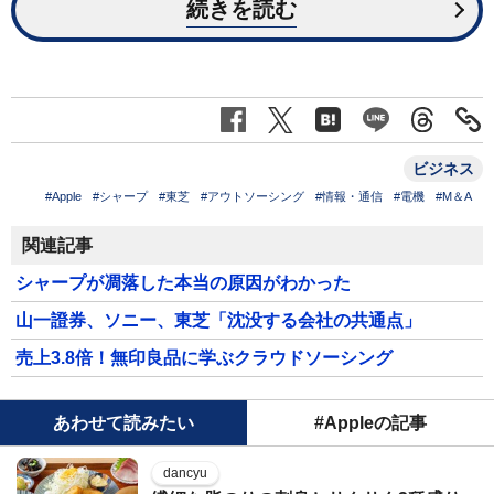
続きを読む
ビジネス
#Apple
#シャープ
#東芝
#アウトソーシング
#情報・通信
#電機
#M＆A
関連記事
シャープが凋落した本当の原因がわかった
山一證券、ソニー、東芝「沈没する会社の共通点」
売上3.8倍！無印良品に学ぶクラウドソーシング
あわせて読みたい
#Appleの記事
dancyu