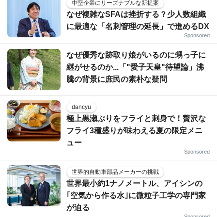
中堅企業にリーズナブルな新提案
なぜ複雑なSFAは挫折する？少人数組織
に最適な「名刺管理の延長」で進めるDX
Sponsored
なぜ優秀な跡取り娘がいるのに甥っ子に
継がせるのか...「"愛子天皇"待望論」沸
騰の背景に庶民の素朴な疑問
dancyu
極上黒瀬ぶりをフライと刺身で！贅沢な
フライ3種盛りが味わえる夏の限定メニ
ュー
Sponsored
世界的自動車部品メーカーの挑戦
世界最小約1ナノメートル、アイシンの
｢空気から作る水｣に微粒子工学の専門家
が迫る
Sponsored