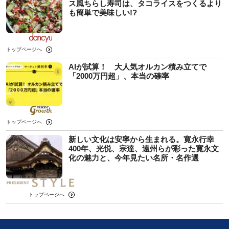
ス風ちらし寿司は、タコライスをつくるより
も簡単で美味しい!?
トップページへ
AIが試算！ 大人気オルカン積み立てで
「2000万円超」、本当の確率
トップページへ
新しい文化は安寧から生まれる。寛永行幸
400年、光悦、宗達、遠州らが彩った寛永文
化の魅力と、今年見たい名所・名作選
トップページへ