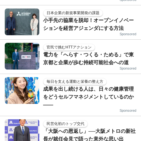
日本企業の新規事業開発の課題
小手先の協業を脱却！オープンイノベー
ションを経営アジェンダにする方法
Sponsored
官民で挑むHTTアクション
電力を「へらす・つくる・ためる」で東
京都と企業が歩む持続可能社会への道
Sponsored
毎日を支える運動と栄養の整え方
成果を出し続ける人は、日々の健康管理
をどうセルフマネジメントしているのか
——
Sponsored
民営化初のトップ交代
「大阪への恩返し」──大阪メトロの新社
長が就任会見で語った意外な思い出