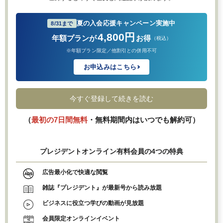
夏の入会応援キャンペーン実施中
8/31まで
4,800円
年額プランが
お得
（税込）
※年額プラン限定／他割引との併用不可
お申込みはこちら
今すぐ登録して続きを読む
（
最初の7日間無料
・無料期間内はいつでも解約可）
プレジデントオンライン有料会員の4つの特典
広告最小化で快適な閲覧
雑誌『プレジデント』が最新号から読み放題
ビジネスに役立つ学びの動画が見放題
会員限定オンラインイベント