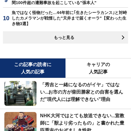
間100件超の遭難事故を起こしている"張本人"
魚ではなく怪物だった…44年前に｢生きたシーラカンス｣と対峙
したカメラマンが戦慄した"天井まで届くオーラ"【変わった生
き物3選】
もっと見る
この記事の読者に
キャリアの
人気の記事
人気記事
「秀吉と一緒になるのがイヤ」ではな
い...お市の方が柴田勝家との自害を選ん
だ"現代人には理解できない"理由
NHK大河ではとても放送できない...宣教
師に「獣より劣ったもの」と書かれた豊
臣秀吉のおぞましき性欲