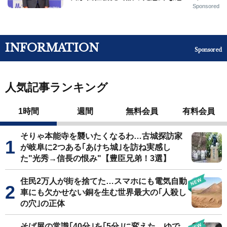
Sponsored
INFORMATION
Sponsored
人気記事ランキング
1時間
週間
無料会員
有料会員
そりゃ本能寺を襲いたくなるわ…古城探訪家
が岐阜に2つある｢あけち城｣を訪ね実感し
た"光秀→信長の恨み"【豊臣兄弟！3選】
住民2万人が街を捨てた…スマホにも電気自動
車にも欠かせない銅を生む世界最大の｢人殺し
の穴｣の正体
そば屋の常識｢40分｣を｢5分｣に変えた…ゆで