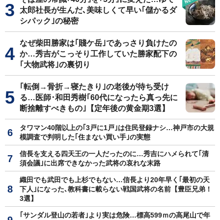
太郎社長が生んだ､美味しくて早い｢儲かるダ
シパック｣の秘密
なぜ柴田勝家は｢賤ケ岳｣であっさり負けたの
か…秀吉がこっそり工作していた勝家配下の
｢大物武将｣の裏切り
｢転倒→骨折→寝たきり｣の老後が待ち受け
る…医師･和田秀樹｢60代になったら真っ先に
断捨離すべきもの｣【定年後の黄金期3選】
タワマン40階以上の｢3戸に1戸｣は住民登録ナシ…神戸市の大規
模調査で判明した｢住まない買い手｣の実態
信長を支える四天王の一人だったのに…秀吉にハメられて｢清
須会議｣に出席できなかった武将の哀れな末路
織田でも武田でも上杉でもない…信長より20年早く｢最初の天
下人｣になった､教科書に載らない戦国武将の名前【豊臣兄弟！
3選】
｢サンダル登山の若者｣より実は危険…標高599ｍの高尾山で年