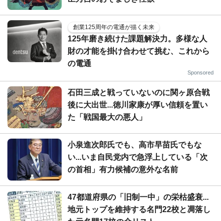
創業125周年の電通が描く未来
125年磨き続けた課題解決力。多様な人
財の才能を掛け合わせて挑む、これから
の電通
Sponsored
石田三成と戦っていないのに関ヶ原合戦
後に大出世...徳川家康が厚い信頼を置い
た「戦国最大の悪人」
小泉進次郎氏でも、高市早苗氏でもな
い...いま自民党内で急浮上している「次
の首相」有力候補の意外な名前
47都道府県の「旧制一中」の栄枯盛衰...
地元トップを維持する名門22校と凋落し