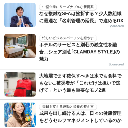
中堅企業にリーズナブルな新提案
なぜ複雑なSFAは挫折する？少人数組織
に最適な「名刺管理の延長」で進めるDX
Sponsored
忙しいビジネスパーソンを癒やす
ホテルのサービスと別荘の独立性を融
合…シェア別荘｢GLAMDAY STYLE｣の
魅力
Sponsored
大地震でまず確保すべきは水でも食料で
もない...被災者が「これだけは担いで逃
げて」という最も重要なモノ2選
毎日を支える運動と栄養の整え方
成果を出し続ける人は、日々の健康管理
をどうセルフマネジメントしているのか
——