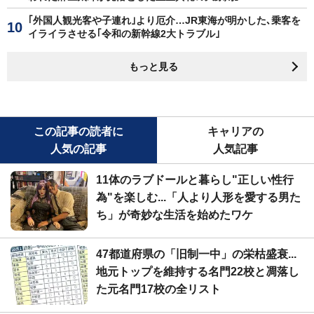
｢外国人観光客や子連れ｣より厄介…JR東海が明かした､乗客を
イライラさせる｢令和の新幹線2大トラブル｣
もっと見る
この記事の読者に
キャリアの
人気の記事
人気記事
11体のラブドールと暮らし"正しい性行
為"を楽しむ...「人より人形を愛する男た
ち」が奇妙な生活を始めたワケ
47都道府県の「旧制一中」の栄枯盛衰...
地元トップを維持する名門22校と凋落し
た元名門17校の全リスト