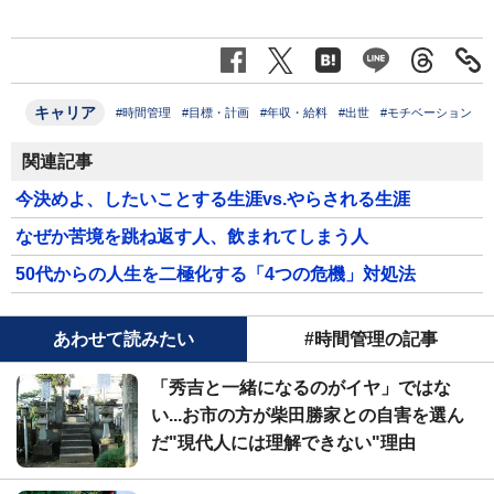
キャリア
#時間管理
#目標・計画
#年収・給料
#出世
#モチベーション
関連記事
今決めよ、したいことする生涯vs.やらされる生涯
なぜか苦境を跳ね返す人、飲まれてしまう人
50代からの人生を二極化する「4つの危機」対処法
あわせて読みたい
#時間管理の記事
「秀吉と一緒になるのがイヤ」ではな
い...お市の方が柴田勝家との自害を選ん
だ"現代人には理解できない"理由