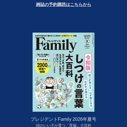
雑誌の予約購読はこちらから
プレジデントFamily 2026年夏号
頭のいい子が育つ「育脳」大百科