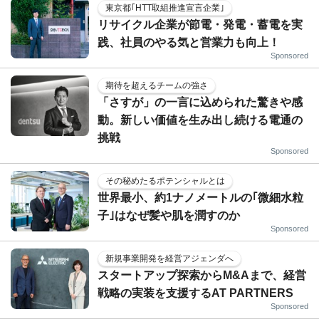
東京都｢HTT取組推進宣言企業｣
リサイクル企業が節電・発電・蓄電を実
践、社員のやる気と営業力も向上！
Sponsored
期待を超えるチームの強さ
「さすが」の一言に込められた驚きや感
動。新しい価値を生み出し続ける電通の
挑戦
Sponsored
その秘めたるポテンシャルとは
世界最小、約1ナノメートルの｢微細水粒
子｣はなぜ髪や肌を潤すのか
Sponsored
新規事業開発を経営アジェンダへ
スタートアップ探索からM&Aまで、経営
戦略の実装を支援するAT PARTNERS
Sponsored