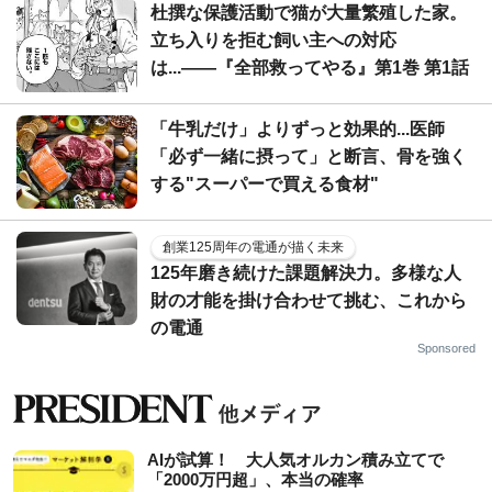
杜撰な保護活動で猫が大量繁殖した家。
立ち入りを拒む飼い主への対応
は...――『全部救ってやる』第1巻 第1話
「牛乳だけ」よりずっと効果的...医師
「必ず一緒に摂って」と断言、骨を強く
する"スーパーで買える食材"
創業125周年の電通が描く未来
125年磨き続けた課題解決力。多様な人
財の才能を掛け合わせて挑む、これから
の電通
Sponsored
AIが試算！ 大人気オルカン積み立てで
「2000万円超」、本当の確率