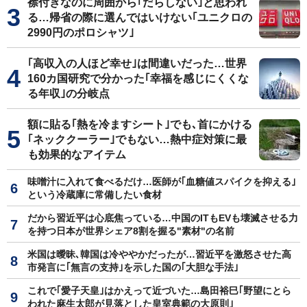
襟付きなのに周囲から｢だらしない｣と思われ
る…帰省の際に選んではいけない｢ユニクロの
2990円のポロシャツ｣
｢高収入の人ほど幸せ｣は間違いだった…世界
160カ国研究で分かった｢幸福を感じにくくな
る年収｣の分岐点
額に貼る｢熱を冷ますシート｣でも､首にかける
｢ネッククーラー｣でもない…熱中症対策に最
も効果的なアイテム
味噌汁に入れて食べるだけ…医師が｢血糖値スパイクを抑える｣
という冷蔵庫に常備したい食材
だから習近平は心底焦っている…中国のITもEVも壊滅させる力
を持つ日本が世界シェア8割を握る"素材"の名前
米国は曖昧､韓国は冷ややかだったが…習近平を激怒させた高
市発言に｢無言の支持｣を示した国の｢大胆な手法｣
これで｢愛子天皇｣はかえって近づいた…島田裕巳｢野望にとら
われた麻生太郎が見落とした皇室典範の大原則｣