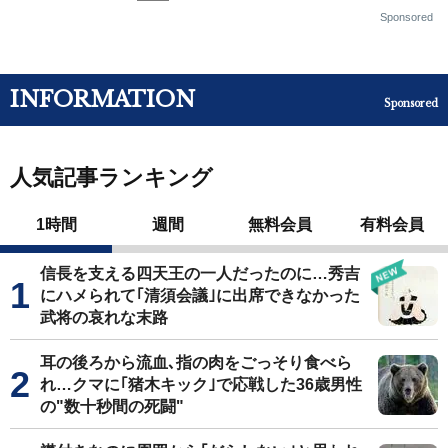
Sponsored
INFORMATION
Sponsored
人気記事ランキング
1時間
週間
無料会員
有料会員
信長を支える四天王の一人だったのに…秀吉
にハメられて｢清須会議｣に出席できなかった
武将の哀れな末路
耳の後ろから流血､指の肉をごっそり食べら
れ…クマに｢猪木キック｣で応戦した36歳男性
の"数十秒間の死闘"