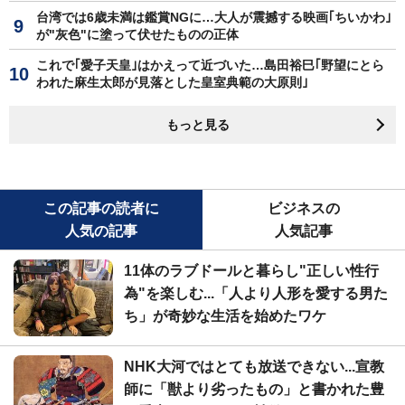
台湾では6歳未満は鑑賞NGに…大人が震撼する映画｢ちいかわ｣
が"灰色"に塗って伏せたものの正体
これで｢愛子天皇｣はかえって近づいた…島田裕巳｢野望にとら
われた麻生太郎が見落とした皇室典範の大原則｣
もっと見る
この記事の読者に
ビジネスの
人気の記事
人気記事
11体のラブドールと暮らし"正しい性行
為"を楽しむ...「人より人形を愛する男た
ち」が奇妙な生活を始めたワケ
NHK大河ではとても放送できない...宣教
師に「獣より劣ったもの」と書かれた豊