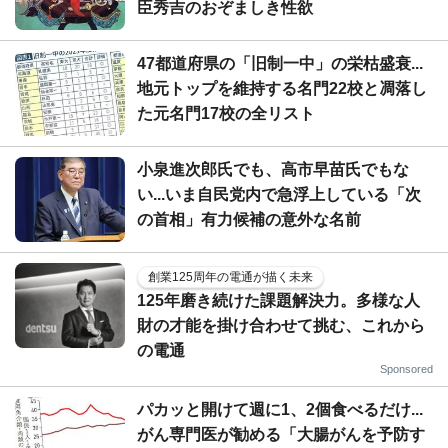
臣秀吉のおぞましき性欲
47都道府県の「旧制一中」の栄枯盛衰...
地元トップを維持する名門22校と凋落し
た元名門17校の全リスト
小泉進次郎氏でも、高市早苗氏でもな
い...いま自民党内で急浮上している「次
の首相」有力候補の意外な名前
創業125周年の電通が描く未来
125年磨き続けた課題解決力。多様な人
財の才能を掛け合わせて挑む、これから
の電通
Sponsored
パカッと開けて週に1、2個食べるだけ...
がん専門医が勧める「大腸がんを予防す