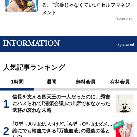
る、“完璧じゃなくていい”セルフマネジ
メント
Sponsored
INFORMATION
Sponsored
人気記事ランキング
1時間
週間
無料会員
有料会員
信長を支える四天王の一人だったのに…秀吉
にハメられて｢清須会議｣に出席できなかった
武将の哀れな末路
｢O型→A型｣はいいけど､｢A型→O型｣はダメ…
誰にでも輸血できる｢万能血液｣の最後の落と