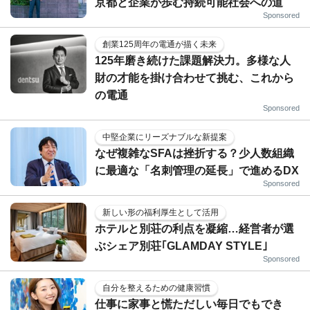
京都と企業が歩む持続可能社会への道
Sponsored
創業125周年の電通が描く未来
125年磨き続けた課題解決力。多様な人
財の才能を掛け合わせて挑む、これから
の電通
Sponsored
中堅企業にリーズナブルな新提案
なぜ複雑なSFAは挫折する？少人数組織
に最適な「名刺管理の延長」で進めるDX
Sponsored
新しい形の福利厚生として活用
ホテルと別荘の利点を凝縮…経営者が選
ぶシェア別荘｢GLAMDAY STYLE｣
Sponsored
自分を整えるための健康習慣
仕事に家事と慌ただしい毎日でもでき