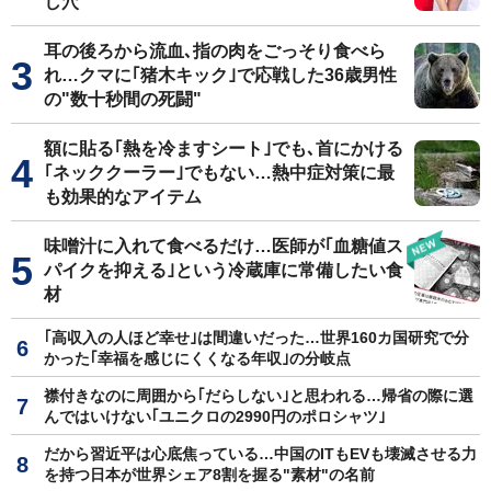
し穴
耳の後ろから流血､指の肉をごっそり食べら
れ…クマに｢猪木キック｣で応戦した36歳男性
の"数十秒間の死闘"
額に貼る｢熱を冷ますシート｣でも､首にかける
｢ネッククーラー｣でもない…熱中症対策に最
も効果的なアイテム
味噌汁に入れて食べるだけ…医師が｢血糖値ス
パイクを抑える｣という冷蔵庫に常備したい食
材
｢高収入の人ほど幸せ｣は間違いだった…世界160カ国研究で分
かった｢幸福を感じにくくなる年収｣の分岐点
襟付きなのに周囲から｢だらしない｣と思われる…帰省の際に選
んではいけない｢ユニクロの2990円のポロシャツ｣
だから習近平は心底焦っている…中国のITもEVも壊滅させる力
を持つ日本が世界シェア8割を握る"素材"の名前