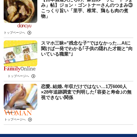
み」帖】ジョン・ゴントナーさんのつまみ③
こっくり旨い「里芋、椎茸、鶏もも肉の煮
物」
トップページへ
スマホ三昧="残念な子"ではなかった…AIに
聞けば一発でわかる｢子供の隠れた才能と"向
いている職業"｣
トップページへ
恋愛､結婚､年収だけではない…1万6000人
×28年追跡調査で判明した｢容姿と寿命｣の無
視できない関係
トップページへ