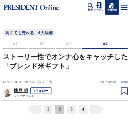
会員登録
検索
ログイン
高くても売れる！4大法則
#1
#2
#3
#4
ストーリー性でオンナ心をキャッチした
「ブレンド米ギフト」
PRESIDENT 2015年3月16日号
2015/05/01 10:00
勝見 明
+フォロー
ジャーナリスト
1
2
3
4