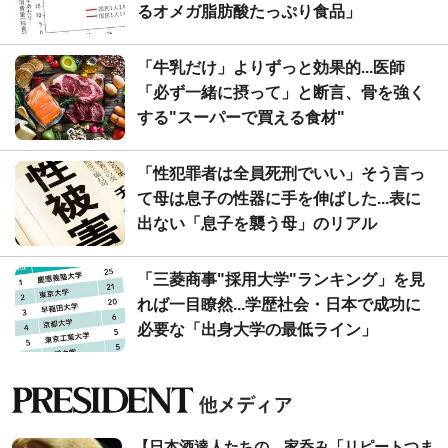
るオメガ脂肪酸たっぷり食品」
「牛乳だけ」よりずっと効果的...医師
「必ず一緒に摂って」と断言、骨を強く
する"スーパーで買える食材"
「性犯罪者は全員死刑でいい」そう言っ
て母は息子の性器に手を伸ばした...表に
出ない「息子を襲う母」のリアル
「三菱商事"採用大学"ランキング」を見
れば一目瞭然...学歴社会・日本で成功に
必要な「出身大学の最低ライン」
【日本酒達人たちの、家呑み「リピートつま