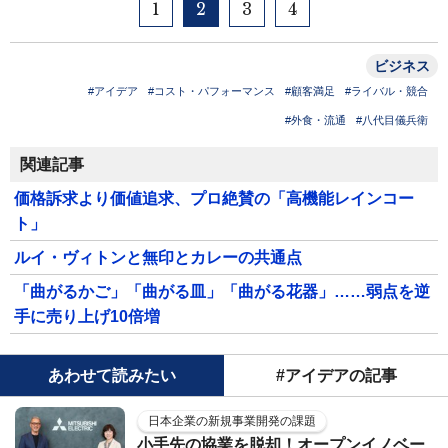
1
2
3
4
ビジネス
#アイデア
#コスト・パフォーマンス
#顧客満足
#ライバル・競合
#外食・流通
#八代目儀兵衛
関連記事
価格訴求より価値追求、プロ絶賛の「高機能レインコー
ト」
ルイ・ヴィトンと無印とカレーの共通点
「曲がるかご」「曲がる皿」「曲がる花器」……弱点を逆
手に売り上げ10倍増
あわせて読みたい
#アイデアの記事
日本企業の新規事業開発の課題
小手先の協業を脱却！オープンイノベー