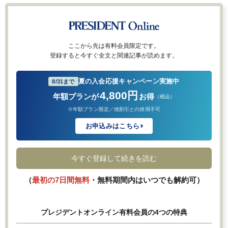
ここから先は有料会員限定です。
登録すると今すぐ全文と関連記事が読めます。
夏の入会応援キャンペーン実施中
8/31まで
4,800円
年額プランが
お得
（税込）
※年額プラン限定／他割引との併用不可
お申込みはこちら
今すぐ登録して続きを読む
（
最初の7日間無料
・無料期間内はいつでも解約可）
プレジデントオンライン有料会員の4つの特典