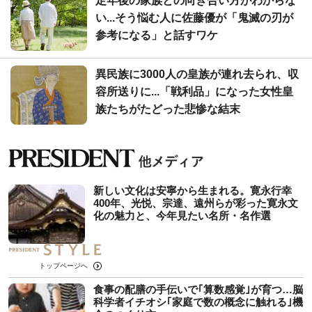
定年後の家族との向き合い方がわからな
い...そう悩む人に佐藤優が「鬼滅の刃が
参考になる」と話すワケ
異民族に3000人の皇族が連れ去られ、収
容所送りに...「戦利品」になった女性皇
族たちがたどった悲惨な結末
新しい文化は安寧から生まれる。寛永行幸
400年、光悦、宗達、遠州らが彩った寛永文
化の魅力と、今年見たい名所・名作選
トップページへ
食事の配膳の手伝いで｢算数感覚｣が育つ…脳
科学者イチオシ｢家庭で数の概念に触れる｣機