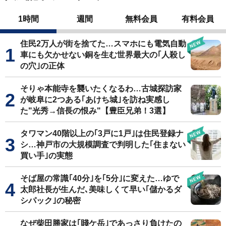
1時間
週間
無料会員
有料会員
住民2万人が街を捨てた…スマホにも電気自動
車にも欠かせない銅を生む世界最大の｢人殺し
の穴｣の正体
そりゃ本能寺を襲いたくなるわ…古城探訪家
が岐阜に2つある｢あけち城｣を訪ね実感し
た"光秀→信長の恨み"【豊臣兄弟！3選】
タワマン40階以上の｢3戸に1戸｣は住民登録ナ
シ…神戸市の大規模調査で判明した｢住まない
買い手｣の実態
そば屋の常識｢40分｣を｢5分｣に変えた…ゆで
太郎社長が生んだ､美味しくて早い｢儲かるダ
シパック｣の秘密
なぜ柴田勝家は｢賤ケ岳｣であっさり負けたの