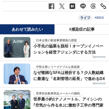
ライフ
#感染症
あわせて読みたい
#感染症の記事
日本企業の新規事業開発の課題
小手先の協業を脱却！オープンイノベー
ションを経営アジェンダにする方法
Sponsored
中堅企業にリーズナブルな新提案
なぜ複雑なSFAは挫折する？少人数組織
に最適な「名刺管理の延長」で進めるDX
Sponsored
世界的自動車部品メーカーの挑戦
世界最小約1ナノメートル、アイシンの
｢空気から作る水｣に微粒子工学の専門家