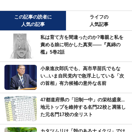
この記事の読者に
ライフの
人気の記事
人気記事
私は育て方を間違ったのか?毒親と私を
責める娘に明かした真実――『真綿の
檻』5巻2話
小泉進次郎氏でも、高市早苗氏でもな
い...いま自民党内で急浮上している「次
の首相」有力候補の意外な名前
47都道府県の「旧制一中」の栄枯盛衰...
地元トップを維持する名門22校と凋落し
た元名門17校の全リスト
カタツムリは「殻のあるナメクジ」では