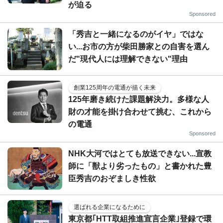
が迫る
Sponsored
「秀吉と一緒になるのがイヤ」ではな
い...お市の方が柴田勝家との自害を選ん
だ"現代人には理解できない"理由
創業125周年の電通が描く未来
125年磨き続けた課題解決力。多様な人
財の才能を掛け合わせて挑む、これから
の電通
Sponsored
NHK大河ではとても放送できない...宣教
師に「獣より劣ったもの」と書かれた豊
臣秀吉のおぞましき性欲
選ばれる企業になるために
東京都｢HTT取組推進宣言企業｣登録で環