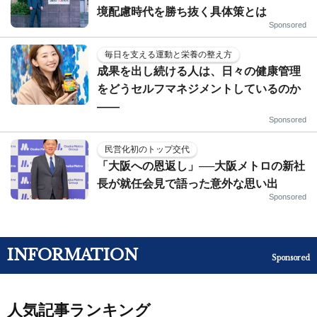
境配慮時代を勝ち抜く具体策とは
Sponsored
毎日を支える運動と栄養の整え方
成果を出し続ける人は、日々の健康管理
をどうセルフマネジメントしているのか
——
Sponsored
民営化初のトップ交代
「大阪への恩返し」──大阪メトロの新社
長が就任会見で語った意外な思い出
Sponsored
INFORMATION
Sponsored
人気記事ランキング