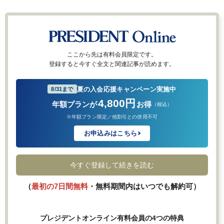
ここから先は有料会員限定です。
登録すると今すぐ全文と関連記事が読めます。
夏の入会応援キャンペーン実施中
8/31まで
4,800円
年額プランが
お得
（税込）
※年額プラン限定／他割引との併用不可
お申込みはこちら
今すぐ登録して続きを読む
（
最初の7日間無料
・無料期間内はいつでも解約可）
プレジデントオンライン有料会員の4つの特典