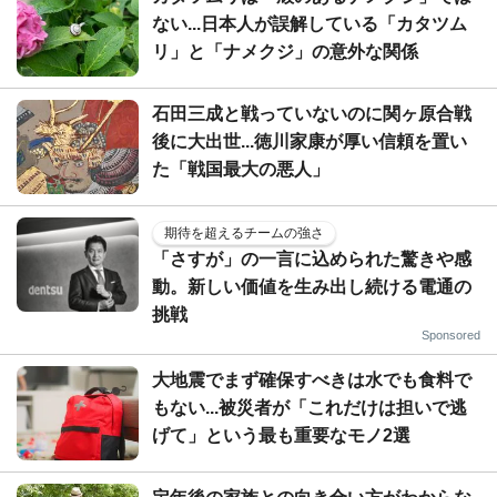
ない...日本人が誤解している「カタツム
リ」と「ナメクジ」の意外な関係
石田三成と戦っていないのに関ヶ原合戦
後に大出世...徳川家康が厚い信頼を置い
た「戦国最大の悪人」
期待を超えるチームの強さ
「さすが」の一言に込められた驚きや感
動。新しい価値を生み出し続ける電通の
挑戦
Sponsored
大地震でまず確保すべきは水でも食料で
もない...被災者が「これだけは担いで逃
げて」という最も重要なモノ2選