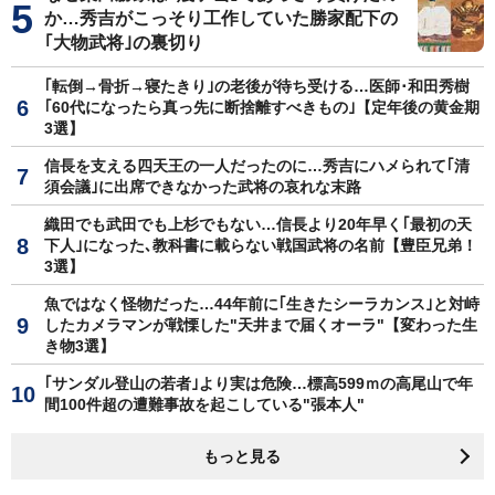
か…秀吉がこっそり工作していた勝家配下の
｢大物武将｣の裏切り
｢転倒→骨折→寝たきり｣の老後が待ち受ける…医師･和田秀樹
｢60代になったら真っ先に断捨離すべきもの｣【定年後の黄金期
3選】
信長を支える四天王の一人だったのに…秀吉にハメられて｢清
須会議｣に出席できなかった武将の哀れな末路
織田でも武田でも上杉でもない…信長より20年早く｢最初の天
下人｣になった､教科書に載らない戦国武将の名前【豊臣兄弟！
3選】
魚ではなく怪物だった…44年前に｢生きたシーラカンス｣と対峙
したカメラマンが戦慄した"天井まで届くオーラ"【変わった生
き物3選】
｢サンダル登山の若者｣より実は危険…標高599ｍの高尾山で年
間100件超の遭難事故を起こしている"張本人"
もっと見る