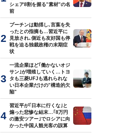
シェア8割を握る"素材"の名
前
プーチンは動揺し､言葉を失
ったとの指摘も…習近平に
見放され､側近も友好国も停
戦を迫る独裁政権の末期症
状
一流企業ほど｢働かないオジ
サン｣が増殖していく…トヨ
タも三菱UFJも逃れられな
い日本企業だけの"構造的欠
陥"
習近平が｢日本に行くな｣と
煽った悲惨な結末…｢8万円
の激安ツアー｣でロシアに向
かった中国人観光客の誤算