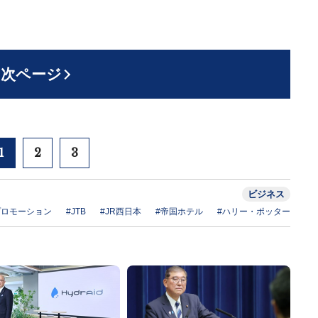
次ページ
1
2
3
ビジネス
プロモーション
#JTB
#JR西日本
#帝国ホテル
#ハリー・ポッター