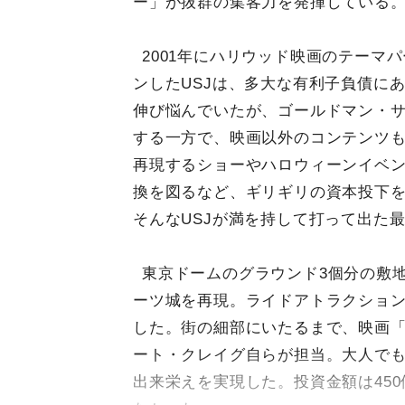
ー」が抜群の集客力を発揮している
2001年にハリウッド映画のテーマ
ンしたUSJは、多大な有利子負債に
伸び悩んでいたが、ゴールドマン・
する一方で、映画以外のコンテンツ
再現するショーやハロウィーンイベ
換を図るなど、ギリギリの資本投下
そんなUSJが満を持して打って出た
東京ドームのグラウンド3個分の敷
ーツ城を再現。ライドアトラクショ
した。街の細部にいたるまで、映画
ート・クレイグ自らが担当。大人で
出来栄えを実現した。投資金額は45