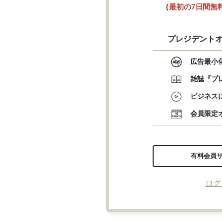
（
最初の7日間無
プレジデントオ
広告最小
雑誌『プ
ビジネス
会員限定
有料会員
ログ