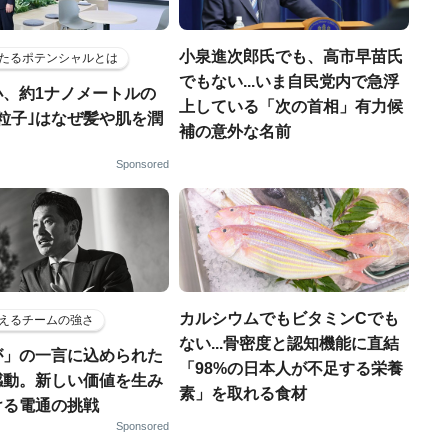
小泉進次郎氏でも、高市早苗氏
たるポテンシャルとは
でもない...いま自民党内で急浮
小、約1ナノメートルの
上している「次の首相」有力候
粒子｣はなぜ髪や肌を潤
補の意外な名前
Sponsored
カルシウムでもビタミンCでも
えるチームの強さ
ない...骨密度と認知機能に直結
が」の一言に込められた
「98%の日本人が不足する栄養
感動。新しい価値を生み
素」を取れる食材
ける電通の挑戦
Sponsored