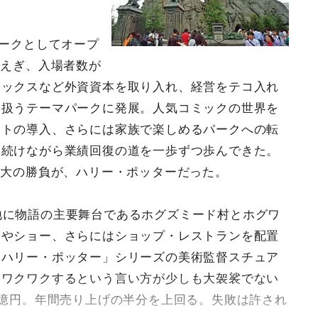
。
パークとしてオープ
あえぎ、入場者数が
サックスなど外資資本を取り入れ、経営をテコ入れ
も扱うテーマパークに発展。人気コミックの世界を
ントの導入、さらには家族で楽しめるパークへの転
を続けながら業績回復の道を一歩ずつ歩んできた。
最大の勝負が、ハリー・ポッターだった。
地に物語の主要舞台であるホグズミード村とホグワ
ンやショー、さらにはショップ・レストランを配置
「ハリー・ポッター」シリーズの美術監督スチュア
もワクワクするという言い方が少しも大袈裟でない
0億円。年間売り上げの半分を上回る。失敗は許され