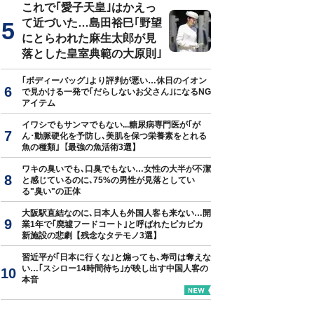
これで｢愛子天皇｣はかえっ
て近づいた…島田裕巳｢野望
にとらわれた麻生太郎が見
落とした皇室典範の大原則｣
｢ボディーバッグ｣より評判が悪い…休日のイオン
で見かける一発で｢だらしないお父さん｣になるNG
アイテム
イワシでもサンマでもない...糖尿病専門医が｢が
ん･動脈硬化を予防し､美肌を保つ栄養素をとれる
魚の種類｣【最強の魚活術3選】
ワキの臭いでも､口臭でもない…女性の大半が不潔
と感じているのに､75%の男性が見落としてい
る"臭い"の正体
大阪駅直結なのに､日本人も外国人客も来ない…開
業1年で｢廃墟フードコート｣と呼ばれたピカピカ
新施設の悲劇【残念なタテモノ3選】
習近平が｢日本に行くな｣と煽っても､寿司は奪えな
い…｢スシロー14時間待ち｣が映し出す中国人客の
本音