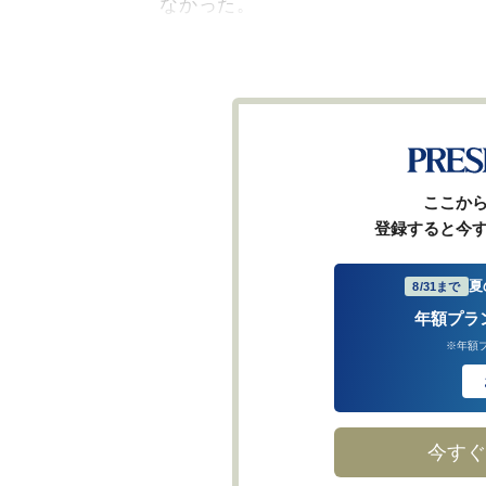
なかった。
ここか
登録すると今
夏
8/31まで
年額プラ
※年額
今すぐ