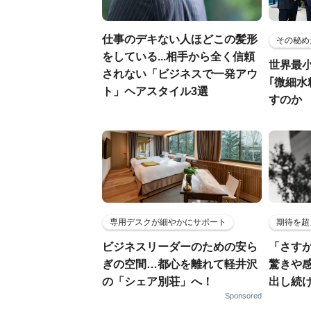
仕事のデキない人ほどこの髪形
その秘め
をしている...相手から全く信頼
世界最
されない「ビジネスで一発アウ
｢微細水
ト」ヘアスタイル3選
すのか
専用デスクが細やかにサポート
期待を超
ビジネスリーダーのための安ら
「さす
ぎの空間…都心を離れて軽井沢
驚きや
の「シェア別荘」へ！
出し続
Sponsored