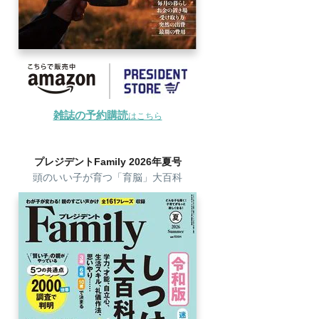
雑誌の予約購読
はこちら
プレジデントFamily 2026年夏号
頭のいい子が育つ「育脳」大百科