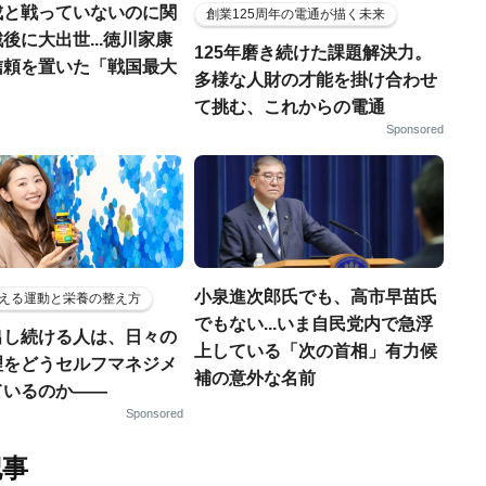
成と戦っていないのに関
創業125周年の電通が描く未来
後に大出世...徳川家康
125年磨き続けた課題解決力。
信頼を置いた「戦国最大
多様な人財の才能を掛け合わせ
」
て挑む、これからの電通
Sponsored
小泉進次郎氏でも、高市早苗氏
える運動と栄養の整え方
でもない...いま自民党内で急浮
出し続ける人は、日々の
上している「次の首相」有力候
理をどうセルフマネジメ
補の意外な名前
ているのか——
Sponsored
記事