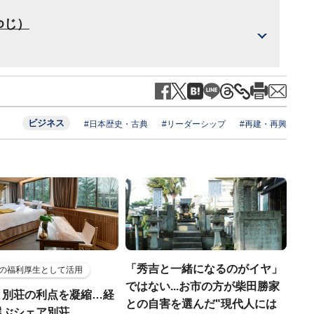
ゆじ）
ビジネス
#日本歴史・古典
#リーダーシップ
#再建・再興
「秀吉と一緒になるのがイヤ」
の福利厚生として活用
ではない...お市の方が柴田勝家
と別荘の利点を凝縮…経
との自害を選んだ"現代人には
選ぶシェア別荘