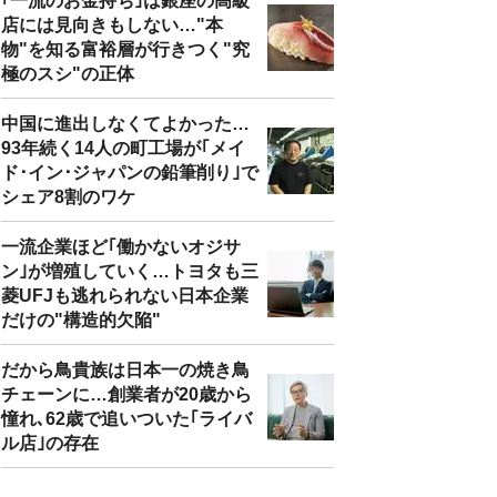
｢一流のお金持ち｣は銀座の高級
店には見向きもしない…"本
物"を知る富裕層が行きつく"究
極のスシ"の正体
中国に進出しなくてよかった…
93年続く14人の町工場が｢メイ
ド･イン･ジャパンの鉛筆削り｣で
シェア8割のワケ
一流企業ほど｢働かないオジサ
ン｣が増殖していく…トヨタも三
菱UFJも逃れられない日本企業
だけの"構造的欠陥"
だから鳥貴族は日本一の焼き鳥
チェーンに…創業者が20歳から
憧れ､62歳で追いついた｢ライバ
ル店｣の存在