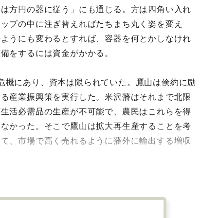
水は方円の器に従う」にも通じる。方は四角い入れ
コップの中に注ぎ替えればたちまち丸く姿を変え
かようにも変わるとすれば、容器を何とかしなけれ
整備をするには資金がかかる。
危機にあり、資本は限られていた。鷹山は倹約に励
する産業振興策を実行した。米沢藩はそれまで北限
ど生活必需品の生産が不可能で、農民はこれらを得
らなかった。そこで鷹山は拡大再生産することを考
えて、市場で高く売れるように藩外に輸出する増収