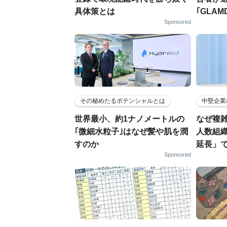
具体策とは
｢GLAM
Sponsored
その秘めたるポテンシャルとは
中堅企業
世界最小、約1ナノメートルの
なぜ複雑
｢微細水粒子｣はなぜ髪や肌を潤
人数組
すのか
延長」で
Sponsored