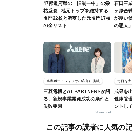
47都道府県の「旧制一中」の栄
石田三
枯盛衰...地元トップを維持する
ヶ原合戦
名門22校と凋落した元名門17校
が厚い
の全リスト
の悪人
事業ポートフォリオの変革に挑戦
毎日を支
三菱電機とAT PARTNERSが語
成果を
る、新規事業開発成功の条件と
健康管
失敗要因
ントし
Sponsored
この記事の読者に人気の