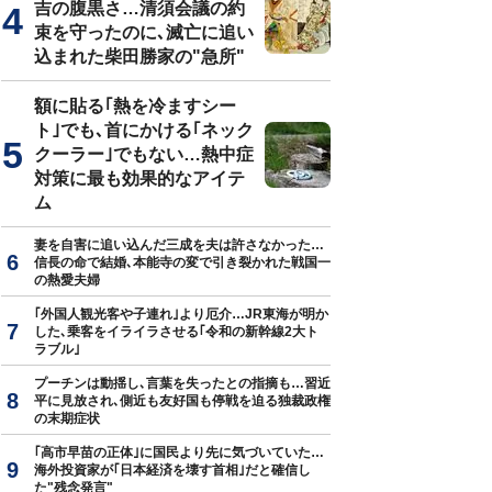
吉の腹黒さ…清須会議の約
束を守ったのに､滅亡に追い
込まれた柴田勝家の"急所"
額に貼る｢熱を冷ますシー
ト｣でも､首にかける｢ネック
クーラー｣でもない…熱中症
対策に最も効果的なアイテ
ム
妻を自害に追い込んだ三成を夫は許さなかった…
信長の命で結婚､本能寺の変で引き裂かれた戦国一
の熱愛夫婦
｢外国人観光客や子連れ｣より厄介…JR東海が明か
した､乗客をイライラさせる｢令和の新幹線2大ト
ラブル｣
プーチンは動揺し､言葉を失ったとの指摘も…習近
平に見放され､側近も友好国も停戦を迫る独裁政権
の末期症状
｢高市早苗の正体｣に国民より先に気づいていた…
海外投資家が｢日本経済を壊す首相｣だと確信し
た"残念発言"