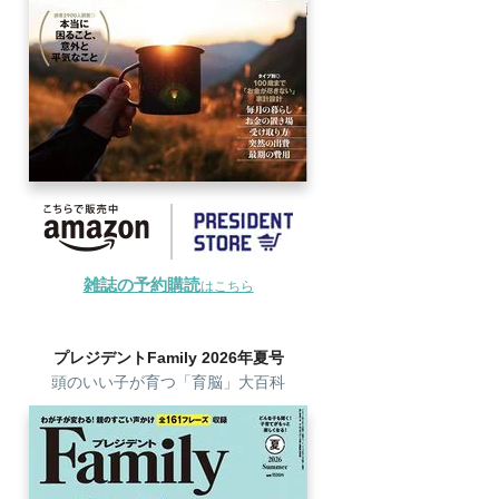
雑誌の予約購読
はこちら
プレジデントFamily 2026年夏号
頭のいい子が育つ「育脳」大百科