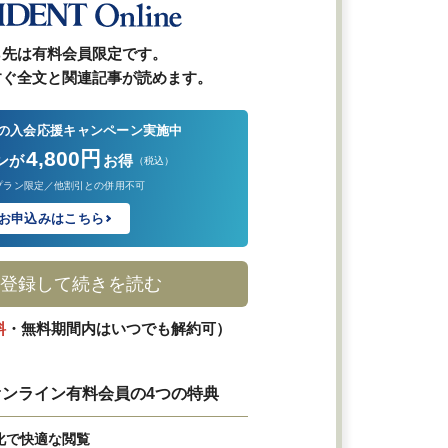
ら先は有料会員限定です。
すぐ全文と関連記事が読めます。
の入会応援キャンペーン実施中
4,800円
ンが
お得
（税込）
プラン限定／他割引との併用不可
お申込みはこちら
登録して続きを読む
料
・無料期間内はいつでも解約可）
ンライン有料会員の4つの特典
化で快適な閲覧