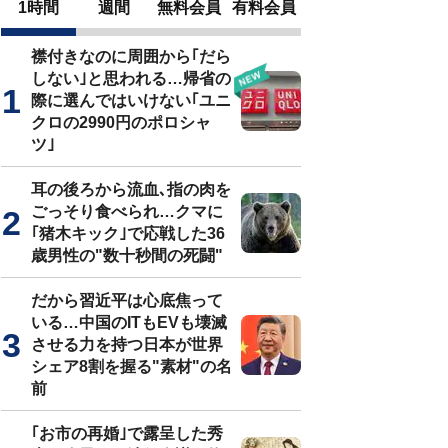
1時間
週間
無料会員
有料会員
襟付きなのに周囲から｢だら
しない｣と思われる…帰省の
際に選んではいけない｢ユニ
クロの2990円のポロシャ
ツ｣
耳の後ろから流血､指の肉を
ごっそり食べられ…クマに
｢猪木キック｣で応戦した36
歳男性の"数十秒間の死闘"
だから習近平は心底焦って
いる…中国のITもEVも壊滅
させる力を持つ日本が世界
シェア8割を握る"素材"の名
前
｢お市の再婚｣で露呈した秀