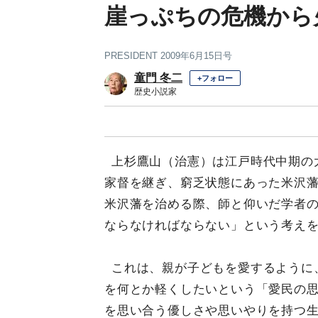
崖っぷちの危機から
PRESIDENT 2009年6月15日号
童門 冬二
+フォロー
歴史小説家
上杉鷹山（治憲）は江戸時代中期の大
家督を継ぎ、窮乏状態にあった米沢
米沢藩を治める際、師と仰いだ学者
ならなければならない」という考え
これは、親が子どもを愛するように
を何とか軽くしたいという「愛民の
を思い合う優しさや思いやりを持つ