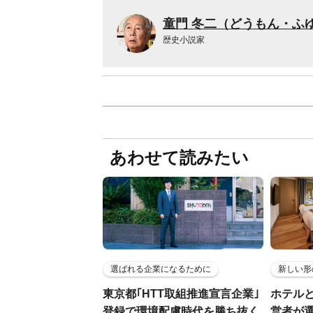
童門 冬二（どうもん・ふ
歴史小説家
あわせて読みたい
選ばれる企業になるために
新しい形
東京都｢HTT取組推進宣言企業｣
ホテル
登録で環境配慮時代を勝ち抜く
営者が