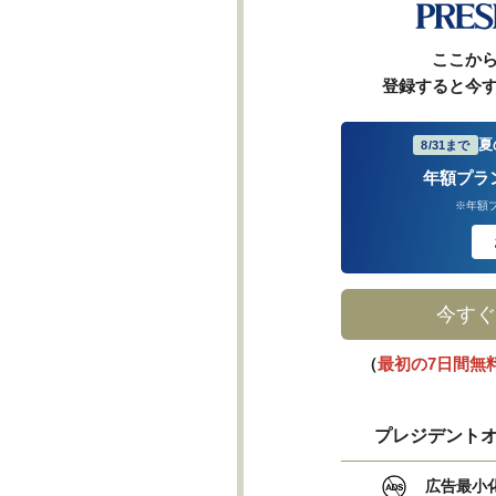
ここか
登録すると今
夏
8/31まで
年額プラ
※年額
今すぐ
（
最初の7日間無
プレジデントオ
広告最小