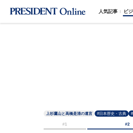
人気記事
ビジ
上杉鷹山と高橋是清の遺言
#日本歴史・古典
#1
#2