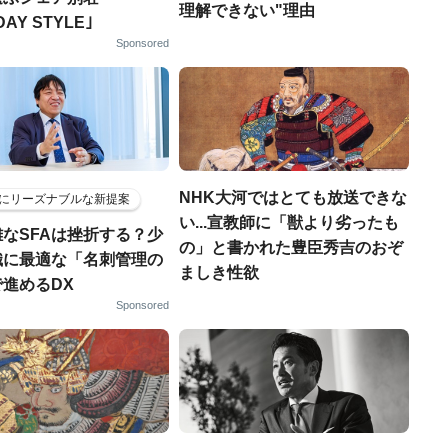
理解できない"理由
DAY STYLE｣
Sponsored
NHK大河ではとても放送できな
にリーズナブルな新提案
い...宣教師に「獣より劣ったも
なSFAは挫折する？少
の」と書かれた豊臣秀吉のおぞ
織に最適な「名刺管理の
ましき性欲
進めるDX
Sponsored