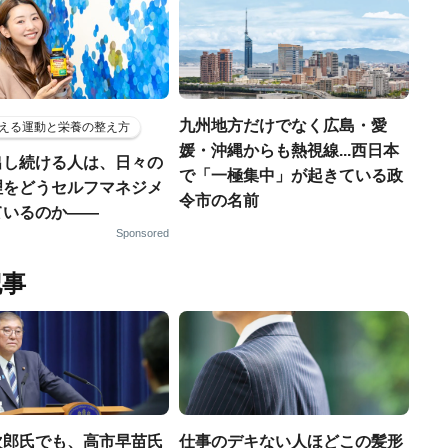
九州地方だけでなく広島・愛
える運動と栄養の整え方
媛・沖縄からも熱視線...西日本
出し続ける人は、日々の
で「一極集中」が起きている政
理をどうセルフマネジメ
令市の名前
ているのか——
Sponsored
記事
次郎氏でも、高市早苗氏
仕事のデキない人ほどこの髪形