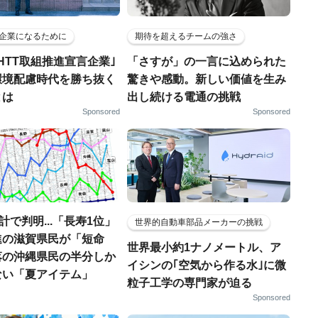
企業になるために
期待を超えるチームの強さ
HTT取組推進宣言企業｣
「さすが」の一言に込められた
環境配慮時代を勝ち抜く
驚きや感動。新しい価値を生み
とは
出し続ける電通の挑戦
Sponsored
Sponsored
統計で判明...「長寿1位」
世界的自動車部品メーカーの挑戦
進の滋賀県民が「短命
世界最小約1ナノメートル、ア
落の沖縄県民の半分しか
イシンの｢空気から作る水｣に微
ない「夏アイテム」
粒子工学の専門家が迫る
Sponsored