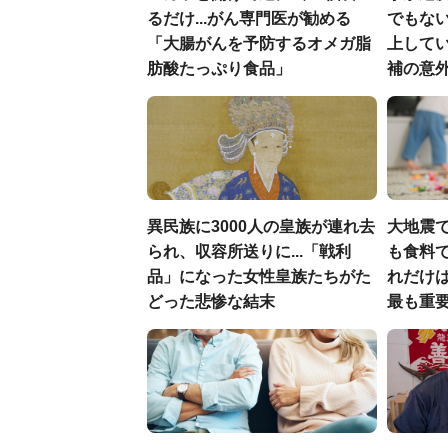
るだけ...がん専門医が勧める
でもない
「大腸がんを予防するオメガ脂
上して
肪酸たっぷり食品」
補の意
異民族に3000人の皇族が連れ去
大地震
られ、収容所送りに...「戦利
も食料で
品」になった女性皇族たちがた
れだけ
どった悲惨な結末
最も重要