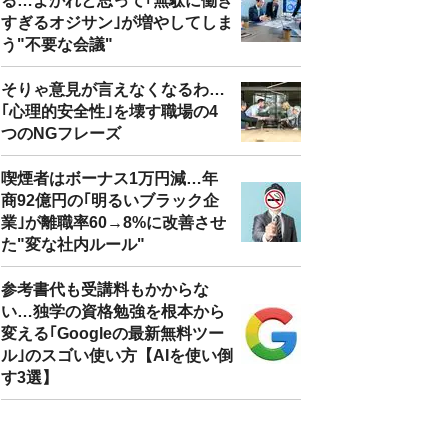
る…よかれと思って｢無駄に働き
すぎるオジサン｣が増やしてしま
う"不要な会議"
そりゃ意見が言えなくなるわ…
｢心理的安全性｣を壊す職場の4
つのNGフレーズ
喫煙者はボーナス1万円減…年
商92億円の｢明るいブラック企
業｣が離職率60→8%に改善させ
た"変な社内ルール"
参考書代も受講料もかからな
い…独学の資格勉強を根本から
変える｢Googleの最新無料ツー
ル｣のスゴい使い方【AIを使い倒
す3選】