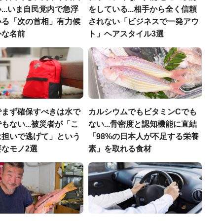
...いま自民党内で急浮
をしている...相手から全く信頼
いる「次の首相」有力候
されない「ビジネスで一発アウ
外な名前
ト」ヘアスタイル3選
でまず確保すべきは水で
カルシウムでもビタミンCでも
もない...被災者が「こ
ない...骨密度と認知機能に直結
は担いで逃げて」という
「98%の日本人が不足する栄養
なモノ2選
素」を取れる食材