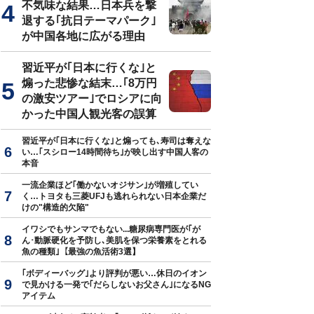
不気味な結果…日本兵を撃
退する｢抗日テーマパーク｣
が中国各地に広がる理由
習近平が｢日本に行くな｣と
煽った悲惨な結末…｢8万円
の激安ツアー｣でロシアに向
かった中国人観光客の誤算
習近平が｢日本に行くな｣と煽っても､寿司は奪えな
い…｢スシロー14時間待ち｣が映し出す中国人客の
本音
一流企業ほど｢働かないオジサン｣が増殖してい
く…トヨタも三菱UFJも逃れられない日本企業だ
けの"構造的欠陥"
イワシでもサンマでもない...糖尿病専門医が｢が
ん･動脈硬化を予防し､美肌を保つ栄養素をとれる
魚の種類｣【最強の魚活術3選】
｢ボディーバッグ｣より評判が悪い…休日のイオン
で見かける一発で｢だらしないお父さん｣になるNG
アイテム