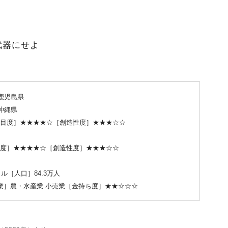
武器にせよ
鹿児島県
沖縄県
目度］★★★★☆［創造性度］★★★☆☆
度］★★★★☆［創造性度］★★★☆☆
ル［人口］84.3万人
産業］農・水産業 小売業［金持ち度］★★☆☆☆