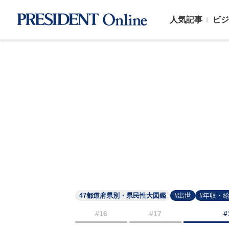
人気記事
ビジ
47都道府県別・県民性大図鑑
#出世
#年収・
#16
#17
#