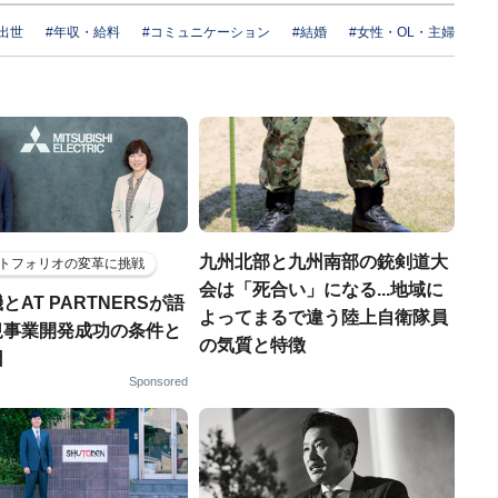
#出世
#年収・給料
#コミュニケーション
#結婚
#女性・OL・主婦
九州北部と九州南部の銃剣道大
トフォリオの変革に挑戦
会は「死合い」になる...地域に
とAT PARTNERSが語
よってまるで違う陸上自衛隊員
規事業開発成功の条件と
の気質と特徴
因
Sponsored