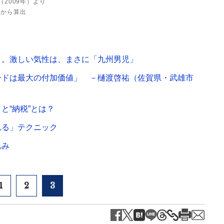
2009年）より
均から算出
り。激しい気性は、まさに「九州男児」
ードは最大の付加価値」 －樋渡啓祐（佐賀県・武雄市
と“納税”とは？
れる」テクニック
込み
1
2
3