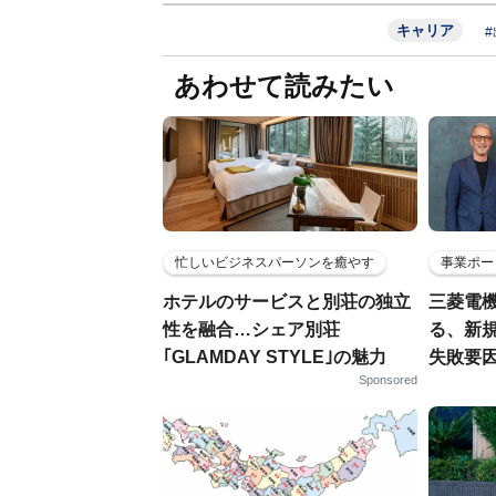
キャリア
あわせて読みたい
忙しいビジネスパーソンを癒やす
事業ポー
ホテルのサービスと別荘の独立
三菱電機
性を融合…シェア別荘
る、新
｢GLAMDAY STYLE｣の魅力
失敗要
Sponsored