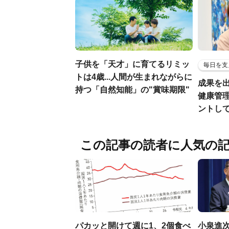
子供を「天才」に育てるリミッ
毎日を支
トは4歳...人間が生まれながらに
成果を
持つ「自然知能」の"賞味期限"
健康管
ントし
この記事の読者に人気の
パカッと開けて週に1、2個食べ
小泉進