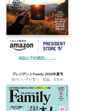
雑誌の予約購読
はこちら
プレジデントFamily 2026年夏号
頭のいい子が育つ「育脳」大百科