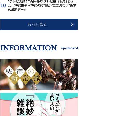
"テレビ大好き"高齢者の｢テレビ離れ｣が始まっ
た…10代後半～20代の約7割が"ほぼ見ない"衝撃
の最新データ
もっと見る
INFORMATION
Sponsored