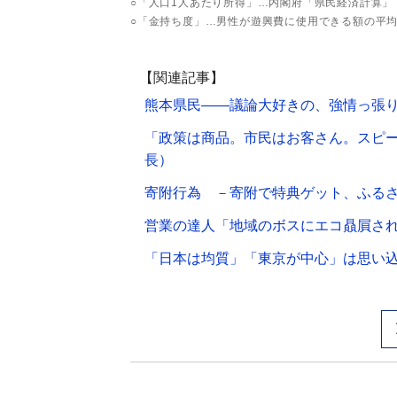
○「人口1人あたり所得」…内閣府「県民経済計算」（
○「金持ち度」…男性が遊興費に使用できる額の平
【関連記事】
熊本県民――議論大好きの、強情っ張
「政策は商品。市民はお客さん。スピ
長）
寄附行為 －寄附で特典ゲット、ふるさ
営業の達人「地域のボスにエコ贔屓さ
「日本は均質」「東京が中心」は思い