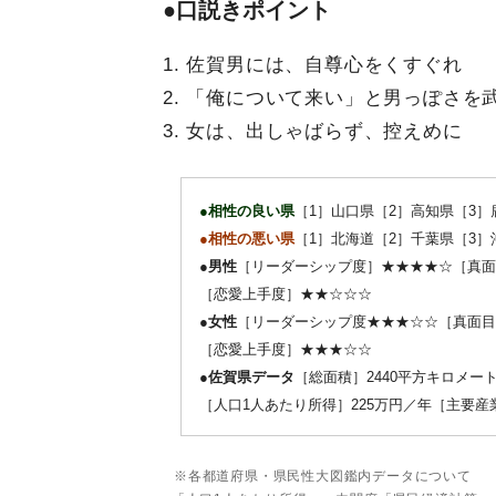
●口説きポイント
1. 佐賀男には、自尊心をくすぐれ
2. 「俺について来い」と男っぽさを
3. 女は、出しゃばらず、控えめに
●相性の良い県
［1］山口県［2］高知県［3］
●相性の悪い県
［1］北海道［2］千葉県［3］
●男性
［リーダーシップ度］★★★★☆［真面
［恋愛上手度］★★☆☆☆
●女性
［リーダーシップ度★★★☆☆［真面目
［恋愛上手度］★★★☆☆
●佐賀県データ
［総面積］2440平方キロメート
［人口1人あたり所得］225万円／年［主要
※各都道府県・県民性大図鑑内データについて