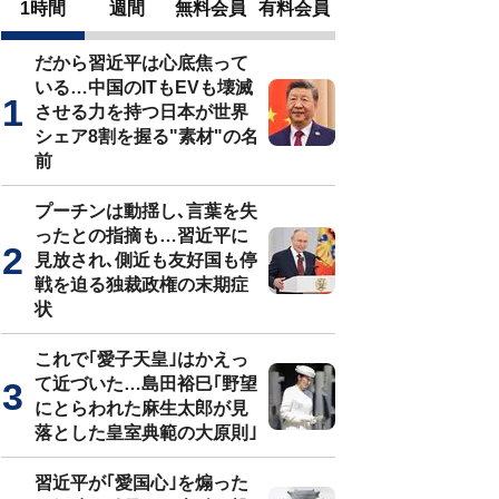
1時間
週間
無料会員
有料会員
だから習近平は心底焦って
いる…中国のITもEVも壊滅
させる力を持つ日本が世界
シェア8割を握る"素材"の名
前
プーチンは動揺し､言葉を失
ったとの指摘も…習近平に
見放され､側近も友好国も停
戦を迫る独裁政権の末期症
状
これで｢愛子天皇｣はかえっ
て近づいた…島田裕巳｢野望
にとらわれた麻生太郎が見
落とした皇室典範の大原則｣
習近平が｢愛国心｣を煽った