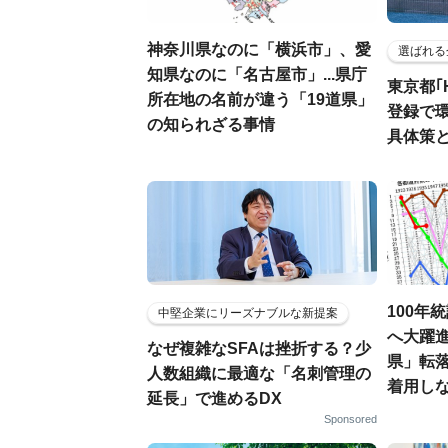
神奈川県なのに「横浜市」、愛
選ばれる
知県なのに「名古屋市」...県庁
東京都｢
所在地の名前が違う「19道県」
登録で
の知られざる事情
具体策
100年
中堅企業にリーズナブルな新提案
へ大躍
なぜ複雑なSFAは挫折する？少
県」転
人数組織に最適な「名刺管理の
着用し
延長」で進めるDX
Sponsored