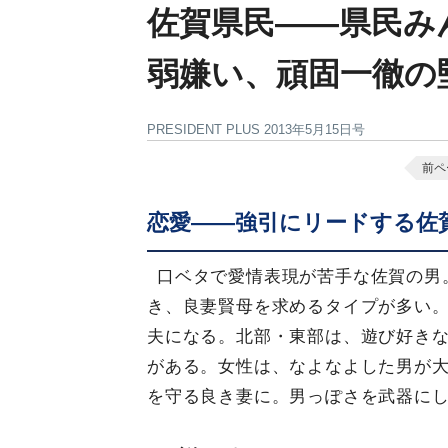
佐賀県民――県民み
弱嫌い、頑固一徹の
PRESIDENT PLUS 2013年5月15日号
前ペ
恋愛――強引にリードする佐
口ベタで愛情表現が苦手な佐賀の男
き、良妻賢母を求めるタイプが多い
夫になる。北部・東部は、遊び好き
がある。女性は、なよなよした男が
を守る良き妻に。男っぽさを武器にし