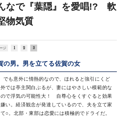
んなで『葉隠』を愛唱!? 軟
堅物気質
1
2
3
ージ
賀の男。男を立てる佐賀の女
。でも意外に情熱的なので、ほれると強引にくど
。外では亭主関白ぶるが、妻にはやさしい模範的な
なので浮気の可能性大！ 自尊心をくすぐると効果
大嫌い。経済観念が発達しているので、夫を立て家
て○。北部・東部は恋愛には積極的でドライだ。