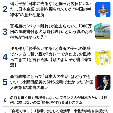
習近平が｢日本に売るな｣と煽った翌日にバレ
た…日本企業に6割を握られていた"中国の半
導体"の意外な急所
富裕層の｢ペット離れ｣が止まらない…｢300万
円の血統書付き犬は時代遅れ｣という真のお金
持ちが"向かった先"
夕食作り｢お手伝いする｣と直訴の子への返答
でバレる…賢い親が｢カレーできたよ｡お皿持
ってきて｣と言わぬ訳【頭のよい子が育つ家3
選】
高市政権にとって｢日本人の生活｣はどうでも
いい…小野田紀美のSNS投稿でわかった｢外国
人政策｣の本当の狙い
名前を書く紙も整理券もない…フランス人が日本みたいに｢行
列｣に並ばないのに｢順番｣を守れる謎システム
｢自宅でゆっくり静養｣はむしろ逆効果…東北大学名誉教授がリ