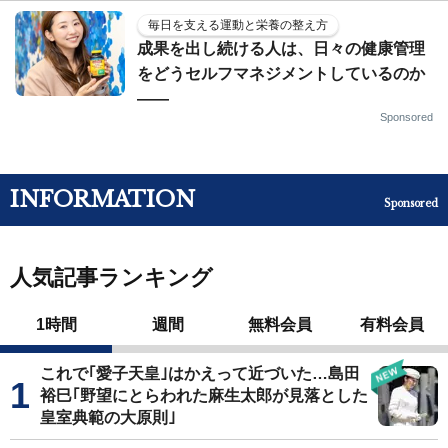
毎日を支える運動と栄養の整え方
成果を出し続ける人は、日々の健康管理
をどうセルフマネジメントしているのか
——
Sponsored
INFORMATION
Sponsored
人気記事ランキング
1時間
週間
無料会員
有料会員
これで｢愛子天皇｣はかえって近づいた…島田
裕巳｢野望にとらわれた麻生太郎が見落とした
皇室典範の大原則｣