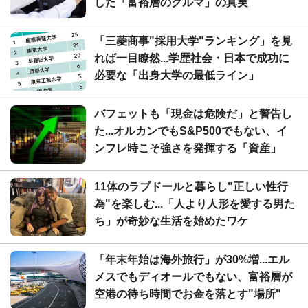
した「富裕層のクルマ」の真実
「三菱商事"採用大学"ランキング」を見
れば一目瞭然...学歴社会・日本で成功に
必要な「出身大学の最低ライン」
バフェットも「現金は危険だ」と警告し
た...オルカンでもS&P500でもない、イ
ンフレ時こそ強さを発揮する「資産」
11体のラブドールと暮らし"正しい性行
為"を楽しむ...「人より人形を愛する男た
ち」が奇妙な生活を始めたワケ
「年末年始は海外旅行」が30%増...エル
メスでもディオールでもない、富裕層が
空港の待ち時間でお金を落とす"場所"