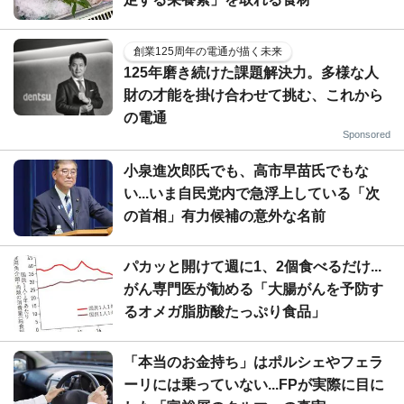
創業125周年の電通が描く未来
125年磨き続けた課題解決力。多様な人
財の才能を掛け合わせて挑む、これから
の電通
Sponsored
小泉進次郎氏でも、高市早苗氏でもな
い...いま自民党内で急浮上している「次
の首相」有力候補の意外な名前
パカッと開けて週に1、2個食べるだけ...
がん専門医が勧める「大腸がんを予防す
るオメガ脂肪酸たっぷり食品」
「本当のお金持ち」はポルシェやフェラ
ーリには乗っていない...FPが実際に目に