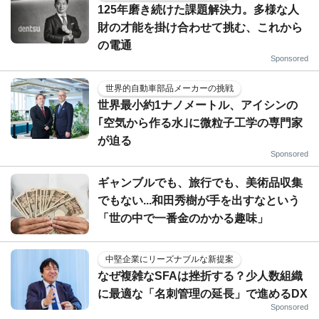
125年磨き続けた課題解決力。多様な人
財の才能を掛け合わせて挑む、これから
の電通
Sponsored
世界的自動車部品メーカーの挑戦
世界最小約1ナノメートル、アイシンの
｢空気から作る水｣に微粒子工学の専門家
が迫る
Sponsored
ギャンブルでも、旅行でも、美術品収集
でもない...和田秀樹が手を出すなという
「世の中で一番金のかかる趣味」
中堅企業にリーズナブルな新提案
なぜ複雑なSFAは挫折する？少人数組織
に最適な「名刺管理の延長」で進めるDX
Sponsored