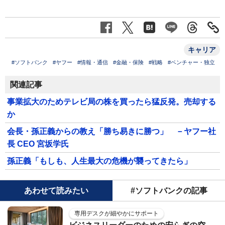
キャリア
#ソフトバンク
#ヤフー
#情報・通信
#金融・保険
#戦略
#ベンチャー・独立
関連記事
事業拡大のためテレビ局の株を買ったら猛反発。売却する
か
会長・孫正義からの教え「勝ち易きに勝つ」 －ヤフー社
長 CEO 宮坂学氏
孫正義「もしも、人生最大の危機が襲ってきたら」
あわせて読みたい
#ソフトバンクの記事
専用デスクが細やかにサポート