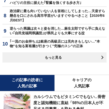
ハビリの主役に据えた｢腎臓を強くする歩き方｣
政治家に最も向いていない人を首相にしてしまった…天皇すら
懸念を口にされる高市早苗がいますぐやるべきこと【2026年6
月BEST】
逆らった県議は次々と姿を消した…麻生太郎ですら手に負えな
い｢自民党福岡県議団｣が県民よりも大事にする掟
｢一流のお金持ち｣は銀座の高級店には見向きもしない…"本
物"を知る富裕層が行きつく"究極のスシ"の正体
もっと見る
この記事の読者に
キャリアの
人気の記事
人気記事
カルシウムでもビタミンCでもない...骨密
度と認知機能に直結「98%の日本人が不
足する栄養素」を取れる食材