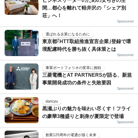
ビジネスリーダーのための安らぎの空
間…都心を離れて軽井沢の「シェア別
荘」へ！
Sponsored
選ばれる企業になるために
東京都｢HTT取組推進宣言企業｣登録で環
境配慮時代を勝ち抜く具体策とは
Sponsored
事業ポートフォリオの変革に挑戦
三菱電機とAT PARTNERSが語る、新規
事業開発成功の条件と失敗要因
Sponsored
dancyu
黒瀬ぶりの魅力を味わい尽くす！フライ
の豪華3種盛りと刺身が夏限定で登場
Sponsored
創業125周年の電通が描く未来