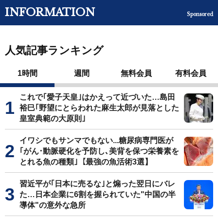
INFORMATION
Sponsored
人気記事ランキング
1時間
週間
無料会員
有料会員
これで｢愛子天皇｣はかえって近づいた…島田
裕巳｢野望にとらわれた麻生太郎が見落とした
皇室典範の大原則｣
イワシでもサンマでもない...糖尿病専門医が
｢がん･動脈硬化を予防し､美背を保つ栄養素を
とれる魚の種類｣【最強の魚活術3選】
習近平が｢日本に売るな｣と煽った翌日にバレ
た…日本企業に6割を握られていた"中国の半
導体"の意外な急所