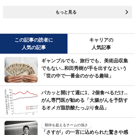
もっと見る
この記事の読者に
キャリアの
人気の記事
人気記事
ギャンブルでも、旅行でも、美術品収集
でもない...和田秀樹が手を出すなという
「世の中で一番金のかかる趣味」
パカッと開けて週に1、2個食べるだけ...
がん専門医が勧める「大腸がんを予防す
るオメガ脂肪酸たっぷり食品」
期待を超えるチームの強さ
「さすが」の一言に込められた驚きや感