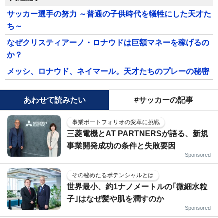
サッカー選手の努力 ～普通の子供時代を犠牲にした天才た
ち～
なぜクリスティアーノ・ロナウドは巨額マネーを稼げるの
か？
メッシ、ロナウド、ネイマール。天才たちのプレーの秘密
あわせて読みたい
#サッカーの記事
事業ポートフォリオの変革に挑戦
三菱電機とAT PARTNERSが語る、新規
事業開発成功の条件と失敗要因
Sponsored
その秘めたるポテンシャルとは
世界最小、約1ナノメートルの｢微細水粒
子｣はなぜ髪や肌を潤すのか
Sponsored