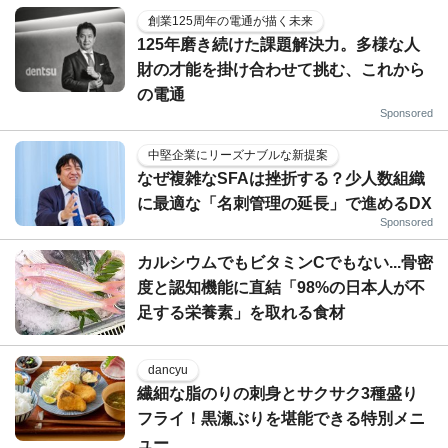
創業125周年の電通が描く未来
125年磨き続けた課題解決力。多様な人
財の才能を掛け合わせて挑む、これから
の電通
Sponsored
中堅企業にリーズナブルな新提案
なぜ複雑なSFAは挫折する？少人数組織
に最適な「名刺管理の延長」で進めるDX
Sponsored
カルシウムでもビタミンCでもない...骨密
度と認知機能に直結「98%の日本人が不
足する栄養素」を取れる食材
dancyu
繊細な脂のりの刺身とサクサク3種盛り
フライ！黒瀬ぶりを堪能できる特別メニ
ュー