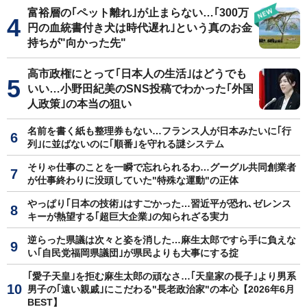
富裕層の｢ペット離れ｣が止まらない…｢300万
円の血統書付き犬は時代遅れ｣という真のお金
持ちが"向かった先"
高市政権にとって｢日本人の生活｣はどうでも
いい…小野田紀美のSNS投稿でわかった｢外国
人政策｣の本当の狙い
名前を書く紙も整理券もない…フランス人が日本みたいに｢行
列｣に並ばないのに｢順番｣を守れる謎システム
そりゃ仕事のことを一瞬で忘れられるわ…グーグル共同創業者
が仕事終わりに没頭していた"特殊な運動"の正体
やっぱり｢日本の技術｣はすごかった…習近平が恐れ､ゼレンス
キーが熱望する｢超巨大企業｣の知られざる実力
逆らった県議は次々と姿を消した…麻生太郎ですら手に負えな
い｢自民党福岡県議団｣が県民よりも大事にする掟
｢愛子天皇｣を拒む麻生太郎の頑なさ…｢天皇家の長子｣より男系
男子の｢遠い親戚｣にこだわる"長老政治家"の本心【2026年6月
BEST】