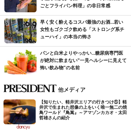
ごとフライパン料理」の非日常感
早く安く酔えるコスパ最強のお酒...若い
女性もゴクゴク飲める「ストロング系チ
ューハイ」の本当の怖さ
パンと白米よりやっかい...糖尿病専門医
が絶対に飲まない"一見ヘルシーに見えて
怖い飲み物"の名前
【知りたい、軽井沢エリアの行きつけ⑤】軽
井沢で生まれた想像の上をいく唯一無二の焼
鳥ワールド『鳥嵩』～アマゾンカカオ・太田
哲雄さんの紹介