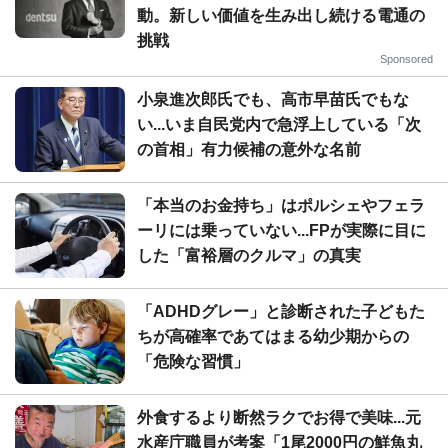
動。新しい価値を生み出し続ける電通の
挑戦
Sponsored
小泉進次郎氏でも、高市早苗氏でもな
い...いま自民党内で急浮上している「次
の首相」有力候補の意外な名前
「本当のお金持ち」はポルシェやフェラ
ーリには乗っていない...FPが実際に目に
した「富裕層のクルマ」の真実
「ADHDグレー」と診断された子どもた
ちが高確率であてはまる幼少期からの
「危険な習慣」
外食するより断然ラクでお得で美味...元
水産庁職員が考案「1尾2000円の鮮魚丸