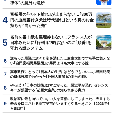
導体"の意外な急所
富裕層の｢ペット離れ｣が止まらない…｢300万
円の血統書付き犬は時代遅れ｣という真のお金
持ちが"向かった先"
名前を書く紙も整理券もない…フランス人が
日本みたいに｢行列｣に並ばないのに｢順番｣を
守れる謎システム
逆らった県議は次々と姿を消した…麻生太郎ですら手に負えな
い｢自民党福岡県議団｣が県民よりも大事にする掟
高市政権にとって｢日本人の生活｣はどうでもいい…小野田紀美
のSNS投稿でわかった｢外国人政策｣の本当の狙い
やっぱり｢日本の技術｣はすごかった…習近平が恐れ､ゼレンス
キーが熱望する｢超巨大企業｣の知られざる実力
政治家に最も向いていない人を首相にしてしまった…天皇すら
懸念を口にされる高市早苗がいますぐやるべきこと【2026年6
月BEST】