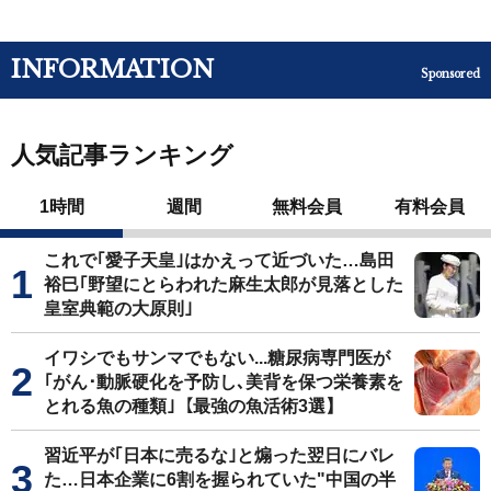
INFORMATION
Sponsored
人気記事ランキング
1時間
週間
無料会員
有料会員
これで｢愛子天皇｣はかえって近づいた…島田
裕巳｢野望にとらわれた麻生太郎が見落とした
皇室典範の大原則｣
イワシでもサンマでもない...糖尿病専門医が
｢がん･動脈硬化を予防し､美背を保つ栄養素を
とれる魚の種類｣【最強の魚活術3選】
習近平が｢日本に売るな｣と煽った翌日にバレ
た…日本企業に6割を握られていた"中国の半