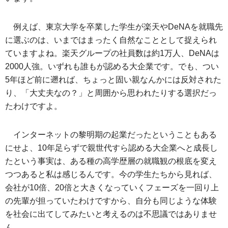
例えば、東京大学を卒業した学生が楽天やDeNAを就職先
に選ぶのは、いまではまったく自然なこととして捉えられ
ていますよね。楽天グループの社員数は約1万人、DeNAは
2000人強。いずれも誰もが認める大企業です。でも、つい
5年ほど前に遡れば、ちょっと固い親なんかには反対された
り、「大丈夫なの？」と周囲から思われたりする選択だっ
たわけですよ。
インターネットの黎明期の起業だったということもある
にせよ、10年足らずで親世代すら認める大企業へと成長し
たという事実は、ある種の高学歴層の就職観の根底を変え
つつあると私は感じるんです。今の学生たちから見れば、
会社が10倍、20倍と大きくなっていくフェーズを一回り上
の先輩が担っていたわけですから、自分も同じような体験
を社会に出てしてみたいと考えるのは不思議ではありませ
ん。