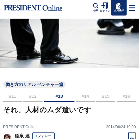
会員登録
検索
ログイン
働き方のリアル ベンチャー篇
#11
#12
#13
#14
#15
#16
それ、人材のムダ遣いです
PRESIDENT Online
2014/06/24 10:00
稲泉 連
+フォロー