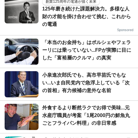
創業125周年の電通が描く未来
125年磨き続けた課題解決力。多様な人
財の才能を掛け合わせて挑む、これから
の電通
Sponsored
「本当のお金持ち」はポルシェやフェラ
ーリには乗っていない...FPが実際に目に
した「富裕層のクルマ」の真実
小泉進次郎氏でも、高市早苗氏でもな
い...いま自民党内で急浮上している「次
の首相」有力候補の意外な名前
外食するより断然ラクでお得で美味...元
水産庁職員が考案「1尾2000円の鮮魚丸
ごとフライパン料理」の非日常感