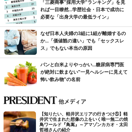
「三菱商事"採用大学"ランキング」を見
れば一目瞭然...学歴社会・日本で成功に
必要な「出身大学の最低ライン」
なぜ日本人夫婦の3組に1組が離婚するの
か...「価値観の違い」でも「セックスレ
ス」でもない本当の原因
パンと白米よりやっかい...糖尿病専門医
が絶対に飲まない"一見ヘルシーに見えて
怖い飲み物"の名前
【知りたい、軽井沢エリアの行きつけ⑤】軽
井沢で生まれた想像の上をいく唯一無二の焼
鳥ワールド『鳥嵩』～アマゾンカカオ・太田
哲雄さんの紹介