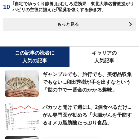
｢自宅でゆっくり静養｣はむしろ逆効果…東北大学名誉教授がリ
ハビリの主役に据えた｢腎臓を強くする歩き方｣
もっと見る
この記事の読者に
キャリアの
人気の記事
人気記事
ギャンブルでも、旅行でも、美術品収集
でもない...和田秀樹が手を出すなという
「世の中で一番金のかかる趣味」
パカッと開けて週に1、2個食べるだけ...
がん専門医が勧める「大腸がんを予防す
るオメガ脂肪酸たっぷり食品」