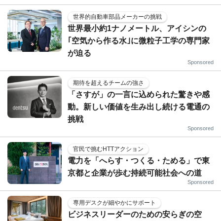
世界的自動車部品メーカーの挑戦
世界最小約1ナノメートル、アイシンの
｢空気から作る水｣に微粒子工学の専門家
が迫る
Sponsored
期待を超えるチームの強さ
「さすが」の一言に込められた驚きや感
動。新しい価値を生み出し続ける電通の
挑戦
Sponsored
官民で挑むHTTアクション
電力を「へらす・つくる・ためる」で東
京都と企業が歩む持続可能社会への道
Sponsored
専用デスクが細やかにサポート
ビジネスリーダーのための安らぎの空