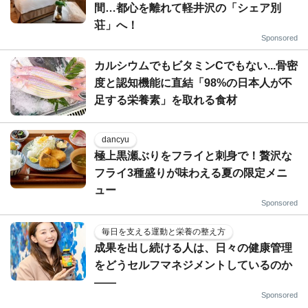
間…都心を離れて軽井沢の「シェア別
荘」へ！
Sponsored
カルシウムでもビタミンCでもない...骨密
度と認知機能に直結「98%の日本人が不
足する栄養素」を取れる食材
dancyu
極上黒瀬ぶりをフライと刺身で！贅沢な
フライ3種盛りが味わえる夏の限定メニ
ュー
Sponsored
毎日を支える運動と栄養の整え方
成果を出し続ける人は、日々の健康管理
をどうセルフマネジメントしているのか
——
Sponsored