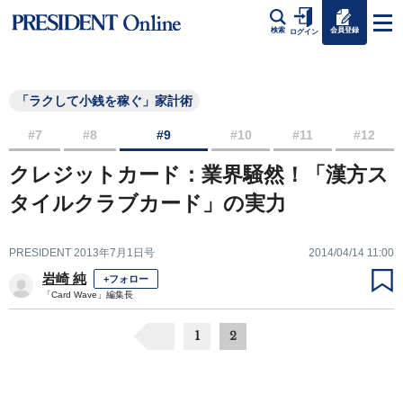
会員登録
検索
ログイン
「ラクして小銭を稼ぐ」家計術
#7
#8
#9
#10
#11
#12
クレジットカード：業界騒然！「漢方ス
タイルクラブカード」の実力
PRESIDENT 2013年7月1日号
2014/04/14 11:00
岩崎 純
+フォロー
「Card Wave」編集長
1
2