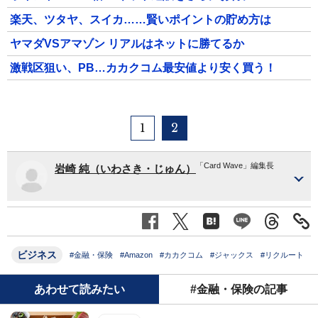
楽天、ツタヤ、スイカ……賢いポイントの貯め方は
ヤマダVSアマゾン リアルはネットに勝てるか
激戦区狙い、PB…カカクコム最安値より安く買う！
1
2
「Card Wave」編集長
岩崎 純（いわさき・じゅん）
ビジネス
#金融・保険
#Amazon
#カカクコム
#ジャックス
#リクルート
あわせて読みたい
#金融・保険の記事