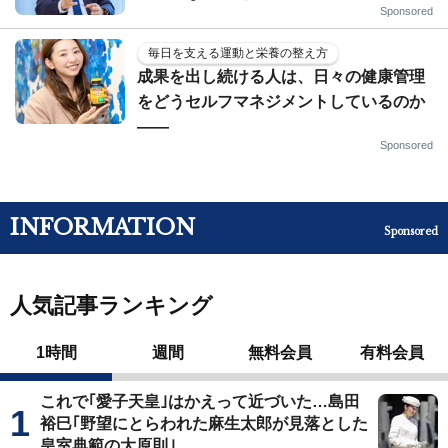
Sponsored
毎日を支える運動と栄養の整え方
成果を出し続ける人は、日々の健康管理
をどうセルフマネジメントしているのか
——
Sponsored
INFORMATION
Sponsored
人気記事ランキング
1時間
週間
無料会員
有料会員
これで｢愛子天皇｣はかえって近づいた…島田
裕巳｢野望にとらわれた麻生太郎が見落とした
皇室典範の大原則｣