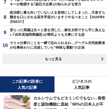
キーが熱望する｢超巨大企業｣の知られざる実力
政治家に最も向いていない人を首相にしてしまった…天皇すら
懸念を口にされる高市早苗がいますぐやるべきこと【2026年6
月BEST】
逆らった県議は次々と姿を消した…麻生太郎ですら手に負えな
い｢自民党福岡県議団｣が県民よりも大事にする掟
そりゃ仕事のことを一瞬で忘れられるわ…グーグル共同創業者
が仕事終わりに没頭していた"特殊な運動"の正体
もっと見る
この記事の読者に
ビジネスの
人気の記事
人気記事
カルシウムでもビタミンCでもない...骨密
度と認知機能に直結「98%の日本人が不