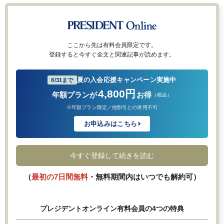
ここから先は有料会員限定です。
登録すると今すぐ全文と関連記事が読めます。
夏の入会応援キャンペーン実施中
8/31まで
4,800円
年額プランが
お得
（税込）
※年額プラン限定／他割引との併用不可
お申込みはこちら
今すぐ登録して続きを読む
（
最初の7日間無料
・無料期間内はいつでも解約可）
プレジデントオンライン有料会員の4つの特典