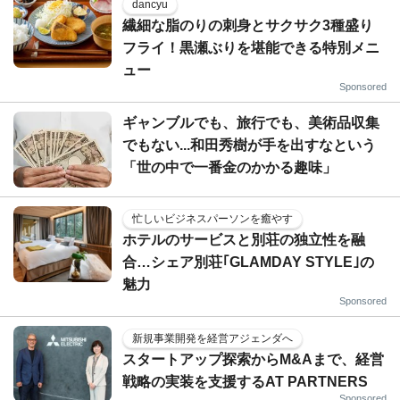
dancyu
繊細な脂のりの刺身とサクサク3種盛り
フライ！黒瀬ぶりを堪能できる特別メニ
ュー
Sponsored
ギャンブルでも、旅行でも、美術品収集
でもない...和田秀樹が手を出すなという
「世の中で一番金のかかる趣味」
忙しいビジネスパーソンを癒やす
ホテルのサービスと別荘の独立性を融
合…シェア別荘｢GLAMDAY STYLE｣の
魅力
Sponsored
新規事業開発を経営アジェンダへ
スタートアップ探索からM&Aまで、経営
戦略の実装を支援するAT PARTNERS
Sponsored