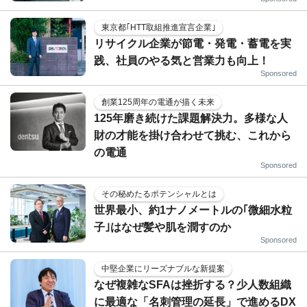
東京都｢HTT取組推進宣言企業｣
リサイクル企業が節電・発電・蓄電を実
践、社員のやる気と営業力も向上！
Sponsored
創業125周年の電通が描く未来
125年磨き続けた課題解決力。多様な人
財の才能を掛け合わせて挑む、これから
の電通
Sponsored
その秘めたるポテンシャルとは
世界最小、約1ナノメートルの｢微細水粒
子｣はなぜ髪や肌を潤すのか
Sponsored
中堅企業にリーズナブルな新提案
なぜ複雑なSFAは挫折する？少人数組織
に最適な「名刺管理の延長」で進めるDX