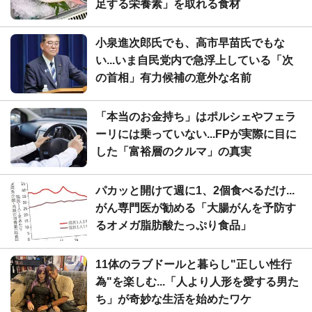
足する栄養素」を取れる食材
小泉進次郎氏でも、高市早苗氏でもな
い...いま自民党内で急浮上している「次
の首相」有力候補の意外な名前
「本当のお金持ち」はポルシェやフェラ
ーリには乗っていない...FPが実際に目に
した「富裕層のクルマ」の真実
パカッと開けて週に1、2個食べるだけ...
がん専門医が勧める「大腸がんを予防す
るオメガ脂肪酸たっぷり食品」
11体のラブドールと暮らし"正しい性行
為"を楽しむ...「人より人形を愛する男た
ち」が奇妙な生活を始めたワケ