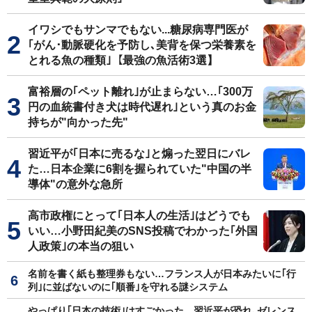
イワシでもサンマでもない...糖尿病専門医が
｢がん･動脈硬化を予防し､美背を保つ栄養素を
とれる魚の種類｣【最強の魚活術3選】
富裕層の｢ペット離れ｣が止まらない…｢300万
円の血統書付き犬は時代遅れ｣という真のお金
持ちが"向かった先"
習近平が｢日本に売るな｣と煽った翌日にバレ
た…日本企業に6割を握られていた"中国の半
導体"の意外な急所
高市政権にとって｢日本人の生活｣はどうでも
いい…小野田紀美のSNS投稿でわかった｢外国
人政策｣の本当の狙い
名前を書く紙も整理券もない…フランス人が日本みたいに｢行
列｣に並ばないのに｢順番｣を守れる謎システム
やっぱり｢日本の技術｣はすごかった…習近平が恐れ､ゼレンス