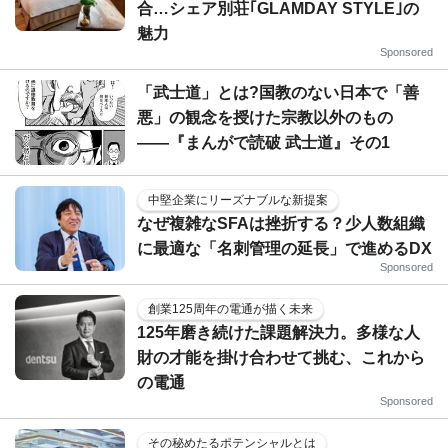
合…シェア別荘｢GLAMDAY STYLE｣の
魅力
Sponsored
「武士道」とは?国教のない日本で「善
悪」の観念を授けた宗教以外のもの
――『まんがで読破 武士道』その1
中堅企業にリーズナブルな新提案
なぜ複雑なSFAは挫折する？少人数組織
に最適な「名刺管理の延長」で進めるDX
Sponsored
創業125周年の電通が描く未来
125年磨き続けた課題解決力。多様な人
財の才能を掛け合わせて挑む、これから
の電通
Sponsored
その秘めたるポテンシャルとは