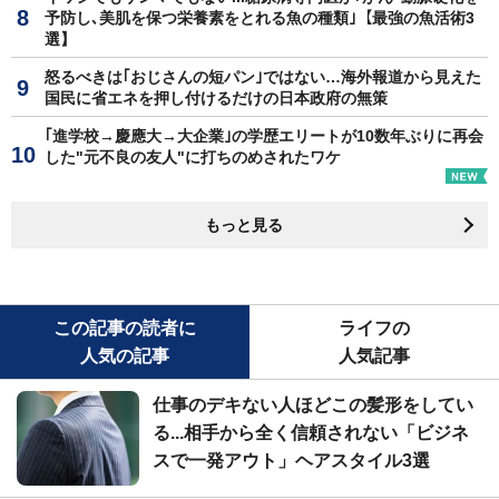
予防し､美肌を保つ栄養素をとれる魚の種類｣【最強の魚活術3
選】
怒るべきは｢おじさんの短パン｣ではない…海外報道から見えた
国民に省エネを押し付けるだけの日本政府の無策
｢進学校→慶應大→大企業｣の学歴エリートが10数年ぶりに再会
した"元不良の友人"に打ちのめされたワケ
もっと見る
この記事の読者に
ライフの
人気の記事
人気記事
仕事のデキない人ほどこの髪形をしてい
る...相手から全く信頼されない「ビジネ
スで一発アウト」ヘアスタイル3選