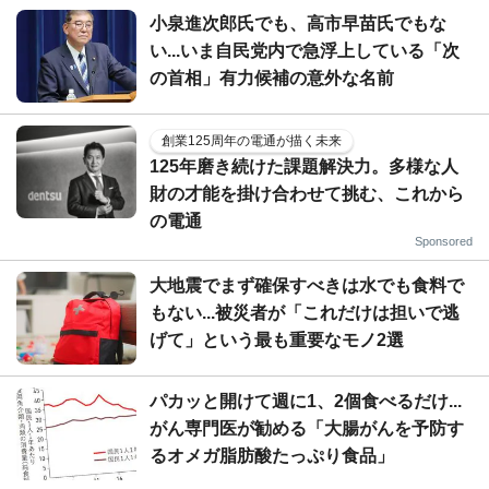
小泉進次郎氏でも、高市早苗氏でもな
い...いま自民党内で急浮上している「次
の首相」有力候補の意外な名前
創業125周年の電通が描く未来
125年磨き続けた課題解決力。多様な人
財の才能を掛け合わせて挑む、これから
の電通
Sponsored
大地震でまず確保すべきは水でも食料で
もない...被災者が「これだけは担いで逃
げて」という最も重要なモノ2選
パカッと開けて週に1、2個食べるだけ...
がん専門医が勧める「大腸がんを予防す
るオメガ脂肪酸たっぷり食品」