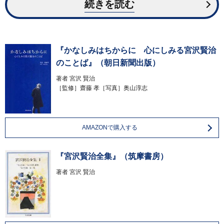
続きを読む
『かなしみはちからに 心にしみる宮沢賢治
のことば』（朝日新聞出版）
著者
宮沢 賢治
［監修］齋藤 孝［写真］奥山淳志
AMAZONで購入する
『宮沢賢治全集』（筑摩書房）
著者
宮沢 賢治