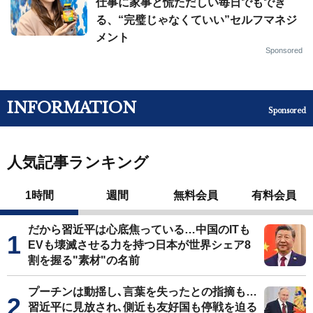
仕事に家事と慌ただしい毎日でもでき
る、“完璧じゃなくていい”セルフマネジ
メント
Sponsored
INFORMATION
Sponsored
人気記事ランキング
1時間
週間
無料会員
有料会員
だから習近平は心底焦っている…中国のITも
EVも壊滅させる力を持つ日本が世界シェア8
割を握る"素材"の名前
プーチンは動揺し､言葉を失ったとの指摘も…
習近平に見放され､側近も友好国も停戦を迫る