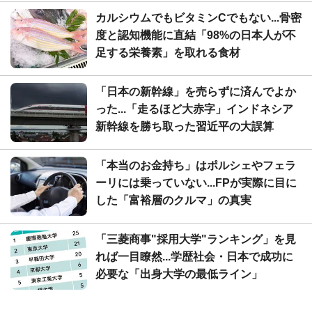
カルシウムでもビタミンCでもない...骨密
度と認知機能に直結「98%の日本人が不
足する栄養素」を取れる食材
「日本の新幹線」を売らずに済んでよか
った...「走るほど大赤字」インドネシア
新幹線を勝ち取った習近平の大誤算
「本当のお金持ち」はポルシェやフェラ
ーリには乗っていない...FPが実際に目に
した「富裕層のクルマ」の真実
「三菱商事"採用大学"ランキング」を見
れば一目瞭然...学歴社会・日本で成功に
必要な「出身大学の最低ライン」