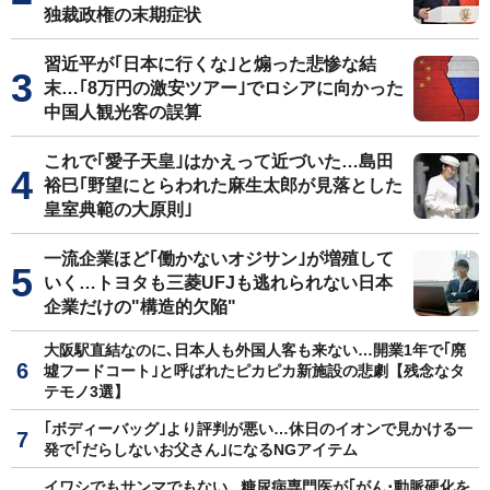
独裁政権の末期症状
習近平が｢日本に行くな｣と煽った悲惨な結
末…｢8万円の激安ツアー｣でロシアに向かった
中国人観光客の誤算
これで｢愛子天皇｣はかえって近づいた…島田
裕巳｢野望にとらわれた麻生太郎が見落とした
皇室典範の大原則｣
一流企業ほど｢働かないオジサン｣が増殖して
いく…トヨタも三菱UFJも逃れられない日本
企業だけの"構造的欠陥"
大阪駅直結なのに､日本人も外国人客も来ない…開業1年で｢廃
墟フードコート｣と呼ばれたピカピカ新施設の悲劇【残念なタ
テモノ3選】
｢ボディーバッグ｣より評判が悪い…休日のイオンで見かける一
発で｢だらしないお父さん｣になるNGアイテム
イワシでもサンマでもない...糖尿病専門医が｢がん･動脈硬化を