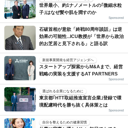
世界最小、約1ナノメートルの｢微細水粒
子｣はなぜ髪や肌を潤すのか
Sponsored
石破首相が意欲「終戦80周年談話」は逆
効果の可能性...ICU教授が「世界から政治
的お芝居と見下される」と語る訳
新規事業開発を経営アジェンダへ
スタートアップ探索からM&Aまで、経営
戦略の実装を支援するAT PARTNERS
Sponsored
選ばれる企業になるために
東京都｢HTT取組推進宣言企業｣登録で環
境配慮時代を勝ち抜く具体策とは
Sponsored
自分を整えるための健康習慣