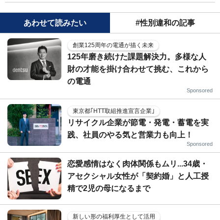
あわせて読みたい
#性別違和の記事
創業125周年の電通が描く未来
125年磨き続けた課題解決力。多様な人
財の才能を掛け合わせて挑む、これから
の電通
Sponsored
東京都｢HTT取組推進宣言企業｣
リサイクル企業が節電・発電・蓄電を実
践、社員のやる気と営業力も向上！
Sponsored
恋愛感情はなく肉体関係もムリ...34歳・
アセクシャル女性が「契約婚」と人工授
精で2児の母になるまで
新しい形の福利厚生として活用