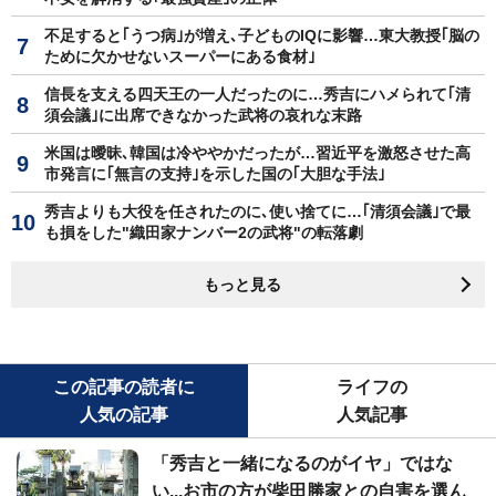
不足すると｢うつ病｣が増え､子どものIQに影響…東大教授｢脳の
ために欠かせないスーパーにある食材｣
信長を支える四天王の一人だったのに…秀吉にハメられて｢清
須会議｣に出席できなかった武将の哀れな末路
米国は曖昧､韓国は冷ややかだったが…習近平を激怒させた高
市発言に｢無言の支持｣を示した国の｢大胆な手法｣
秀吉よりも大役を任されたのに､使い捨てに…｢清須会議｣で最
も損をした"織田家ナンバー2の武将"の転落劇
もっと見る
この記事の読者に
ライフの
人気の記事
人気記事
「秀吉と一緒になるのがイヤ」ではな
い...お市の方が柴田勝家との自害を選ん