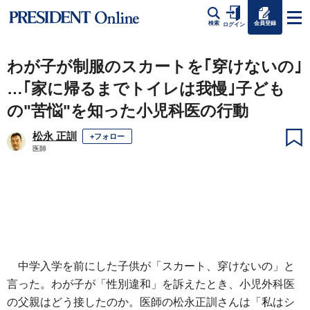
会員登録
検索
ログイン
わが子が制服のスカートを｢穿けないの｣
…｢家に帰るまでトイレは我慢｣子ども
の"苦悩"を知った小児科医の行動
松永 正訓
+フォロー
医師
中学入学を前にした子供が「スカート、穿けないの」と
言った。わが子が「性別違和」を訴えたとき、小児外科医
の父親はどう接したのか。医師の松永正訓さんは「私はシ