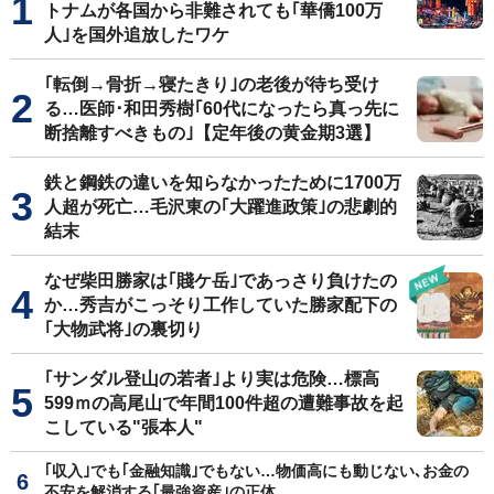
トナムが各国から非難されても｢華僑100万
人｣を国外追放したワケ
｢転倒→骨折→寝たきり｣の老後が待ち受け
る…医師･和田秀樹｢60代になったら真っ先に
断捨離すべきもの｣【定年後の黄金期3選】
鉄と鋼鉄の違いを知らなかったために1700万
人超が死亡…毛沢東の｢大躍進政策｣の悲劇的
結末
なぜ柴田勝家は｢賤ケ岳｣であっさり負けたの
か…秀吉がこっそり工作していた勝家配下の
｢大物武将｣の裏切り
｢サンダル登山の若者｣より実は危険…標高
599ｍの高尾山で年間100件超の遭難事故を起
こしている"張本人"
｢収入｣でも｢金融知識｣でもない…物価高にも動じない､お金の
不安を解消する｢最強資産｣の正体