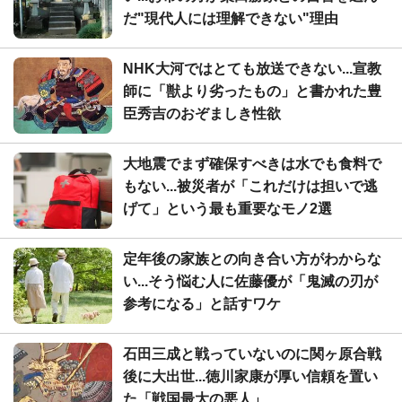
だ"現代人には理解できない"理由
NHK大河ではとても放送できない...宣教
師に「獣より劣ったもの」と書かれた豊
臣秀吉のおぞましき性欲
大地震でまず確保すべきは水でも食料で
もない...被災者が「これだけは担いで逃
げて」という最も重要なモノ2選
定年後の家族との向き合い方がわからな
い...そう悩む人に佐藤優が「鬼滅の刃が
参考になる」と話すワケ
石田三成と戦っていないのに関ヶ原合戦
後に大出世...徳川家康が厚い信頼を置い
た「戦国最大の悪人」