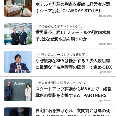
ホテルと別荘の利点を凝縮…経営者が選
ぶシェア別荘｢GLAMDAY STYLE｣
Sponsored
その秘めたるポテンシャルとは
世界最小、約1ナノメートルの｢微細水粒
子｣はなぜ髪や肌を潤すのか
Sponsored
中堅企業にリーズナブルな新提案
なぜ複雑なSFAは挫折する？少人数組織
に最適な「名刺管理の延長」で進めるDX
Sponsored
新規事業開発を経営アジェンダへ
スタートアップ探索からM&Aまで、経営
戦略の実装を支援するAT PARTNERS
Sponsored
自宅に石を投げられ、玄関前には鳥の死