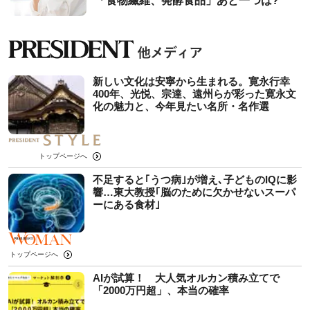
「食物繊維、発酵食品」あと一つは?
新しい文化は安寧から生まれる。寛永行幸
400年、光悦、宗達、遠州らが彩った寛永文
化の魅力と、今年見たい名所・名作選
トップページへ
不足すると｢うつ病｣が増え､子どものIQに影
響…東大教授｢脳のために欠かせないスーパ
ーにある食材｣
トップページへ
AIが試算！ 大人気オルカン積み立てで
「2000万円超」、本当の確率