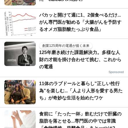
パカッと開けて週に1、2個食べるだけ...
がん専門医が勧める「大腸がんを予防す
るオメガ脂肪酸たっぷり食品」
創業125周年の電通が描く未来
125年磨き続けた課題解決力。多様な人
財の才能を掛け合わせて挑む、これから
の電通
Sponsored
11体のラブドールと暮らし"正しい性行
為"を楽しむ...「人より人形を愛する男た
ち」が奇妙な生活を始めたワケ
食前に「たった一杯」飲むだけで肝臓の
脂肪を落とせる...専門医の中では常識