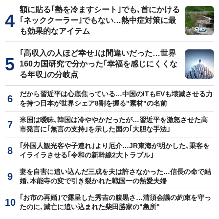
額に貼る｢熱を冷ますシート｣でも､首にかける
｢ネッククーラー｣でもない…熱中症対策に最
も効果的なアイテム
｢高収入の人ほど幸せ｣は間違いだった…世界
160カ国研究で分かった｢幸福を感じにくくな
る年収｣の分岐点
だから習近平は心底焦っている…中国のITもEVも壊滅させる力
を持つ日本が世界シェア8割を握る"素材"の名前
米国は曖昧､韓国は冷ややかだったが…習近平を激怒させた高
市発言に｢無言の支持｣を示した国の｢大胆な手法｣
｢外国人観光客や子連れ｣より厄介…JR東海が明かした､乗客を
イライラさせる｢令和の新幹線2大トラブル｣
妻を自害に追い込んだ三成を夫は許さなかった…信長の命で結
婚､本能寺の変で引き裂かれた戦国一の熱愛夫婦
｢お市の再婚｣で露呈した秀吉の腹黒さ…清須会議の約束を守っ
たのに､滅亡に追い込まれた柴田勝家の"急所"