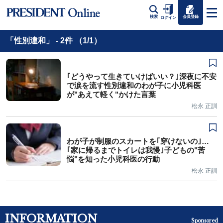
会員登録
検索
ログイン
「性別違和」 - 2件 （1/1）
｢どうやって生きていけばいい？｣深夜に不安
で涙を流す性別違和のわが子に小児科医
が"あえて軽く"かけた言葉
松永 正訓
わが子が制服のスカートを｢穿けないの｣…
｢家に帰るまでトイレは我慢｣子どもの"苦
悩"を知った小児科医の行動
松永 正訓
INFORMATION
Sponsored