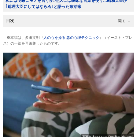
私には明瞭にモノを言うが､他人には曖昧な言葉を使う…昭和天皇が
｢総理大臣にしてはならぬ｣と語った政治家
目次
※本稿は、多田文明『
人の心を操る 悪の心理テクニック
』（イースト・プレ
ス）の一部を再編集したものです。
写真＝iStock.com／towfiqu ahamed