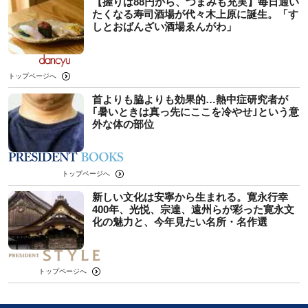
【握りは88円から、つまみも充実】毎日通い
たくなる寿司酒場が代々木上原に誕生。「す
しとおばんざい酒場ゑんがわ」
トップページへ
首よりも脇よりも効果的…熱中症研究者が
｢暑いときは真っ先にここを冷やせ｣という意
外な体の部位
トップページへ
新しい文化は安寧から生まれる。寛永行幸
400年、光悦、宗達、遠州らが彩った寛永文
化の魅力と、今年見たい名所・名作選
トップページへ