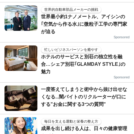
世界的自動車部品メーカーの挑戦
世界最小約1ナノメートル、アイシンの
｢空気から作る水｣に微粒子工学の専門家
が迫る
Sponsored
忙しいビジネスパーソンを癒やす
ホテルのサービスと別荘の独立性を融
合…シェア別荘｢GLAMDAY STYLE｣の
魅力
Sponsored
一度答えてしまうと術中から抜け出せな
くなる...闇バイトのリクルーターが口に
する"お金に関する3つの質問"
毎日を支える運動と栄養の整え方
成果を出し続ける人は、日々の健康管理