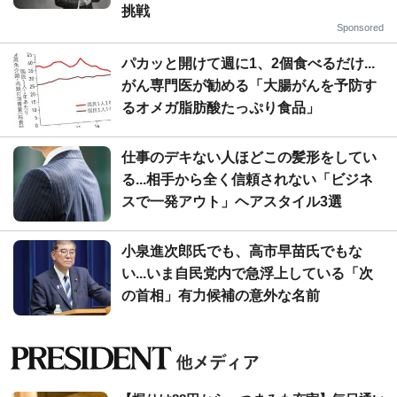
挑戦
Sponsored
パカッと開けて週に1、2個食べるだけ...
がん専門医が勧める「大腸がんを予防す
るオメガ脂肪酸たっぷり食品」
仕事のデキない人ほどこの髪形をしてい
る...相手から全く信頼されない「ビジネ
スで一発アウト」ヘアスタイル3選
小泉進次郎氏でも、高市早苗氏でもな
い...いま自民党内で急浮上している「次
の首相」有力候補の意外な名前