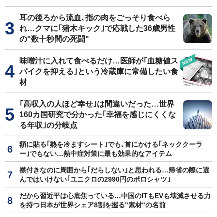
耳の後ろから流血､指の肉をごっそり食べら
れ…クマに｢猪木キック｣で応戦した36歳男性
の"数十秒間の死闘"
味噌汁に入れて食べるだけ…医師が｢血糖値ス
パイクを抑える｣という冷蔵庫に常備したい食
材
｢高収入の人ほど幸せ｣は間違いだった…世界
160カ国研究で分かった｢幸福を感じにくくな
る年収｣の分岐点
額に貼る｢熱を冷ますシート｣でも､首にかける｢ネッククーラ
ー｣でもない…熱中症対策に最も効果的なアイテム
襟付きなのに周囲から｢だらしない｣と思われる…帰省の際に選
んではいけない｢ユニクロの2990円のポロシャツ｣
だから習近平は心底焦っている…中国のITもEVも壊滅させる力
を持つ日本が世界シェア8割を握る"素材"の名前