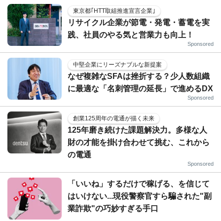
東京都｢HTT取組推進宣言企業｣
リサイクル企業が節電・発電・蓄電を実
践、社員のやる気と営業力も向上！
Sponsored
中堅企業にリーズナブルな新提案
なぜ複雑なSFAは挫折する？少人数組織
に最適な「名刺管理の延長」で進めるDX
Sponsored
創業125周年の電通が描く未来
125年磨き続けた課題解決力。多様な人
財の才能を掛け合わせて挑む、これから
の電通
Sponsored
「いいね」するだけで稼げる、を信じて
はいけない...現役警察官すら騙された"副
業詐欺"の巧妙すぎる手口