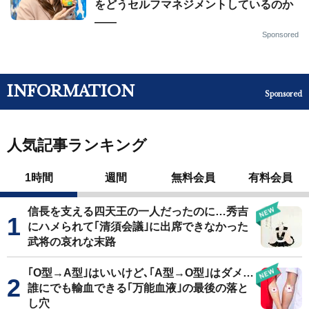
をどうセルフマネジメントしているのか
——
Sponsored
INFORMATION
Sponsored
人気記事ランキング
1時間
週間
無料会員
有料会員
信長を支える四天王の一人だったのに…秀吉
にハメられて｢清須会議｣に出席できなかった
武将の哀れな末路
｢O型→A型｣はいいけど､｢A型→O型｣はダメ…
誰にでも輸血できる｢万能血液｣の最後の落と
し穴