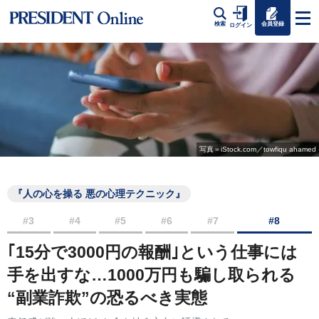
会員登録
検索
ログイン
写真＝iStock.com／towfiqu ahamed
『人の心を操る 悪の心理テクニック』
#3
#4
#5
#6
#7
#8
｢15分で3000円の報酬｣という仕事には
手を出すな…1000万円も騙し取られる
“副業詐欺”の恐るべき実態