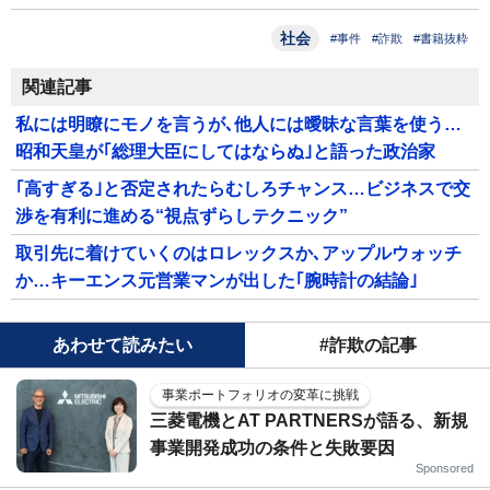
社会
#事件
#詐欺
#書籍抜粋
関連記事
私には明瞭にモノを言うが､他人には曖昧な言葉を使う…
昭和天皇が｢総理大臣にしてはならぬ｣と語った政治家
｢高すぎる｣と否定されたらむしろチャンス…ビジネスで交
渉を有利に進める“視点ずらしテクニック”
取引先に着けていくのはロレックスか､アップルウォッチ
か…キーエンス元営業マンが出した｢腕時計の結論｣
あわせて読みたい
#詐欺の記事
事業ポートフォリオの変革に挑戦
三菱電機とAT PARTNERSが語る、新規
事業開発成功の条件と失敗要因
Sponsored