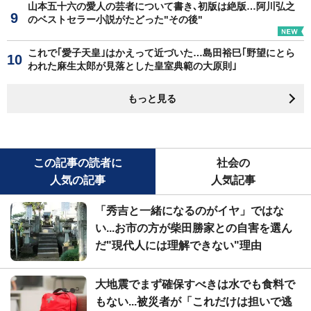
山本五十六の愛人の芸者について書き､初版は絶版…阿川弘之
のベストセラー小説がたどった"その後"
これで｢愛子天皇｣はかえって近づいた…島田裕巳｢野望にとら
われた麻生太郎が見落とした皇室典範の大原則｣
もっと見る
この記事の読者に
社会の
人気の記事
人気記事
「秀吉と一緒になるのがイヤ」ではな
い...お市の方が柴田勝家との自害を選ん
だ"現代人には理解できない"理由
大地震でまず確保すべきは水でも食料で
もない...被災者が「これだけは担いで逃