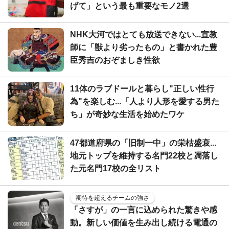
げて」という最も重要なモノ2選
NHK大河ではとても放送できない...宣教
師に「獣より劣ったもの」と書かれた豊
臣秀吉のおぞましき性欲
11体のラブドールと暮らし"正しい性行
為"を楽しむ...「人より人形を愛する男た
ち」が奇妙な生活を始めたワケ
47都道府県の「旧制一中」の栄枯盛衰...
地元トップを維持する名門22校と凋落し
た元名門17校の全リスト
期待を超えるチームの強さ
「さすが」の一言に込められた驚きや感
動。新しい価値を生み出し続ける電通の