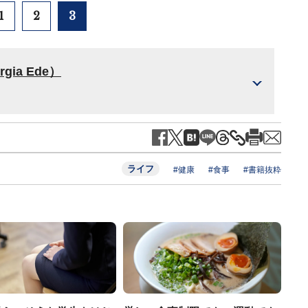
1
2
3
ia Ede）
ライフ
#健康
#食事
#書籍抜粋