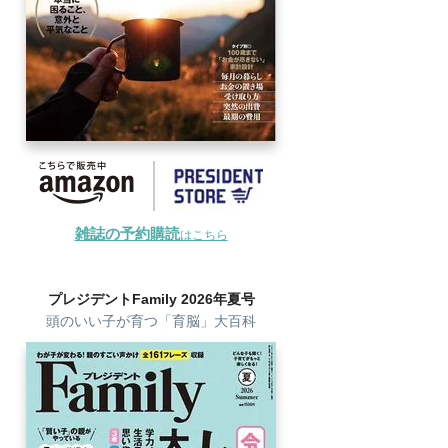
雑誌の予約購読
はこちら
プレジデントFamily 2026年夏号
頭のいい子が育つ「育脳」大百科