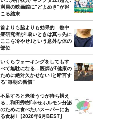
い…興行収入｢キングダム｣超え､
満員の映画館に"どよめき"が起
こる結末
首よりも脇よりも効果的…熱中
症研究者が｢暑いときは真っ先に
ここを冷やせ｣という意外な体の
部位
いくらウォーキングをしてもす
べて無駄になる…医師が｢健康の
ために絶対欠かせない｣と断言す
る"毎朝の習慣"
不足すると老後うつが待ち構え
る…和田秀樹｢幸せホルモン分泌
のために食べたいスーパーにあ
る食材｣【2026年6月BEST】