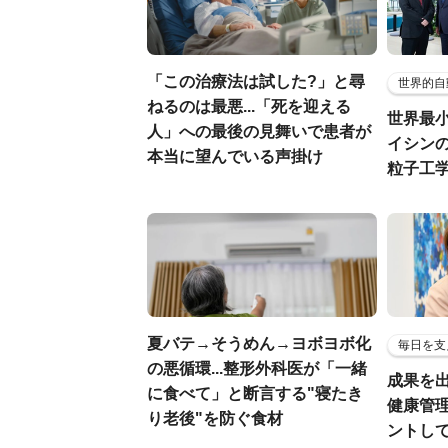
「この治療法は試した?」と尋
世界的自
ねるのは最悪...「死を迎える
世界最
人」への最後の見舞いで患者が
イシンの
本当に望んでいる声掛け
粒子工
夏バテ→そうめん→ヨボヨボ化
毎日を支
の悪循環...整形外科医が「一緒
成果を
に食べて」と断言する"寝たき
健康管
り老後"を防ぐ食材
ントし