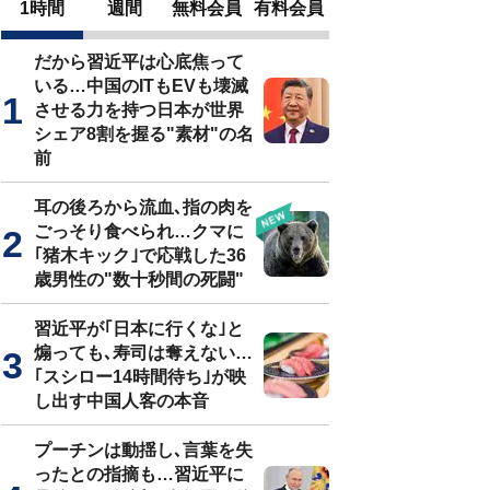
1時間
週間
無料会員
有料会員
だから習近平は心底焦って
いる…中国のITもEVも壊滅
させる力を持つ日本が世界
シェア8割を握る"素材"の名
前
耳の後ろから流血､指の肉を
ごっそり食べられ…クマに
｢猪木キック｣で応戦した36
歳男性の"数十秒間の死闘"
習近平が｢日本に行くな｣と
煽っても､寿司は奪えない…
｢スシロー14時間待ち｣が映
し出す中国人客の本音
プーチンは動揺し､言葉を失
ったとの指摘も…習近平に