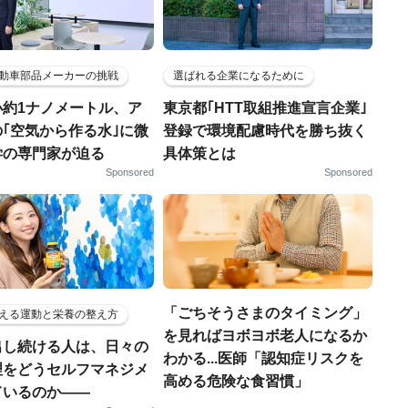
動車部品メーカーの挑戦
選ばれる企業になるために
小約1ナノメートル、ア
東京都｢HTT取組推進宣言企業｣
｢空気から作る水｣に微
登録で環境配慮時代を勝ち抜く
学の専門家が迫る
具体策とは
Sponsored
Sponsored
「ごちそうさまのタイミング」
える運動と栄養の整え方
を見ればヨボヨボ老人になるか
出し続ける人は、日々の
わかる...医師「認知症リスクを
理をどうセルフマネジメ
高める危険な食習慣」
ているのか——