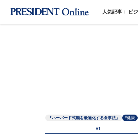
人気記事
ビジ
『ハーバード式脳を最適化する食事法』
#健康
#1