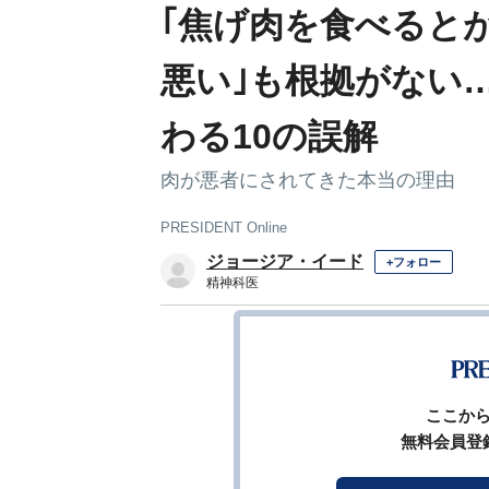
｢焦げ肉を食べると
悪い｣も根拠がない
わる10の誤解
肉が悪者にされてきた本当の理由
PRESIDENT Online
ジョージア・イード
+フォロー
精神科医
前ペ
ここか
無料会員登