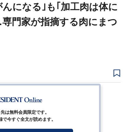
がんになる｣も｢加工肉は体に
…専門家が指摘する肉にまつ
1
2
3
ージ
ら先は無料会員限定です。
録で今すぐ全文が読めます。