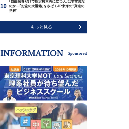
｢自由席券だけで指定席車両に立つ人｣は非常識な
のか…｢お盆の大混雑｣をさばくJR東海の"真逆の
見解"
もっと見る
INFORMATION
Sponsored