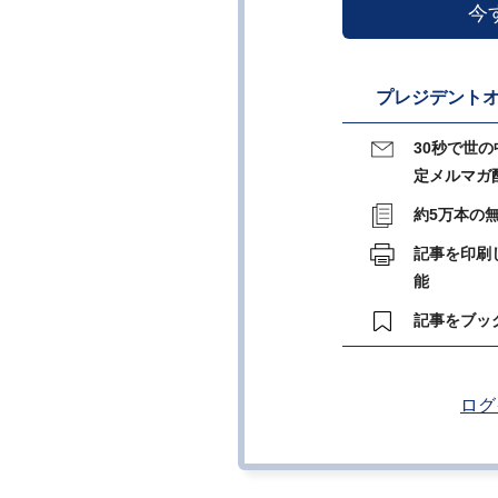
今
プレジデントオ
30秒で世
定メルマガ
約5万本の
記事を印刷
能
記事をブッ
ログ