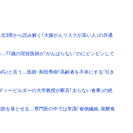
東北3県から読み解く｢大腸がんリスクが高い人｣の共通
い…77歳の現役医師が"がんばらない"のにピンピンして
NG｣と言う…医師･和田秀樹｢高齢者を不幸にする"引き
ディービルダーの大学教授が断言｢太らない食事｣の絶
脂肪を落とせる…専門医の中では常識｢食物繊維､発酵食