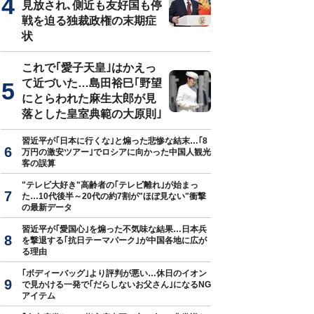
見放され､側近も友好国も停
戦を迫る独裁政権の末期症
状
これで｢愛子天皇｣はかえっ
て近づいた…島田裕巳｢野望
にとらわれた麻生太郎が見
落とした皇室典範の大原則｣
習近平が｢日本に行くな｣と煽った悲惨な結末…｢8
万円の激安ツアー｣でロシアに向かった中国人観光
客の誤算
"テレビ大好き"高齢者の｢テレビ離れ｣が始まっ
た…10代後半～20代の約7割が"ほぼ見ない"衝撃
の最新データ
習近平が｢愛国心｣を煽った不気味な結果…日本兵
を撃退する｢抗日テーマパーク｣が中国各地に広が
る理由
｢ボディーバッグ｣より評判が悪い…休日のイオン
で見かける一発で｢だらしないお父さん｣になるNG
アイテム