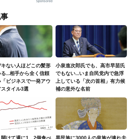
Sponsored
記事
デキない人ほどこの髪形
小泉進次郎氏でも、高市早苗氏
る...相手から全く信頼
でもない...いま自民党内で急浮
い「ビジネスで一発アウ
上している「次の首相」有力候
アスタイル3選
補の意外な名前
開けて週に1、2個食べ
異民族に3000人の皇族が連れ去