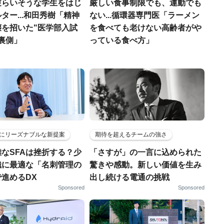
逆らいそうな学生をはじ
厳しい食事制限でも、運動でも
ター...和田秀樹「精神
ない...循環器専門医「ラーメン
壊を招いた"医学部入試
を食べても老けない高齢者がや
裏側」
っている食べ方」
にリーズナブルな新提案
期待を超えるチームの強さ
なSFAは挫折する？少
「さすが」の一言に込められた
織に最適な「名刺管理の
驚きや感動。新しい価値を生み
進めるDX
出し続ける電通の挑戦
Sponsored
Sponsored