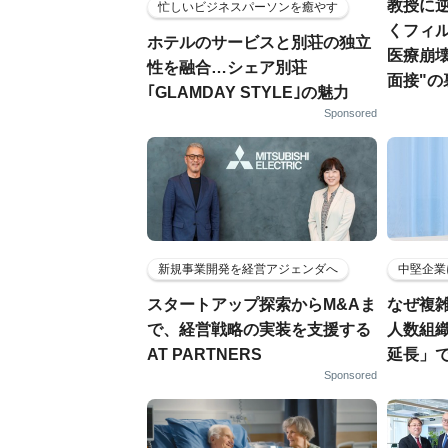
教授に
忙しいビジネスパーソンを癒やす
くフィル
ホテルのサービスと別荘の独立
医療崩
性を融合…シェア別荘
面接"の
｢GLAMDAY STYLE｣の魅力
Sponsored
新規事業開発を経営アジェンダへ
中堅企業
スタートアップ探索からM&Aま
なぜ複雑
で、経営戦略の実装を支援する
人数組
AT PARTNERS
延長」で
Sponsored