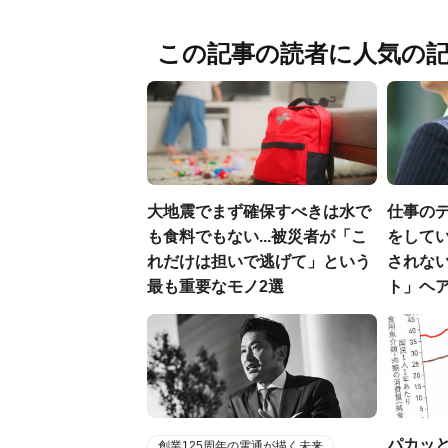
この記事の読者に人気の
大地震でまず確保すべきは水で
仕事の
も食料でもない...被災者が「こ
をしてい
れだけは担いで逃げて」という
されな
最も重要なモノ2選
ト」ヘ
パカッと
創業125周年の電通が描く未来