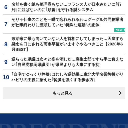
名前を書く紙も整理券もない…フランス人が日本みたいに｢行
列｣に並ばないのに｢順番｣を守れる謎システム
そりゃ仕事のことを一瞬で忘れられるわ…グーグル共同創業者
が仕事終わりに没頭していた"特殊な運動"の正体
政治家に最も向いていない人を首相にしてしまった…天皇すら
懸念を口にされる高市早苗がいますぐやるべきこと【2026年6
月BEST】
逆らった県議は次々と姿を消した…麻生太郎ですら手に負えな
い｢自民党福岡県議団｣が県民よりも大事にする掟
｢自宅でゆっくり静養｣はむしろ逆効果…東北大学名誉教授がリ
ハビリの主役に据えた｢腎臓を強くする歩き方｣
もっと見る