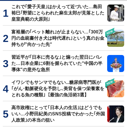
これで｢愛子天皇｣はかえって近づいた…島田
裕巳｢野望にとらわれた麻生太郎が見落とした
皇室典範の大原則｣
富裕層の｢ペット離れ｣が止まらない…｢300万
円の血統書付き犬は時代遅れ｣という真のお金
持ちが"向かった先"
習近平が｢日本に売るな｣と煽った翌日にバレ
た…日本企業に6割を握られていた"中国の半
導体"の意外な急所
イワシでもサンマでもない...糖尿病専門医が
｢がん･動脈硬化を予防し､美背を保つ栄養素を
とれる魚の種類｣【最強の魚活術3選】
高市政権にとって｢日本人の生活｣はどうでも
いい…小野田紀美のSNS投稿でわかった｢外国
人政策｣の本当の狙い