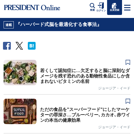
会員登録
検索
ログイン
『ハーバード式脳を最適化する食事法』
連載
若くして認知症に…欠乏すると脳に深刻なダ
メージを残す恐れのある動物性食品にしか含
まれないビタミンの名前
ジョージア・イード
ただの食品を"スーパーフード"にしたマーケ
ターの罪深さ…ブルーベリー､カカオ､赤ワイ
ンの本当の健康効果
ジョージア・イード